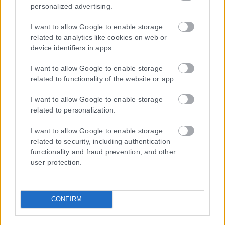
personalized advertising.
I want to allow Google to enable storage
related to analytics like cookies on web or
device identifiers in apps.
I want to allow Google to enable storage
Η εταιρεία με την επωνυμία “POLITICAL MEDIA GROUP A.E.” και κατ’
related to functionality of the website or app.
επέκταση η ιστοσελίδα που κατέχει αυτή “www.karfitsa.gr”
συμμορφώνονται με τη Σύσταση (ΕΕ) 2018/334 της Επιτροπής της
I want to allow Google to enable storage
1ης Μαρτίου 2018 σχετικά με τα μέτρα για την αποτελεσματική
related to personalization.
αντιμετώπιση του παράνομου περιεχομένου στο διαδίκτυο (L 63).
I want to allow Google to enable storage
related to security, including authentication
functionality and fraud prevention, and other
user protection.
Μοναδικός αριθμός Μ.Η.Τ. 262048
ΤΑ ΠΡΩΤΟΣΕΛΙΔΑ ΣΗΜΕΡΑ
CONFIRM