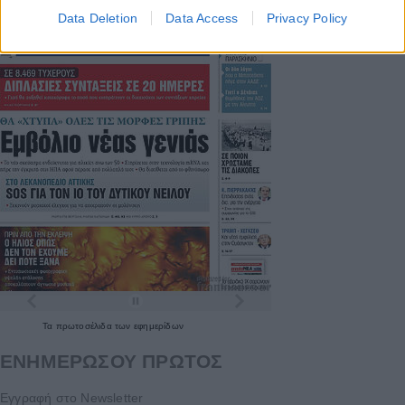
Data Deletion
Data Access
Privacy Policy
Τα
πρωτοσέλιδα
των
εφημερίδων
ΕΝΗΜΕΡΩΣΟΥ ΠΡΩΤΟΣ
Εγγραφή στο Newsletter