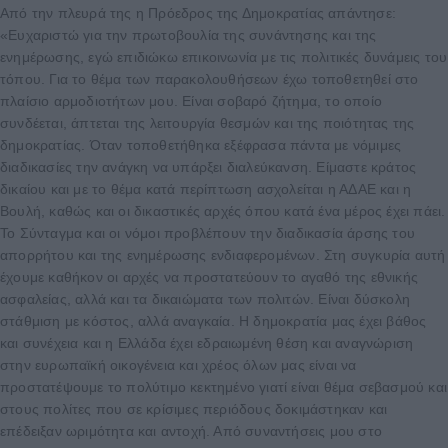
Από την πλευρά της η Πρόεδρος της Δημοκρατίας απάντησε:
«Ευχαριστώ για την πρωτοβουλία της συνάντησης και της
ενημέρωσης, εγώ επιδιώκω επικοινωνία με τις πολιτικές δυνάμεις του
τόπου. Για το θέμα των παρακολουθήσεων έχω τοποθετηθεί στο
πλαίσιο αρμοδιοτήτων μου. Είναι σοβαρό ζήτημα, το οποίο
συνδέεται, άπτεται της λειτουργία θεσμών και της ποιότητας της
δημοκρατίας. Όταν τοποθετήθηκα εξέφρασα πάντα με νόμιμες
διαδικασίες την ανάγκη να υπάρξει διαλεύκανση. Είμαστε κράτος
δικαίου και με το θέμα κατά περίπτωση ασχολείται η ΑΔΑΕ και η
Βουλή, καθώς και οι δικαστικές αρχές όπου κατά ένα μέρος έχει πάει.
Το Σύνταγμα και οι νόμοι προβλέπουν την διαδικασία άρσης του
απορρήτου και της ενημέρωσης ενδιαφερομένων. Στη συγκυρία αυτή
έχουμε καθήκον οι αρχές να προστατεύουν το αγαθό της εθνικής
ασφαλείας, αλλά και τα δικαιώματα των πολιτών. Είναι δύσκολη
στάθμιση με κόστος, αλλά αναγκαία. Η δημοκρατία μας έχει βάθος
και συνέχεια και η Ελλάδα έχει εδραιωμένη θέση και αναγνώριση
στην ευρωπαϊκή οικογένεια και χρέος όλων μας είναι να
προστατέψουμε το πολύτιμο κεκτημένο γιατί είναι θέμα σεβασμού και
στους πολίτες που σε κρίσιμες περιόδους δοκιμάστηκαν και
επέδειξαν ωριμότητα και αντοχή. Από συναντήσεις μου στο