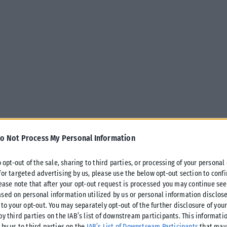
o Not Process My Personal Information
o opt-out of the sale, sharing to third parties, or processing of your personal
for targeted advertising by us, please use the below opt-out section to conf
 Θεσσαλονίκης Δημήτρη Φινοκαλιώτη είχε ο υφυπουργός
lease note that after your opt-out request is processed you may continue see
άκης Σταύρος Καλαφάτης.
sed on personal information utilized by us or personal information disclose
 to your opt-out. You may separately opt-out of the further disclosure of you
by third parties on the IAB’s list of downstream participants. This informati
προσωπικού του λογαριασμού στο Facebook και συζητήθηκε
 by us to third parties on the
IAB’s List of Downstream Participants
that may 