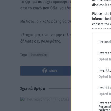
το ζήτημα που έχει προκύψει στα Κτηματολογικά Γρα
disclose it t
από το κοινό που θέλει να εξυπηρετηθεί.
Please note 
information i
Μάλιστα, ο κ.Καλαφάτης θα συναντηθεί με τον Γενικό
consent to G
Google conse
«Στόχος μας είναι να μην ταλαιπωρείται ο πολίτης γι
δήλωσε ο κ. Καλαφάτης.
Personal
I want t
Tags:
Θεσσαλονίκη
Opted I
I want t
Share
Opted I
I want t
Σχετικά Άρθρα
Opted I
I want t
Personal
collecte