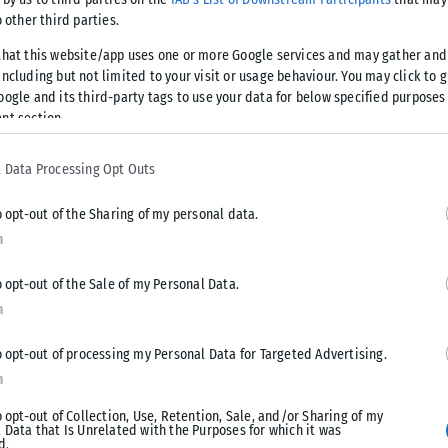
φεία Θεσσαλονίκης και Νεάπολης, όπου σχηματίζονται ουρές
o other third parties.
that this website/app uses one or more Google services and may gather and
ncluding but not limited to your visit or usage behaviour. You may click to 
 Διευθυντή του Ελληνικού Κτηματολογίου Στέφανο Κοτσώλη.
oogle and its third-party tags to use your data for below specified purposes
nt section.
α να εκπληρώσει τις υποχρεώσεις του προς το Κράτος»,
 Data Processing Opt Outs
o opt-out of the Sharing of my personal data.
n
o opt-out of the Sale of my Personal Data.
Tweet
Send
n
o opt-out of processing my Personal Data for Targeted Advertising.
n
o opt-out of Collection, Use, Retention, Sale, and/or Sharing of my
 Data that Is Unrelated with the Purposes for which it was
d.