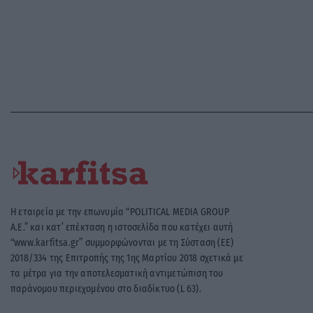
Η εταιρεία με την επωνυμία “POLITICAL MEDIA GROUP
A.E.” και κατ’ επέκταση η ιστοσελίδα που κατέχει αυτή
“www.karfitsa.gr” συμμορφώνονται με τη Σύσταση (ΕΕ)
2018/334 της Επιτροπής της 1ης Μαρτίου 2018 σχετικά με
τα μέτρα για την αποτελεσματική αντιμετώπιση του
παράνομου περιεχομένου στο διαδίκτυο (L 63).