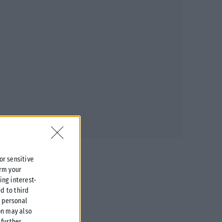
 or sensitive
irm your
ing interest-
d to third
r personal
on may also
further