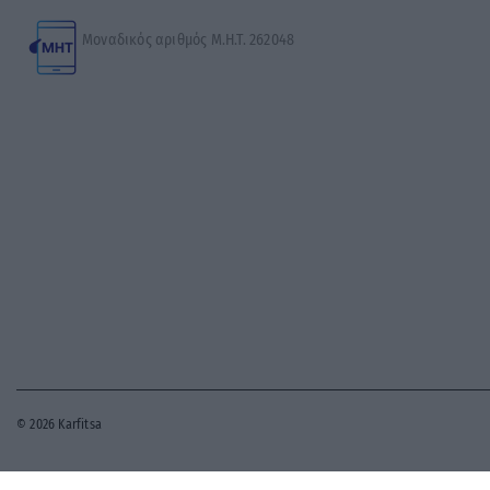
Μοναδικός αριθμός Μ.Η.Τ. 262048
© 2026 Karfitsa