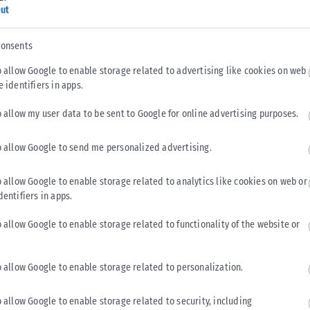
ut
consents
o allow Google to enable storage related to advertising like cookies on web
e identifiers in apps.
o allow my user data to be sent to Google for online advertising purposes.
ΠΟΛΙΤΙΚΉ
o allow Google to send me personalized advertising.
Χατζηδάκης: Στον κάλαθο των αχρήστων οι
αμφισβητήσεις για το καλώδιο της ηλεκτρικής
o allow Google to enable storage related to analytics like cookies on web or
διασύνδεσης Ελλάδας-Κύπρου
dentifiers in apps.
Ο Κωστής Χατζηδάκης αναφέρθηκε στη συμφωνία ΑΔΜΗΕ και
o allow Google to enable storage related to functionality of the website or
Meridiam για την ηλεκτρική διασύνδεση Ελλάδας-Κύπρου,
απαντώντας στις προηγούμενες αμφισβητήσεις. «Η
Κυβέρνηση...
o allow Google to enable storage related to personalization.
ΑΝΑΡΤΉΘΗΚΕ ΑΠΌ
KARFITSANEWS
06/08/2026
o allow Google to enable storage related to security, including