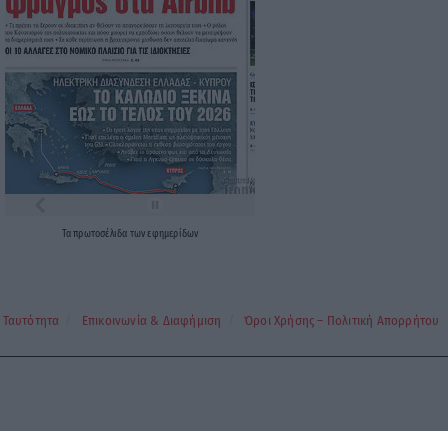
Τα
πρωτοσέλιδα
των
εφημερίδων
Ταυτότητα
Επικοινωνία & Διαφήμιση
Όροι Χρήσης – Πολιτική Απορρήτου