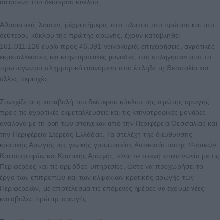
αιτήσεων του δεύτερου κύκλου.
Αθροιστικά, λοιπόν, μέχρι σήμερα, στο πλαίσιο του πρώτου και του
δεύτερου κύκλου της πρώτης αρωγής, έχουν καταβληθεί
161.011.126 ευρώ προς 46.391 νοικοκυριά, επιχειρήσεις, αγροτικές
εκμεταλλεύσεις και κτηνοτροφικές μονάδες που επλήγησαν από το
πρωτόγνωρο πλημμυρικό φαινόμενο που έπληξε τη Θεσσαλία και
άλλες περιοχές.
Συνεχίζεται η καταβολή του δεύτερου κύκλου της πρώτης αρωγής
προς τις αγροτικές εκμεταλλεύσεις και τις κτηνοτροφικές μονάδες
ανάλογα με τη ροή των στοιχείων από την Περιφέρεια Θεσσαλίας και
την Περιφέρεια Στερεάς Ελλάδας. Τα στελέχη της διεύθυνσης
κρατικής Αρωγής της γενικής γραμματείας Αποκατάστασης Φυσικών
Καταστροφών και Κρατικής Αρωγής, είναι σε στενή επικοινωνία με τις
Περιφέρειες και τις αρμόδιες υπηρεσίες, ώστε να προχωρήσει το
έργο των επιτροπών και των κλιμακίων κρατικής αρωγής των
Περιφερειών, με αποτέλεσμα τις επόμενες ημέρες να έχουμε νέες
καταβολές πρώτης αρωγής.