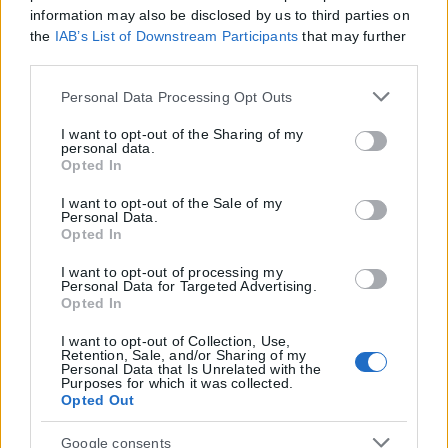
information may also be disclosed by us to third parties on
the
IAB’s List of Downstream Participants
that may further
disclose it to other third parties.
Please note that this website/app uses one or more Google
Personal Data Processing Opt Outs
services and may gather and store information including
but not limited to your visit or usage behaviour. You may
I want to opt-out of the Sharing of my
personal data.
click to grant or deny consent to Google and its third-party
Opted In
tags to use your data for below specified purposes in below
Google consent section.
I want to opt-out of the Sale of my
Personal Data.
Opted In
I want to opt-out of processing my
Personal Data for Targeted Advertising.
Opted In
I want to opt-out of Collection, Use,
Retention, Sale, and/or Sharing of my
Personal Data that Is Unrelated with the
Purposes for which it was collected.
Opted Out
Google consents