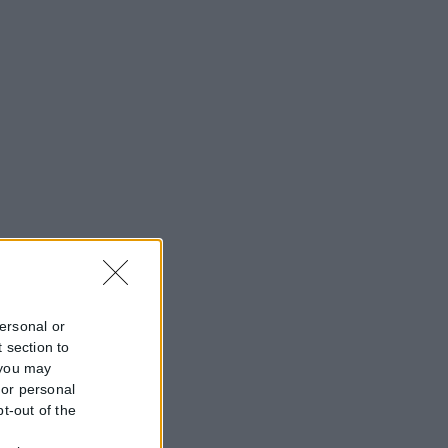
personal or
 section to
 you may
 or personal
pt-out of the
f