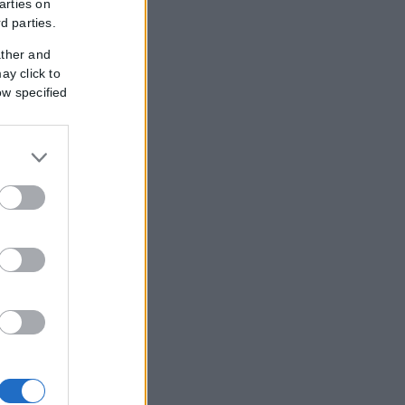
arties on
rd parties.
ather and
ay click to
ow specified