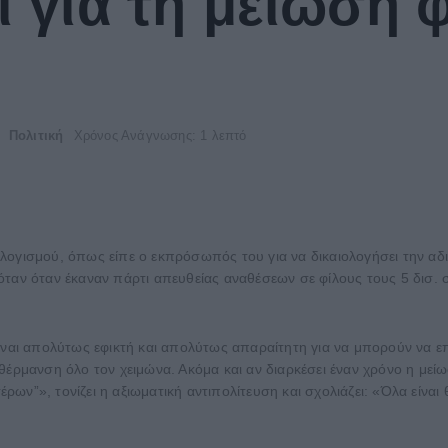
χι για τη μείωση
Πολιτική
Χρόνος Ανάγνωσης: 1 λεπτό
λογισμού, όπως είπε ο εκπρόσωπός του για να δικαιολογήσει την α
όταν όταν έκαναν πάρτι απευθείας αναθέσεων σε φίλους τους 5 δισ. 
ίναι απολύτως εφικτή και απολύτως απαραίτητη για να μπορούν να επ
θέρμανση όλο τον χειμώνα. Ακόμα και αν διαρκέσει έναν χρόνο η μείω
τέρων”», τονίζει η αξιωματική αντιπολίτευση και σχολιάζει: «Όλα είνα