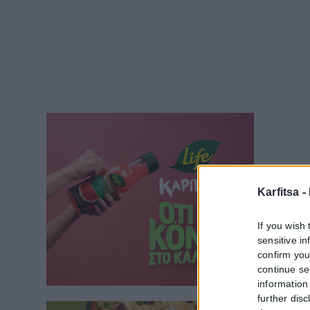
Karfitsa -
If you wish 
sensitive i
confirm you
continue se
information 
further disc