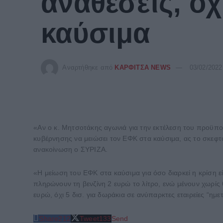
αναθέσεις, ό
καύσιμα
Αναρτήθηκε από
ΚΑΡΦΙΤΣΑ NEWS
03/02/2022
«Αν ο κ. Μητσοτάκης αγωνιά για την εκτέλεση του προϋπο
κυβέρνησης να μειώσει τον ΕΦΚ στα καύσιμα, ας το σκεφτ
ανακοίνωση ο ΣΥΡΙΖΑ.
«Η μείωση του ΕΦΚ στα καύσιμα για όσο διαρκεί η κρίση ε
πληρώνουν τη βενζίνη 2 ευρώ το λίτρο, ενώ μένουν χωρίς 
ευρώ, όχι 5 δισ. για δωράκια σε ανύπαρκτες εταιρείες “ημε
Share
212
Tweet
133
Send