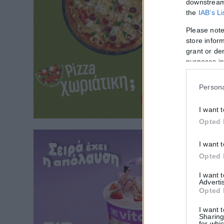
downstream 
the
IAB’s L
Please note
store inform
grant or de
purposes in
Persona
I want 
Opted 
I want 
Opted 
I want 
Adverti
Opted 
I want 
Sharing
for whic