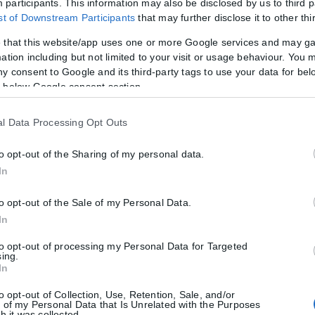
participants. This information may also be disclosed by us to third p
ist of Downstream Participants
that may further disclose it to other thi
 that this website/app uses one or more Google services and may g
ation including but not limited to your visit or usage behaviour. You m
ny consent to Google and its third-party tags to use your data for bel
 below Google consent section.
l Data Processing Opt Outs
to opt-out of the Sharing of my personal data.
In
to opt-out of the Sale of my Personal Data.
In
to opt-out of processing my Personal Data for Targeted
sing.
In
to opt-out of Collection, Use, Retention, Sale, and/or
 of my Personal Data that Is Unrelated with the Purposes
h it was collected.