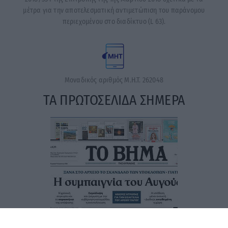
μέτρα για την αποτελεσματική αντιμετώπιση του παράνομου
περιεχομένου στο διαδίκτυο (L 63).
Μοναδικός αριθμός Μ.Η.Τ. 262048
ΤΑ ΠΡΩΤΟΣΕΛΙΔΑ ΣΗΜΕΡΑ