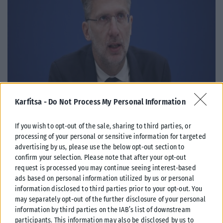
ΠΟΛΙΤΙΚΉ
Karfitsa -
Do Not Process My Personal Information
Σκέρτσος: Από τα 106,4 στα 148,7 δισ. ευρώ οι καταθέσεις
If you wish to opt-out of the sale, sharing to third parties, or
φυσικών προσώπων την περίοδο 2018-2025
processing of your personal or sensitive information for targeted
Στις τραπεζικές καταθέσεις εστιάζει σημερινή ανάρτηση του υπουργού
advertising by us, please use the below opt-out section to
Επικρατείας, Άκη Σκέρτσου, που ξεκινά από ένα ρητορικό ερώτημα:
confirm your selection. Please note that after your opt-out
«Υπάρχει διαφορά στη...
request is processed you may continue seeing interest-based
ads based on personal information utilized by us or personal
ΑΝΑΡΤΉΘΗΚΕ ΑΠΌ
KARFITSANEWS
09/08/2026
information disclosed to third parties prior to your opt-out. You
may separately opt-out of the further disclosure of your personal
information by third parties on the IAB’s list of downstream
participants. This information may also be disclosed by us to