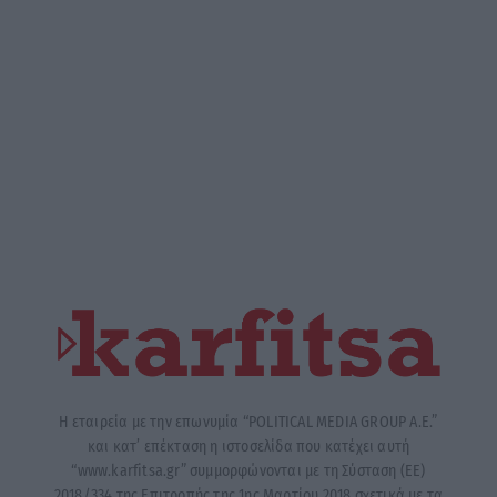
Η εταιρεία με την επωνυμία “POLITICAL MEDIA GROUP A.E.”
και κατ’ επέκταση η ιστοσελίδα που κατέχει αυτή
“www.karfitsa.gr” συμμορφώνονται με τη Σύσταση (ΕΕ)
2018/334 της Επιτροπής της 1ης Μαρτίου 2018 σχετικά με τα