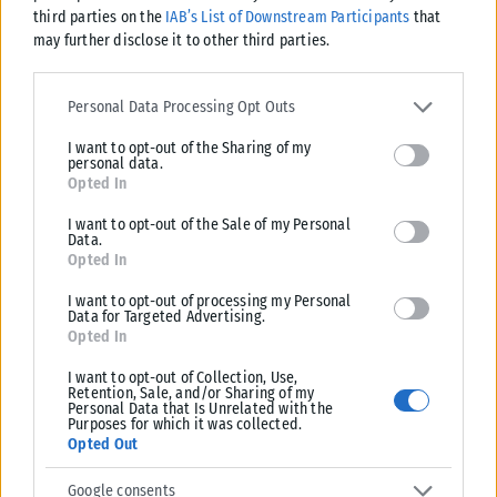
third parties on the
IAB’s List of Downstream Participants
that
may further disclose it to other third parties.
Please note that this website/app uses one or more Google
services and may gather and store information including but not
Personal Data Processing Opt Outs
limited to your visit or usage behaviour. You may click to grant or
I want to opt-out of the Sharing of my
deny consent to Google and its third-party tags to use your data
personal data.
for below specified purposes in below Google consent section.
Opted In
I want to opt-out of the Sale of my Personal
Data.
ΠΟΛΙΤΙΚΉ
Opted In
Καρυστιανού: Δεν φαίνεται να “βγαίνει” – Αποχωρεί ο Νίκος
I want to opt-out of processing my Personal
Μπρουτζάκης και καταγγέλλει «κλειστή κάστα» και έλλειψη
Data for Targeted Advertising.
Opted In
λογοδοσίας
Νέο εσωτερικό «ρήγμα» καταγράφεται στην «Ελπίδα για τη
I want to opt-out of Collection, Use,
Retention, Sale, and/or Sharing of my
Δημοκρατία» της Μαρίας Καρυστιανού, καθώς ο επιχειρηματίας και
Personal Data that Is Unrelated with the
συνιδιοκτήτης του διαδικτυακού καναλιού...
Purposes for which it was collected.
Opted Out
ΑΝΑΡΤΉΘΗΚΕ ΑΠΌ
ΔΉΜΗΤΡΑ ΚΑΤΡΑΜΆΔΟΥ
08/08/2026
Google consents