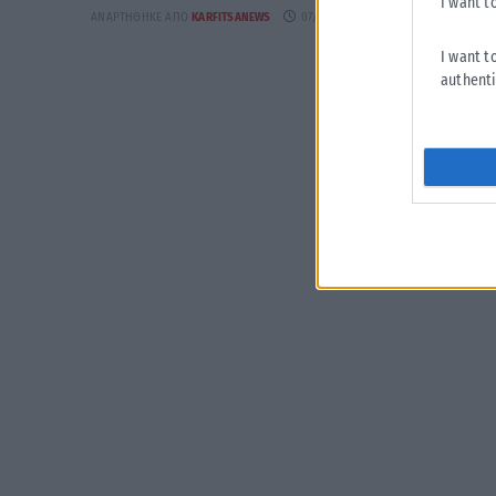
I want t
ΑΝΑΡΤΉΘΗΚΕ ΑΠΌ
KARFITSANEWS
07/08/2026
I want t
authenti
Η εταιρεία με την επωνυμία “POLITICAL MEDIA GROUP A.E.” και κατ’
επέκταση η ιστοσελίδα που κατέχει αυτή “www.karfitsa.gr”
συμμορφώνονται με τη Σύσταση (ΕΕ) 2018/334 της Επιτροπής της 1ης
Μαρτίου 2018 σχετικά με τα μέτρα για την αποτελεσματική αντιμετώπιση
του παράνομου περιεχομένου στο διαδίκτυο (L 63).