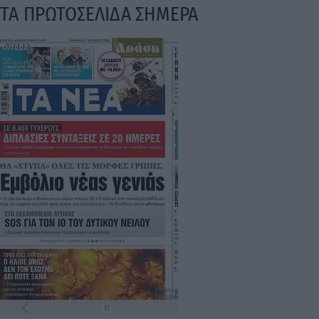
Τα
πρωτοσέλιδα
των
εφημερίδων
Ταυτότητα
Επικοινωνία & Διαφήμιση
Όροι Χρήσης – Πολιτική Απορρήτου