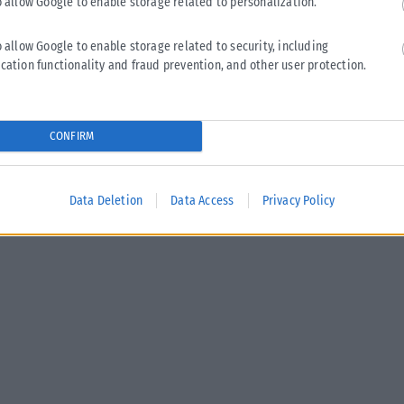
o allow Google to enable storage related to personalization.
ΑΝΑΡΤΉΘΗΚΕ ΑΠΌ
KARFITSANEWS
07/08/2026
o allow Google to enable storage related to security, including
cation functionality and fraud prevention, and other user protection.
CONFIRM
Data Deletion
Data Access
Privacy Policy
ΤΑ ΠΡΩΤΟΣΕΛΙΔΑ ΣΗΜΕΡΑ