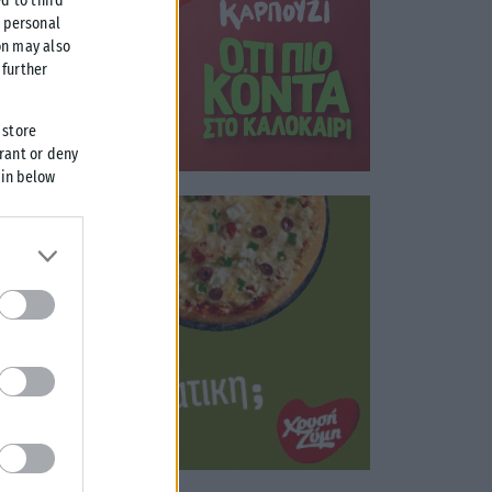
d to third
r personal
on may also
further
 store
grant or deny
 in below