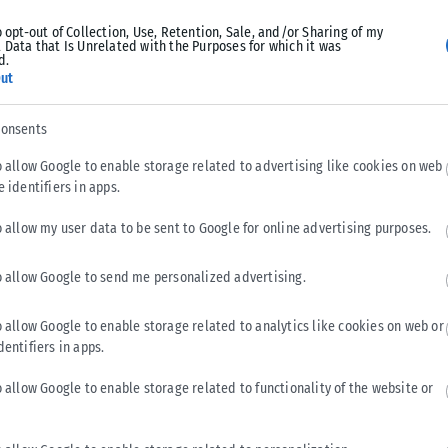
o opt-out of Collection, Use, Retention, Sale, and/or Sharing of my
 Data that Is Unrelated with the Purposes for which it was
d.
ut
consents
o allow Google to enable storage related to advertising like cookies on web
e identifiers in apps.
o allow my user data to be sent to Google for online advertising purposes.
o allow Google to send me personalized advertising.
ΠΟΛΙΤΙΚΉ
o allow Google to enable storage related to analytics like cookies on web or
Τσουκαλάς: Έκθεση-κόλαφος του ΟΟΣΑ διαλύει το
dentifiers in apps.
success story της κυβέρνησης
Κριτική στην κυβέρνηση για την οικονομική της πολιτική
o allow Google to enable storage related to functionality of the website or
άσκησε ο Κώστας Τσουκαλάς, με αφορμή την τελευταία έκθεση
του ΟΟΣΑ. Αναφέρει...