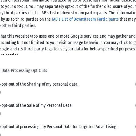
sed on personal information utilized by us or personal information disclose
 to your opt-out. You may separately opt-out of the further disclosure of you
Ε και τα κράτη μέλη της μπορούν να ενισχύσουν την
by third parties on the IAB’s list of downstream participants. This informati
ς, καθώς και ο ρόλος που μπορεί να διαδραματίσει η
 by us to third parties on the
IAB’s List of Downstream Participants
that may 
o other third parties.
υρωπαϊκής Ένωσης και ισχυρής ευρωπαϊκής αντίδρασης
επόμενα βήματα για την ΕΕ, ώστε να διασφαλίσει ότι τα
that this website/app uses one or more Google services and may gather and
νωμένα και μπορούν να αντιμετωπίζουν τις αλλεπάλληλες
ncluding but not limited to your visit or usage behaviour. You may click to 
oogle and its third-party tags to use your data for below specified purposes
τη διαχείριση των πολλαπλών κρίσεων που έχει
nt section.
μική κρίση μέχρι την πανδημία COVID-19.
 Data Processing Opt Outs
εθνών Ευρωπαϊκών Αμυντικών Αναλύσεων του Τμήματος
nnet «Δημοσιονομική Διακυβέρνηση της Ευρωπαϊκής Ένωσης
o opt-out of the Sharing of my personal data.
του ίδιου Τμήματος.
n
o opt-out of the Sale of my Personal Data.
n
Tweet
Send
o opt-out of processing my Personal Data for Targeted Advertising.
n