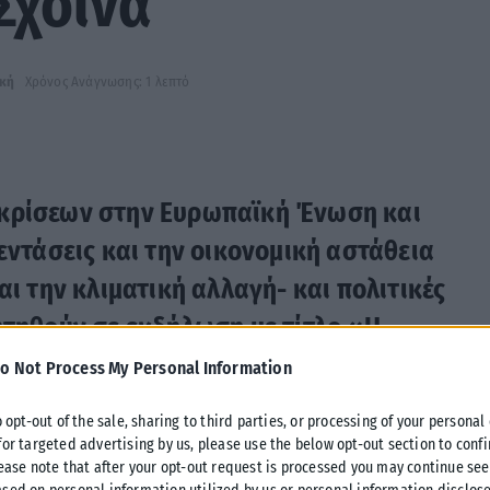
Σχοινά
ική
Χρόνος Ανάγνωσης: 1 λεπτό
 κρίσεων στην Ευρωπαϊκή Ένωση και
εντάσεις και την οικονομική αστάθεια
αι την κλιματική αλλαγή- και πολιτικές
ητηθούν σε εκδήλωση με τίτλο «Η
την Εποχή των Πολυκρίσεων», που
o Not Process My Personal Information
νών και Ευρωπαϊκών Σπουδών του
o opt-out of the sale, sharing to third parties, or processing of your personal
τρικό ομιλητή τον αντιπρόεδρο της
for targeted advertising by us, please use the below opt-out section to conf
lease note that after your opt-out request is processed you may continue see
Σχοινά.