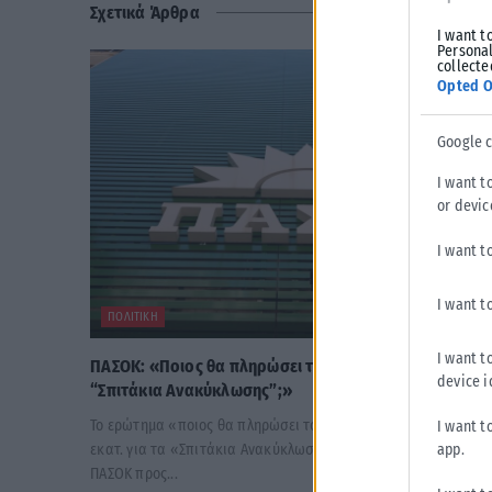
Σχετικά Άρθρα
I want t
Personal
collecte
Opted O
Google 
I want t
or devic
I want t
I want t
ΠΟΛΙΤΙΚΉ
I want t
ΠΑΣΟΚ: «Ποιος θα πληρώσει τα 40 εκατ. ευρώ για τα
device i
“Σπιτάκια Ανακύκλωσης”;»
Το ερώτημα «ποιος θα πληρώσει τον λογαριασμό» των 40
I want t
app.
εκατ. για τα «Σπιτάκια Ανακύκλωσης» απευθύνει εκ νέου το
ΠΑΣΟΚ προς...