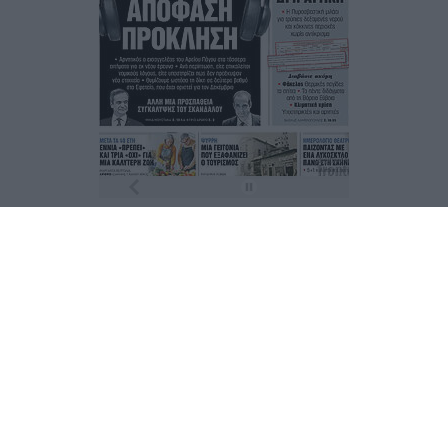
Τα
πρωτοσέλιδα
των
εφημερίδων
ΕΝΗΜΕΡΩΣΟΥ ΠΡΩΤΟΣ
Εγγραφή στο Newsletter
Ταυτότητα
Επικοινωνία & Διαφήμιση
Όροι Χρήσης – Πολιτική Απορρήτου
© 2026 Karfitsa