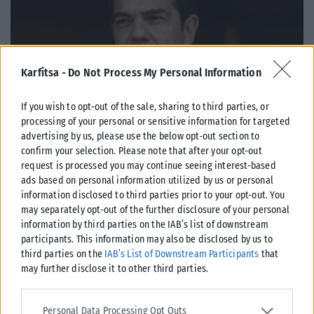
Karfitsa -
Do Not Process My Personal Information
If you wish to opt-out of the sale, sharing to third parties, or
processing of your personal or sensitive information for targeted
advertising by us, please use the below opt-out section to
confirm your selection. Please note that after your opt-out
ΠΟΛΙΤΙΚΉ
request is processed you may continue seeing interest-based
ads based on personal information utilized by us or personal
Στις 2 Σεπτεμβρίου η «πρεμιέρα» του οικονομικού
information disclosed to third parties prior to your opt-out. You
προγράμματος της ΕΛ.Α.Σ. στη Θεσσαλονίκη – Παρών ο
may separately opt-out of the further disclosure of your personal
Τσίπρας
information by third parties on the IAB’s list of downstream
Το οικονομικό πρόγραμμα της ΕΛ.Α.Σ. θα παρουσιάσει ο πρόεδρος του
participants. This information may also be disclosed by us to
κόμματος, Αλέξης Τσίπρας, στις 2 Σεπτεμβρίου, σε εκδήλωση στη
third parties on the
IAB’s List of Downstream Participants
that
Θεσσαλονίκη....
may further disclose it to other third parties.
ΑΝΑΡΤΉΘΗΚΕ ΑΠΌ
KARFITSANEWS
08/08/2026
Please note that this website/app uses one or more Google
services and may gather and store information including but not
Personal Data Processing Opt Outs