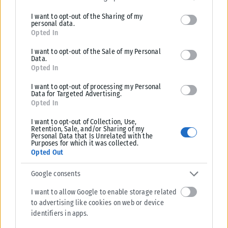
limited to your visit or usage behaviour. You may click to grant or
I want to opt-out of the Sharing of my
deny consent to Google and its third-party tags to use your data
personal data.
for below specified purposes in below Google consent section.
Opted In
I want to opt-out of the Sale of my Personal
Data.
Opted In
I want to opt-out of processing my Personal
Data for Targeted Advertising.
Opted In
I want to opt-out of Collection, Use,
Retention, Sale, and/or Sharing of my
Personal Data that Is Unrelated with the
ΠΟΛΙΤΙΚΉ
Purposes for which it was collected.
Opted Out
Τσουκαλάς: «Χρειάζεται μια άλλη εξωτερική πολιτική με
στρατηγικό βάθος»
Google consents
Την αναγκαιότητα μιας στρατηγικής με βάθος, που «δεν έχει αυτή η
I want to allow Google to enable storage related
κυβέρνηση», υπογράμμισε ο εκπρόσωπος Τύπου του ΠΑΣΟΚ, Κώστας
to advertising like cookies on web or device
Τσουκαλάς,...
identifiers in apps.
ΑΝΑΡΤΉΘΗΚΕ ΑΠΌ
KARFITSANEWS
08/08/2026