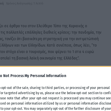
ική
Χρόνος Ανάγνωσης: 1 λεπτό
ζει σε άρθρο του στον Ελεύθερο Τύπο της Κυριακής ο
τις πολλαπλές επάλληλες διεθνείς κρίσεις: την πανδημία, την
ας, τονίζει ότι βασικότερη στρατηγική για την αντιμετώπισή
Ελλήνων και των Ελληνίδων. Κατά συνέπεια, όπως λέει, “το
ον στόχο είναι ο τουρισμός, που φέρνει το 1 στα 4 ευρώ
οτελεί τη βασική λαϊκή οικονομία της Ελλάδας”.
ν πραγματική οικονομία, δίνοντας μια βαθιά ανάσα
o Not Process My Personal Information
 τον εργαζόμενο στον τουρισμό, τον ιδιοκτήτη ενοικιαζόμενων
ν ιδιοκτήτη ενός μίνι μάρκετ, τον αγρότη. Σε όλο τον λαό,
o opt-out of the sale, sharing to third parties, or processing of your personal
αθυστερήσεις”, αναφέρει χαρακτηριστικά.
for targeted advertising by us, please use the below opt-out section to conf
lease note that after your opt-out request is processed you may continue see
sed on personal information utilized by us or personal information disclose
ικότερο μέσο περιφερειακής ανάπτυξης που διαθέτει η
 to your opt-out. You may separately opt-out of the further disclosure of you
 περιοχές συγκεντρώνουν επενδύσεις και συγκρατούν τον