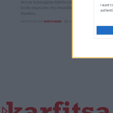
Από την 1η Οκτωβρίου 2026 θα είναι άκυρες οι εγκύκλιοι, που
I want t
δεν θα αναρτώνται στις ιστοσελίδες των φορέων του
authenti
δημοσίου,...
ΑΝΑΡΤΉΘΗΚΕ ΑΠΌ
KARFITSANEWS
07/08/2026