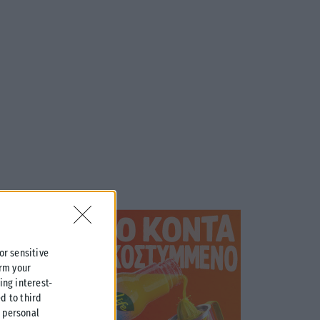
 or sensitive
irm your
ing interest-
d to third
r personal