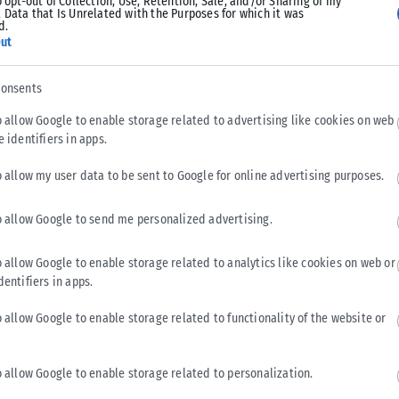
o opt-out of Collection, Use, Retention, Sale, and/or Sharing of my
Tweet
Send
 Data that Is Unrelated with the Purposes for which it was
d.
ut
consents
o allow Google to enable storage related to advertising like cookies on web
e identifiers in apps.
o allow my user data to be sent to Google for online advertising purposes.
o allow Google to send me personalized advertising.
o allow Google to enable storage related to analytics like cookies on web or
dentifiers in apps.
o allow Google to enable storage related to functionality of the website or
ΠΟΛΙΤΙΚΉ
6
ΣΥΡΙΖΑ-ΠΣ: Η ενεργειακή ρήτρα δεν σημαίνει
o allow Google to enable storage related to personalization.
χαμηλότερους λογαριασμούς, ούτε σβήνει 7 χρόνια
ενεργειακής ακρίβειας