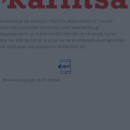
Η εταιρεία με την επωνυμία “POLITICAL MEDIA GROUP A.E.” και κατ’
επέκταση η ιστοσελίδα που κατέχει αυτή “www.karfitsa.gr”
συμμορφώνονται με τη Σύσταση (ΕΕ) 2018/334 της Επιτροπής της 1ης
Μαρτίου 2018 σχετικά με τα μέτρα για την αποτελεσματική αντιμετώπιση
του παράνομου περιεχομένου στο διαδίκτυο (L 63).
Μοναδικός αριθμός Μ.Η.Τ. 262048