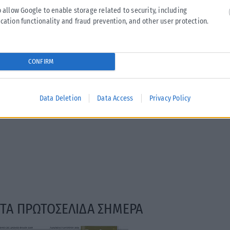
o allow Google to enable storage related to security, including
Κριτική στην κυβέρνηση για την ενεργειακή πολιτική και τις
cation functionality and fraud prevention, and other user protection.
υψηλές τιμές ρεύματος και καυσίμων ασκεί ο ΣΥΡΙΖΑ-ΠΣ, με
αφορμή τη...
ΑΝΑΡΤΉΘΗΚΕ ΑΠΌ
KARFITSANEWS
07/08/2026
CONFIRM
Data Deletion
Data Access
Privacy Policy
ΤΑ ΠΡΩΤΟΣΕΛΙΔΑ ΣΗΜΕΡΑ