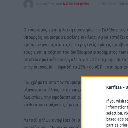
Αναρτήθηκε από
ΚΑΡΦΙΤΣΑ NEWS
13/02/2022
Πολιτ
Ο τουρισμός είναι η λαϊκή οικονομία της Ελλάδας τονί
υπουργός Τουρισμού Βασίλης Κικίλιας. Αφού εστιάζει σ
κρίση ενέργειας και τις δευτερογενείς κρίσεις ακρίβει
τους είναι η αύξηση του διαθέσιμου εισοδήματος των 
αποτελεσματικότερο εργαλείο για να πετύχουμε αυτό τ
στην οικονομία – δηλαδή το 25% του ΑΕΠ – και άρα απ
“Τα χρήματα από τον τουρισμό περνούν απευθείας στη
Karfitsa -
D
οξυγόνου σε όλους: στον επιχειρηματία της εστίασης,
δωματίων, την εφοδιαστική αλυσίδα, τον μεταφορέα, το
If you wish t
κάθετα και οριζόντια, άμεσα, χωρίς μεσάζοντες και κ
information 
selection. P
based ads ba
Μεταξύ άλλων αναφέρει ότι ο τουρισμός είναι το βασ
parties prior
πατρίδα μας. “Το μικρά νησιά μας και οι ορεινές μας