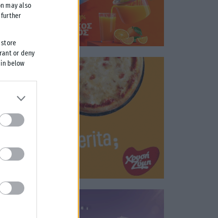
on may also
further
 store
grant or deny
 in below