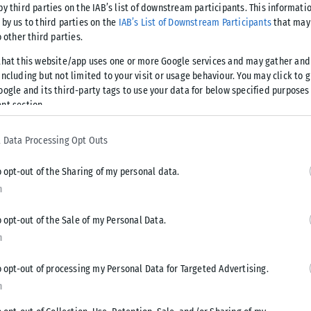
by third parties on the IAB’s list of downstream participants. This informati
οπικές μονάδες, στον πρωτογενή τομέα (γεωργία,
 by us to third parties on the
IAB’s List of Downstream Participants
that may 
, τροφοδοτώντας τις τουριστικές μονάδες για το μεγαλύτερο
o other third parties.
υν οι νέοι, αλλά επιστρέφουν στον τόπο τους. Η ποιότητα
that this website/app uses one or more Google services and may gather and
ον αγώνα προσέλκυσης επισκεπτών”.
ncluding but not limited to your visit or usage behaviour. You may click to 
oogle and its third-party tags to use your data for below specified purposes
nt section.
κό σκοπό την υποστήριξη της τουριστικής
εντρικό κράτος έχουν τη δυνατότητα να επενδύσουν σε έργα
 Data Processing Opt Outs
 λιμάνια, αεροδρόμια, νοσοκομεία, δημόσιοι χώροι
 τόσο των μόνιμων κατοίκων όσο και των επισκεπτών”,εξηγεί
o opt-out of the Sharing of my personal data.
n
και απαιτητική εποχή που ζούμε, ο τουρισμός είναι το
o opt-out of the Sale of my Personal Data.
 των κρίσεων, μια που επιστρέφει το μέρισμα της επιτυχίας
n
o opt-out of processing my Personal Data for Targeted Advertising.
n