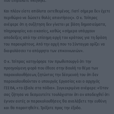
που επιβάλατε νικήθηκε.
Και πλέον είστε απόλυτα εκτεθειμένος. Γιατί σήμερα δεν έχετε
περιθώριο να δώσετε θολές απαντήσεις». Ο κ. Τσίπρας
ανέφερε ότι η συζήτηση δεν γίνεται με βάση δημοσιεύματα,
πληροφορίες και εικασίες, καθώς «σήμερα υπάρχουν
αποδείξεις από την επίσημη αρχή του κράτους για τη δράση
του παρακράτους. Από την αρχή που το Σύνταγμα ορίζει να
διαφυλάσσει το απόρρητο των επικοινωνιών».
Ο κ. Τσίπρας κατηγόρησε τον πρωθυπουργό ότι την
προηγούμενη φορά που έθεσε στην Βουλή το θέμα των
παρακολουθήσεων, ζητώντας την δέσμευσή του ότι δεν
παρακολουθούνταν ο υπουργός Εργασίας και ο αρχηγός
ΓΕΕΘΑ, «το έβαλε στα πόδια». Συγκεκριμένα ανέφερε: «Όταν
σας ζήτησα να δεσμευτείτε τουλάχιστον ότι αν αποδειχθεί ότι
έγιναν αυτές οι παρακολουθήσεις θα αναλάβετε την ευθύνη
και θα παραιτηθείτε. Τρέξατε προς την έξοδο.