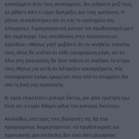
αποπέμψατε όταν τους αποπέμψατε, δεν μιλήσατε μαζί τους;
Δε μάθατε ποτέ τι είχαν διαπράξει; Δεν τους ρωτήσατε; Ή
μήπως επικαλέστηκαν και σε σας το αγαπημένο σας
απόρρητο;». Συμπερασματικά ρώτησε τον πρωθυπουργό γιατί
δεν παρέπεμψε τους υπευθύνους στην Δικαιοσύνη και
πρόσθεσε: «Μήπως γιατί φοβάστε ότι αν κινηθείτε εναντίον
τους, όπως θα γινόταν σε κάθε ευνομούμενη χώρα, και αν
πάνε στη Δικαιοσύνη, θα ήταν πιθανό να ανοίξουν το στόμα
τους; Μήπως για αυτό; Αν διέπραξαν κακουργήματα, πώς
κυκλοφορούν ακόμα κρυμμένοι πίσω από το απόρρητο; Και
υπό τη δική σας προστασία;
Κι αφού επικαλείστε ρυπαρά δίκτυα, μια μόνο ερώτηση έχω:
Είναι και η κυρία Βλάχου μέλος του ρυπαρού δικτύου;».
Ακολούθως είπε προς τους βουλευτές της ΝΔ που
προηγουμένως διαμαρτύρονταν: «Ο πρωθυπουργός και
προσωπικός μου αντίπαλος δεν είναι ούτε μειωμένου