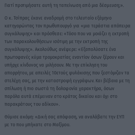
Γιατί προτιμήσατε αυτή τη ταπείνωση από μια δέσμευση;».
Ο κ. Τσίπρας έκανε αναδρομή στο τελευταίο εξάμηνο
κατηγορώντας τον πρωθυπουργό για «μια τεράστια απόπειρα
συγκάλυψης» και πρόσθεσε: «Τόσο που να μοιάζει η εκτροπή
των παρακολουθήσεων ισότιμη με την εκτροπή της
συγκάλυψης». Ακολούθως ανέφερε: «Εξαπολύσατε ένα
πρωτοφανές κύμα τρομοκρατίας εναντίον όσων ξέρουν και
υπήρχε κίνδυνος να μιλήσουν. Με την επίκληση του
απορρήτου, με απειλές 10ετούς φυλάκισης που ξεστόμιζαν τα
στελέχη σας, με την καταστροφή εγγράφων. Και βέβαια με τη
σπίλωση ή πιο σωστά τη δολοφονία χαρακτήρα, όσων
παρόλα αυτά επέμειναν στο κράτος δικαίου και όχι στο
παρακράτους του αδίκου».
Θύμισε ακόμη: «Δική σας απόφαση, να αναλάβατε την ΕΥΠ
με το που μπήκατε στο Μαξίμου.