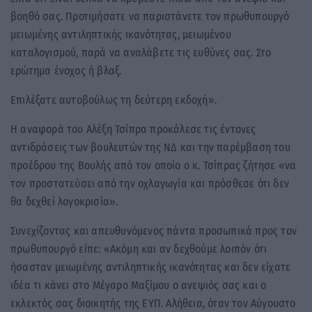
βοηθό σας. Προτιμήσατε να παριστάνετε τον πρωθυπουργό
μειωμένης αντιληπτικής ικανότητας, μειωμένου
καταλογισμού, παρά να αναλάβετε τις ευθύνες σας. Στο
ερώτημα ένοχος ή βλαξ.
Επιλέξατε αυτοβούλως τη δεύτερη εκδοχή».
Η αναφορά του Αλέξη Τσίπρα προκάλεσε τις έντονες
αντιδράσεις των βουλευτών της ΝΔ και την παρέμβαση του
προέδρου της Βουλής από τον οποίο ο κ. Τσίπρας ζήτησε «να
τον προστατεύσει από την οχλαγωγία και πρόσθεσε ότι δεν
θα δεχθεί λογοκρισία».
Συνεχίζοντας και απευθυνόμενος πάντα προσωπικά προς τον
πρωθυπουργό είπε: «Ακόμη και αν δεχθούμε λοιπόν ότι
ήσασταν μειωμένης αντιληπτικής ικανότητας και δεν είχατε
ιδέα τι κάνει στο Μέγαρο Μαξίμου ο ανεψιός σας και ο
εκλεκτός σας διοικητής της ΕΥΠ. Αλήθεια, όταν τον Αύγουστο