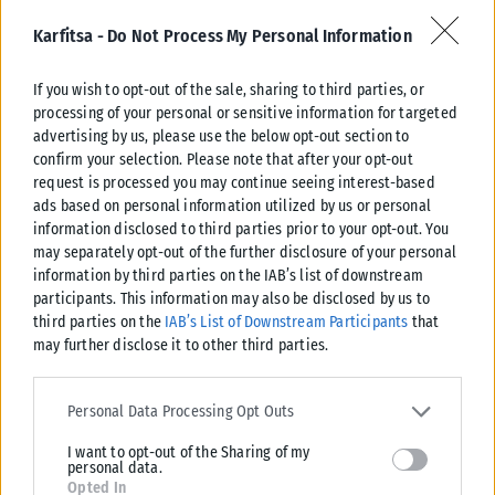
Για την εθνική ασφάλεια ή γιατί σας ενοχλούσε που
ερευνούσε το σκάνδαλο με την ασυλία των τραπεζικών
Karfitsa -
Do Not Process My Personal Information
στελεχών; Γιατί ακούγατε τον κύριο Τέλογλου; Για την εθνική
ασφάλεια ή γιατί είχε πλέον φτάσει πολύ βαθιά στις
If you wish to opt-out of the sale, sharing to third parties, or
processing of your personal or sensitive information for targeted
αποκαλύψεις για το παρακράτος που είχατε στήσει;».
advertising by us, please use the below opt-out section to
confirm your selection. Please note that after your opt-out
Ακολούθως ρώτησε γιατί «ακούγατε τους αρχηγούς των
request is processed you may continue seeing interest-based
ενόπλων δυνάμεων, τον Σύμβουλο εθνικής Ασφάλειας και
ads based on personal information utilized by us or personal
όσους έχουν λόγο στις προμήθειες των εξοπλιστικών; Είναι
information disclosed to third parties prior to your opt-out. You
και αυτοί επικίνδυνοι για την εθνική ασφάλεια; Οι ταγοί της
may separately opt-out of the further disclosure of your personal
information by third parties on the IAB’s list of downstream
εθνικής μας ασφάλειας είναι επικίνδυνοι για την εθνική μας
participants. This information may also be disclosed by us to
ασφάλεια; Εκεί φτάσαμε;».
third parties on the
IAB’s List of Downstream Participants
that
may further disclose it to other third parties.
Ειδικότερα για τον αρχηγό ΓΕΕΘΑ ρώτησε γιατί ήταν υπό
παρακολούθηση και συνέδεσε τις παρακολουθήσεις της
Please note that this website/app uses one or more Google
services and may gather and store information including but not
Personal Data Processing Opt Outs
στρατιωτικής ηγεσίας με τα εξοπλιστικά προγράμματα:
limited to your visit or usage behaviour. You may click to grant or
«Πείτε μας λοιπόν, ακούγατε τον κ. Φλώρο, με διάταξη
I want to opt-out of the Sharing of my
deny consent to Google and its third-party tags to use your data
personal data.
υπογεγραμμένη από την κ. Βλάχου για λόγους εθνικής
for below specified purposes in below Google consent section.
Opted In