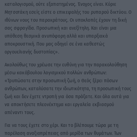
καταλογισμού, ούτε εξαπατημένος. Ένοχος είναι. Κύριε
Μητσοτάκη εσείς είστε ο επικεφαλής του ρυπαρού δικτύου. Ο
ιθύνων νους του παρακράτους. Οι υποκλοπές έχουν τη δική
σας σφραγίδα. Προσωπική και ανεξίτηλη. Και είναι μια
υπόθεση θεσμικά ανυπόφορη αλλά και υπαρξιακά
αποκρουστική. Που μας οδηγεί σε ένα καθεστώς
οργουελιανής δυστοπίας».
Ακολούθως του χρέωσε την ευθύνη για την παρακολούθηση
μέσω κακόβουλου λογισμικού πολλών ανθρώπων:
«Τρυπώσατε στην προσωπική ζωή, ο Θεός ξέρει πόσων
ανθρώπων, καταλύσατε την ιδιωτικότητα, τη προσωπική τους
ζωή και δεν έχετε ντροπή για όσα πράξατε. Και όλα αυτά για
να αποκτήσετε πλεονέκτημα και εργαλεία εκβιασμού
απέναντι τους.
Για να τους έχετε στο χέρι. Και το βλέπουμε τώρα με τη
παρέλαση αναξιοπρέπειας από μερίδα των θυμάτων. Των