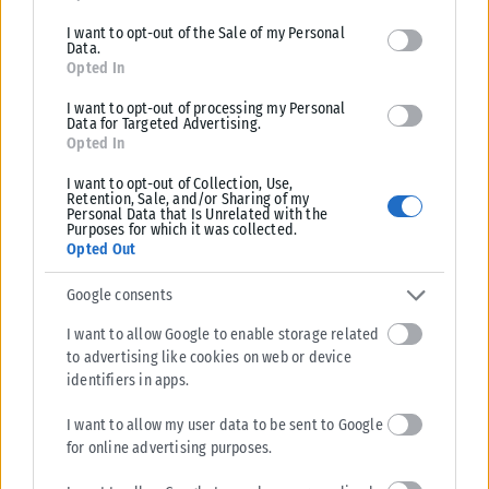
ασφαλείας, επειδή ήταν ύποπτος ή επειδή θέλατε να τον
εκβιάζετε; Και γιατί θέλατε να τον εκβιάζετε; Μήπως είχε
I want to opt-out of the Sale of my Personal
Data.
άποψη που δεν ήταν πάντοτε ίδια με αυτή της πολιτικής
Opted In
ηγεσίας, ακόμη και για τα εξοπλιστικά που αποφασίσατε;
I want to opt-out of processing my Personal
Γιατί παρακολουθούσατε επί δυο χρόνια τον αρχηγό του ΓΕΣ;
Data for Targeted Advertising.
Opted In
Μήπως και αυτός είχε άποψη για το πρότζεκτ του
εκσυγχρονισμού των αρμάτων μάχης που προωθείτε; Γιατί
I want to opt-out of Collection, Use,
Retention, Sale, and/or Sharing of my
παρακολουθούσατε τους επικεφαλής των εξοπλιστικών
Personal Data that Is Unrelated with the
προγραμμάτων; Τον κ. Θεόδωρο Λάγιο, γιατί τον
Purposes for which it was collected.
Opted Out
παρακολουθούσατε; Γιατί ο κ. Λάγιος αμέσως μετά την
υπογραφή των πρώτων Ραφάλ απομακρύνθηκε; Και που
Google consents
μετακινήθηκε; Γιατί δημιουργήθηκε ειδική θέση για τον
I want to allow Google to enable storage related
αντιπτέραρχο Λάγιο στο εξωτερικό; Σύμβουλος του
to advertising like cookies on web or device
υπουργείου σε θέματα ευρωπαϊκών αμυντικών προμηθειών,
identifiers in apps.
με συνολική αμοιβή 10.000 το μήνα, δηλαδή τριπλάσια από το
I want to allow my user data to be sent to Google
μισθό του εδώ. Γιατί παρακολουθούσατε και τον
for online advertising purposes.
αντικαταστάτη του, τον κ. Αλεξόπουλο;