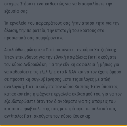
στόχων. Στήσατε ένα καθεστώς για να διασφαλίσετε την
εξουσία σας.
Τα εργαλεία του παρακράτους σας ήταν απαραίτητα για την
άλωση, την πειρατεία, την υποταγή του κράτους στα
προσωπικά σας συμφέροντα».
Ακολούθως ρώτησε: «Γιατί ακούγατε τον κύριο Χατζηδάκη;
Ήταν επικίνδυνος για την εθνική ασφάλεια; Γιατί ακούγατε
τον κύριο Ανδρουλάκη; Για την εθνική ασφάλεια ή μήπως για
να καθορίσετε τις εξελίξεις στο ΚΙΝΑΛ και να τον έχετε όμηρο
σε προοπτική συγκυβέρνησης μετά τις εκλογές με απλή
αναλογική; Γιατί ακούγατε τον κύριο Κύρτσο; Ήταν ύποπτος
κατασκοπείας ή ψάχνατε εργαλεία εκβιασμού του, για να τον
εξουδετερώσετε όταν τον διαγράψατε για τις απόψεις του
και από ευρωβουλευτής σας μετετράπηκε σε πολιτικό σας
αντίπαλο; Γιατί ακούγατε τον κύριο Κουκάκη;