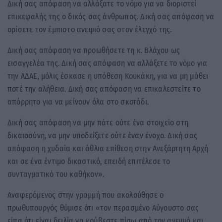
Δική σας απόφαση να αλλάξατε το νόμο για να διοριστεί
επικεφαλής της ο δικός σας άνθρωπος. Δική σας απόφαση να
ορίσετε τον έμπιστο ανεψιό σας στον έλεγχό της.
Δική σας απόφαση να προωθήσετε τη κ. Βλάχου ως
εισαγγελέα της. Δική σας απόφαση να αλλάξετε το νόμο για
την ΑΔΑΕ, μόλις έσκασε η υπόθεση Κουκάκη, για να μη μάθει
ποτέ την αλήθεια. Δική σας απόφαση να επικαλεστείτε το
απόρρητο για να μείνουν όλα στο σκοτάδι.
Δική σας απόφαση να μην πάτε ούτε ένα στοιχείο στη
δικαιοσύνη, να μην υποδείξετε ούτε έναν ένοχο. Δική σας
απόφαση η χυδαία και άθλια επίθεση στην Ανεξάρτητη Αρχή
και σε ένα έντιμο δικαστικό, επειδή επιτέλεσε το
συνταγματικό του καθήκον».
Αναφερόμενος στην γραμμή που ακολούθησε ο
πρωθυπουργός θύμισε ότι «τον περασμένο Αύγουστο σας
είπα ότι είναι δειλία να κρύβεστε πίσω από τον ανεψιό και