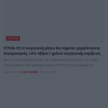
ΠΟΛΙΤΙΚΉ
ΣΥΡΙΖΑ-ΠΣ: Η ενεργειακή ρήτρα δεν σημαίνει χαμηλότερους
λογαριασμούς, ούτε σβήνει 7 χρόνια ενεργειακής ακρίβειας
Κριτική στην κυβέρνηση για την ενεργειακή πολιτική και τις υψηλές
τιμές ρεύματος και καυσίμων ασκεί ο ΣΥΡΙΖΑ-ΠΣ, με αφορμή τη...
ΑΝΑΡΤΉΘΗΚΕ ΑΠΌ
KARFITSANEWS
07/08/2026