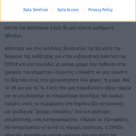
Χειμαρα, του Μαραβέγια, της Νικολάου, του Πέτσα.
Data Deletion
Data Access
Privacy Policy
Εσείς που μεγαλώσατε με τις χορηγίες της Siemens και τα
σπίτια του Βολταίρου. Εσείς θα μας κάνετε μαθήματα
ηθικής;».
Απάντησε και στις αιτιάσεις βουλευτών της ΝΔ κατά την
διάρκεια της συζήτησης για «την κυβερνητική πολιτική του
ΣΥΡΙΖΑ και για σακούλες με μαύρο χρήμα που έφθαναν στα
γραφεία του κόμματος» λέγοντας: «Τολμάτε να μας κουνάτε
το δάχτυλο εσείς που χρεοκοπήσατε δύο φορές τη χώρα. Μια
το ΄09 και μια το ’14. Εσείς που μας παραδώσατε άδεια ταμεία
για να μη μπορούμε να πληρώσουμε συντάξεις; Και κυρίως
τολμάτε εσείς να περιφέρετε στο δημόσιο βίο κατασκευές
και ψεύδη για “μαύρες σακούλες” που μια μάρτυρας
υπεράσπισης ενός κατηγορουμένου, τόλμησε να εξιστορήσει;
Θα αντιμετωπίσει γι’ αυτό τις νόμιμες συνέπειες. Ο ΣΥΡΙΖΑ
μόνο μία σακούλα με μαύρα χρήματα είχε και αυτή την