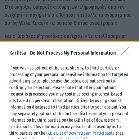
Είτε υπήρξαν διαρροές απόρρητων πληροφοριών από την
ανεξάρτητη αρχή, είτε ο κ Τσίπρας επέβαλλε τα ονόματα που
αυτός ήθελε. Σε αυτά τα ρυπαρά δίκτυα αναφέρομαι».
Και ο Κυριάκος Μητσοτάκης συνέχισε: «Να υποθέσουμε ότι
αυτές οι παρακολουθήσεις γινόντουσαν, γιατί έχετε τα
στοιχεία αυτά εσείς και όχι εγώ; Γιατί δεν έγινα εγώ
Karfitsa -
Do Not Process My Personal Information
αποδεκτής ποτέ καμίας τέτοιας πληροφορίας; Γιατί κ. Τσίπρα;
If you wish to opt-out of the sale, sharing to third parties, or
Γιατί μήπως γνωρίζατε από πριν τα ονόματα; Εσείς έχετε τα
processing of your personal or sensitive information for targeted
στοιχεία, εγώ δεν τα έχω».
advertising by us, please use the below opt-out section to
confirm your selection. Please note that after your opt-out
«Επειδή όλα τα παραπάνω μπορεί να ακούγονται λίγο
request is processed you may continue seeing interest-based
περίπλοκα και αφορούν μόνο όσους εντρυφήσει στην
ads based on personal information utilized by us or personal
λεπτομέρεια. Το 2019 λίγο πριν καταρρεύσετε στις εκλογές
information disclosed to third parties prior to your opt-out. You
αλλάξατε τον ποινικό κώδικα, μετατρέψατε το αδίκημα των
may separately opt-out of the further disclosure of your personal
information by third parties on the IAB’s list of downstream
υποκλοπών από κακούργημα σε πλημμέλημα» είπε ο
participants. This information may also be disclosed by us to
πρωθυπουργός και συμπλήρωσε: «Το κάνατε ενώ γνωρίζατε
third parties on the
IAB’s List of Downstream Participants
that
ότι παρακολουθούσατε το ΚΚΕ, σίγουρα τον κ. Σαγιά και τον κ.