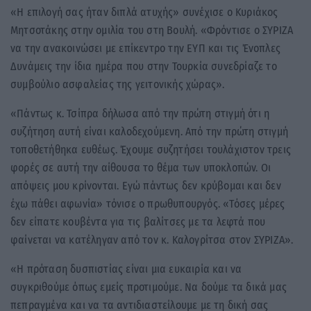
«Η επιλογή σας ήταν διπλά ατυχής» συνέχισε ο Κυριάκος
Μητσοτάκης στην ομιλία του στη Βουλή. «Φρόντισε ο ΣΥΡΙΖΑ
να την ανακοινώσει με επίκεντρο την ΕΥΠ και τις Ένοπλες
Δυνάμεις την ίδια ημέρα που στην Τουρκία συνεδρίαζε το
συμβούλιο ασφαλείας της γειτονικής χώρας».
«Πάντως κ. Τσίπρα δήλωσα από την πρώτη στιγμή ότι η
συζήτηση αυτή είναι καλοδεχούμενη. Από την πρώτη στιγμή
τοποθετήθηκα ευθέως. Έχουμε συζητήσει τουλάχιστον τρεις
φορές σε αυτή την αίθουσα το θέμα των υποκλοπών. Οι
απόψεις μου κρίνονται. Εγώ πάντως δεν κρύβομαι και δεν
έχω πάθει αφωνία» τόνισε ο πρωθυπουργός. «Τόσες μέρες
δεν είπατε κουβέντα για τις βαλίτσες με τα λεφτά που
φαίνεται να κατέληγαν από τον κ. Καλογρίτσα στον ΣΥΡΙΖΑ».
«Η πρόταση δυσπιστίας είναι μια ευκαιρία και να
συγκριθούμε όπως εμείς προτιμούμε. Να δούμε τα δικά μας
πεπραγμένα και να τα αντιδιαστείλουμε με τη δική σας