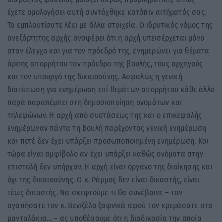
έχετε ομολογήσει αυτή συντάχθηκε κατόπιν αιτήματός σας.
Το εμπλουτίσατε λέει με άλλα στοιχεία. Ο ιδρυτικός νόμος της
ανεξάρτητης αρχής αναφέρει ότι η αρχή υπεισέρχεται μόνο
στον έλεγχο και για τον πρόεδρό της, ενημερώνει για θέματα
άρσης απορρήτου τον πρόεδρο της βουλής, τους αρχηγούς
και τον υπουργό της δικαιοσύνης. Ασφαλώς η γενική
διατύπωση για ενημέρωση επί θεμάτων απορρήτου κάθε άλλο
παρά παραπέμπει στη δημοσιοποίηση ονομάτων και
τηλεφώνων. Η αρχή από συστάσεως της και ο επικεφαλής
ενημέρωναν πάντα τη Βουλή παρέχοντας γενική ενημέρωση
και ποτέ δεν έχει υπάρξει προσωποποιημένη ενημέρωση. Και
τώρα είναι αμφίβολο αν έχει υπάρξει καθώς ονόματα στην
επιστολή δεν υπήρχαν. Η αρχή είναι όργανο της διοίκησης και
όχι της δικαιοσύνης. Ο κ. Ράμμος δεν είναι δικαστής, είναι
τέως δικαστής. Να σκεφτούμε τι θα συνέβαινε – τον
αγαπήσατε τον κ. Βενιζέλο ξαφνικά αφού τον κρεμάσατε στα
μανταλάκια… – ας υποθέσουμε ότι η διαδικασία την οποία