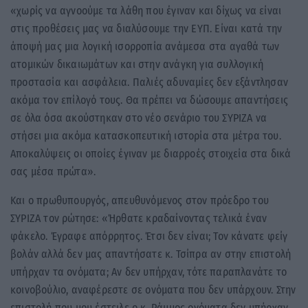
«χωρίς να αγνοούμε τα λάθη που έγιναν και δίχως να είναι
στις προθέσεις μας να διαλύσουμε την ΕΥΠ. Είναι κατά την
άποψή μας μια λογική ισορροπία ανάμεσα στα αγαθά των
ατομικών δικαιωμάτων και στην ανάγκη για συλλογική
προστασία και ασφάλεια. Παλιές αδυναμίες δεν εξάντλησαν
ακόμα τον επίλογό τους. Θα πρέπει να δώσουμε απαντήσεις
σε όλα όσα ακούστηκαν στο νέο σενάριο του ΣΥΡΙΖΑ να
στήσει μια ακόμα κατασκοπευτική ιστορία στα μέτρα του.
Αποκαλύψεις οι οποίες έγιναν με διαρροές στοιχεία στα δικά
σας μέσα πρώτα».
Και ο πρωθυπουργός, απευθυνόμενος στον πρόεδρο του
ΣΥΡΙΖΑ τον ρώτησε: «Ήρθατε κραδαίνοντας τελικά έναν
φάκελο. Έγραφε απόρρητος. Έτσι δεν είναι; Τον κάνατε φείγ
βολάν αλλά δεν μας απαντήσατε κ. Τσίπρα αν στην επιστολή
υπήρχαν τα ονόματα; Αν δεν υπήρχαν, τότε παραπλανάτε το
κοινοβούλιο, αναφέρεστε σε ονόματα που δεν υπάρχουν. Στην
επιστολή που μου έστειλε ο κ. Ράμμος ονόματα δεν υπήρχαν.