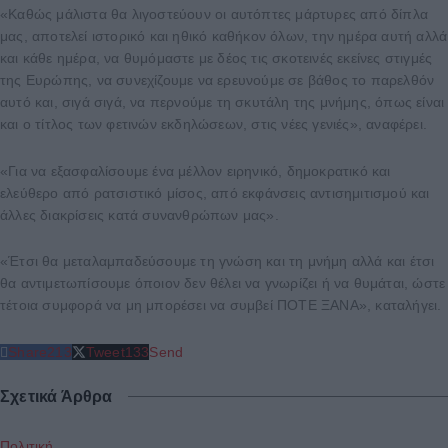
«Καθώς μάλιστα θα λιγοστεύουν οι αυτόπτες μάρτυρες από δίπλα
μας, αποτελεί ιστορικό και ηθικό καθήκον όλων, την ημέρα αυτή αλλά
και κάθε ημέρα, να θυμόμαστε με δέος τις σκοτεινές εκείνες στιγμές
της Ευρώπης, να συνεχίζουμε να ερευνούμε σε βάθος το παρελθόν
αυτό και, σιγά σιγά, να περνούμε τη σκυτάλη της μνήμης, όπως είναι
και ο τίτλος των φετινών εκδηλώσεων, στις νέες γενιές», αναφέρει.
«Για να εξασφαλίσουμε ένα μέλλον ειρηνικό, δημοκρατικό και
ελεύθερο από ρατσιστικό μίσος, από εκφάνσεις αντισημιτισμού και
άλλες διακρίσεις κατά συνανθρώπων μας».
«Έτσι θα μεταλαμπαδεύσουμε τη γνώση και τη μνήμη αλλά και έτσι
θα αντιμετωπίσουμε όποιον δεν θέλει να γνωρίζει ή να θυμάται, ώστε
τέτοια συμφορά να μη μπορέσει να συμβεί ΠΟΤΕ ΞΑΝΑ», καταλήγει.
Share
213
Tweet
133
Send
Σχετικά Άρθρα
Πολιτική