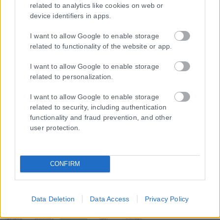
related to analytics like cookies on web or
Η εταιρεία με την επωνυμία “POLITICAL MEDIA GROUP A.E.” και κατ’
device identifiers in apps.
επέκταση η ιστοσελίδα που κατέχει αυτή “www.karfitsa.gr”
συμμορφώνονται με τη Σύσταση (ΕΕ) 2018/334 της Επιτροπής της
I want to allow Google to enable storage
1ης Μαρτίου 2018 σχετικά με τα μέτρα για την αποτελεσματική
related to functionality of the website or app.
αντιμετώπιση του παράνομου περιεχομένου στο διαδίκτυο (L 63).
I want to allow Google to enable storage
related to personalization.
I want to allow Google to enable storage
Μοναδικός αριθμός Μ.Η.Τ. 262048
related to security, including authentication
functionality and fraud prevention, and other
ΤΑ ΠΡΩΤΟΣΕΛΙΔΑ ΣΗΜΕΡΑ
user protection.
CONFIRM
Data Deletion
Data Access
Privacy Policy