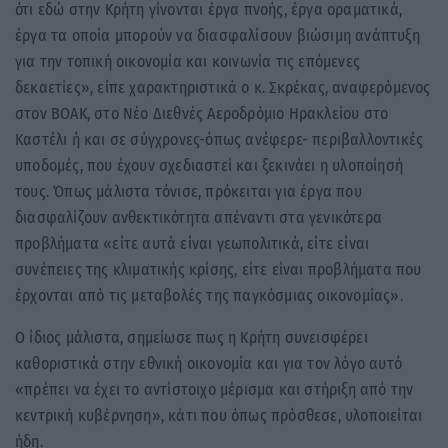
ότι εδώ στην Κρήτη γίνονται έργα πνοής, έργα οραματικά,
έργα τα οποία μπορούν να διασφαλίσουν βιώσιμη ανάπτυξη
για την τοπική οικονομία και κοινωνία τις επόμενες
δεκαετίες», είπε χαρακτηριστικά ο κ. Σκρέκας, αναφερόμενος
στον ΒΟΑΚ, στο Νέο Διεθνές Αεροδρόμιο Ηρακλείου στο
Καστέλι ή και σε σύγχρονες-όπως ανέφερε- περιβαλλοντικές
υποδομές, που έχουν σχεδιαστεί και ξεκινάει η υλοποίησή
τους. Όπως μάλιστα τόνισε, πρόκειται για έργα που
διασφαλίζουν ανθεκτικότητα απέναντι στα γενικότερα
προβλήματα «είτε αυτά είναι γεωπολιτικά, είτε είναι
συνέπειες της κλιματικής κρίσης, είτε είναι προβλήματα που
έρχονται από τις μεταβολές της παγκόσμιας οικονομίας».
Ο ίδιος μάλιστα, σημείωσε πως η Κρήτη συνεισφέρει
καθοριστικά στην εθνική οικονομία και για τον λόγο αυτό
«πρέπει να έχει το αντίστοιχο μέρισμα και στήριξη από την
κεντρική κυβέρνηση», κάτι που όπως πρόσθεσε, υλοποιείται
ήδη.