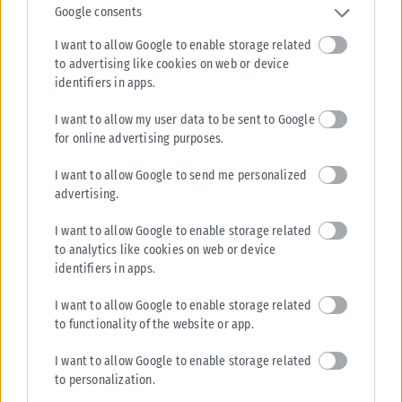
Google consents
ΠΟΛΙΤΙΚΉ
I want to allow Google to enable storage related
Στις 2 Σεπτεμβρίου η «πρεμιέρα» του οικονομικού
to advertising like cookies on web or device
προγράμματος της ΕΛ.Α.Σ. στη Θεσσαλονίκη – Παρών ο
identifiers in apps.
Τσίπρας
I want to allow my user data to be sent to Google
Το οικονομικό πρόγραμμα της ΕΛ.Α.Σ. θα παρουσιάσει ο πρόεδρος του
for online advertising purposes.
κόμματος, Αλέξης Τσίπρας, στις 2 Σεπτεμβρίου, σε εκδήλωση στη
Θεσσαλονίκη....
I want to allow Google to send me personalized
ΑΝΑΡΤΉΘΗΚΕ ΑΠΌ
KARFITSANEWS
08/08/2026
advertising.
I want to allow Google to enable storage related
to analytics like cookies on web or device
identifiers in apps.
I want to allow Google to enable storage related
to functionality of the website or app.
I want to allow Google to enable storage related
to personalization.