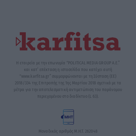
Η εταιρεία με την επωνυμία “POLITICAL MEDIA GROUP A.E.”
και κατ’ επέκταση η ιστοσελίδα που κατέχει αυτή
“www.karfitsa.gr” συμμορφώνονται με τη Σύσταση (ΕΕ)
2018/334 της Επιτροπής της 1ης Μαρτίου 2018 σχετικά με τα
μέτρα για την αποτελεσματική αντιμετώπιση του παράνομου
περιεχομένου στο διαδίκτυο (L 63).
Μοναδικός αριθμός Μ.Η.Τ. 262048