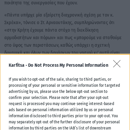
ποιότητα της συνεργασίας που έχουν.
«Πάντα υπήρχε μία εξαίρετη διαχρονική σχέση με τον κ.
Σκρέκα», τόνισε ο Στ. Αρναουτάκης, συμπληρώνοντας ότι
«στην Κρήτη έχουμε πάντα στόχο τη διεκδίκηση
αρμοδιοτήτων και πόρων» και πως «μπορούμε να σταθούμε
στο ύψος των περιστάσεων, καθώς υπάρχει η σχετική
δυναμική και όλων των δημάρχων του νησιού κι’ αυτό είναι
πραγματικά ένα ζηλευτό παράδειγμα για όλη την χώρα», το
Karfitsa -
Do Not Process My Personal Information
οποίο όπως εξήγησε «μας δίνει το δικαίωμα να διεκδικούμε
από την κεντρική εξουσία».
If you wish to opt-out of the sale, sharing to third parties, or
processing of your personal or sensitive information for targeted
Τον κ. Σκρέκα που συνεχίζει τις επαφές στο Ηράκλειο
advertising by us, please use the below opt-out section to
συνοδεύει ο γραμματέας Οργανωτικού της ΝΔ Στέλιος
confirm your selection. Please note that after your opt-out
Κονταδάκης, ο πρόεδρος της ΔΕΕΠ ΗΡΑΚΛΕΙΟΥ Κώστας
request is processed you may continue seeing interest-based
ads based on personal information utilized by us or personal
Γιαννουλάκης, οι βουλευτές της ΝΔ Λευτέρης Αυγενάκης,
information disclosed to third parties prior to your opt-out. You
Κώστας Κεφαλογιάννης και Μάξιμος Σενετάκης, αλλά και
may separately opt-out of the further disclosure of your personal
στελέχη της Νομαρχιακής Επιτροπής της ΝΔ.
information by third parties on the IAB’s list of downstream