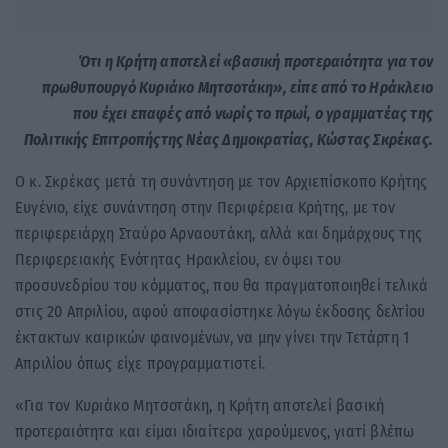
Ότι η Κρήτη αποτελεί «βασική προτεραιότητα για τον
πρωθυπουργό Κυριάκο Μητσοτάκη», είπε από το Ηράκλειο
που έχει επαφές από νωρίς το πρωί, ο γραμματέας της
Πολιτικής Επιτροπήςτης Νέας Δημοκρατίας, Κώστας Σκρέκας.
Ο κ. Σκρέκας μετά τη συνάντηση με τον Αρχιεπίσκοπο Κρήτης
Ευγένιο, είχε συνάντηση στην Περιφέρεια Κρήτης, με τον
περιφερειάρχη Σταύρο Αρναουτάκη, αλλά και δημάρχους της
Περιφερειακής Ενότητας Ηρακλείου, εν όψει του
προσυνεδρίου του κόμματος, που θα πραγματοποιηθεί τελικά
στις 20 Απριλίου, αφού αποφασίστηκε λόγω έκδοσης δελτίου
έκτακτων καιρικών φαινομένων, να μην γίνει την Τετάρτη 1
Απριλίου όπως είχε προγραμματιστεί.
«Για τον Κυριάκο Μητσοτάκη, η Κρήτη αποτελεί βασική
προτεραιότητα και είμαι ιδιαίτερα χαρούμενος, γιατί βλέπω