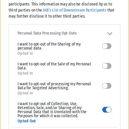
participants. This information may also be disclosed by us to
Tags:
ΚΥΡΙΑΚΟΣ ΜΗΤΣΟΤΑΚΗΣ
Κώστας Σκρέκας
third parties on the
IAB’s List of Downstream Participants
that
may further disclose it to other third parties.
Please note that this website/app uses one or more Google
services and may gather and store information including but not
Personal Data Processing Opt Outs
limited to your visit or usage behaviour. You may click to grant or
I want to opt-out of the Sharing of my
deny consent to Google and its third-party tags to use your data
Σχετικά Άρθρα
personal data.
for below specified purposes in below Google consent section.
Opted In
I want to opt-out of the Sale of my Personal
Data.
Opted In
I want to opt-out of processing my Personal
Data for Targeted Advertising.
Opted In
I want to opt-out of Collection, Use,
Retention, Sale, and/or Sharing of my
Personal Data that Is Unrelated with the
Purposes for which it was collected.
Opted Out