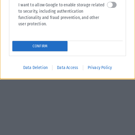
I want to allow Google to enable storage related
to security, including authentication
functionality and fraud prevention, and other
ΟΙΚΟΝΟΜΊΑ
user protection.
Μαύρη Θάλασσα: Η εμπορική ναυτιλία στο επίκεντρο του
ακήρυχτου πολέμου
CONFIRM
Στην πιο επικίνδυνη θαλάσσια ζώνη για την παγκόσμια εμπορική
ναυτιλία, έχει μετατραπεί πλέον η Μαύρη Θάλασσα, καθώς πλοία,
πληρώματα, λιμάνια...
Data Deletion
Data Access
Privacy Policy
ΑΝΑΡΤΉΘΗΚΕ ΑΠΌ
KARFITSANEWS
08/08/2026