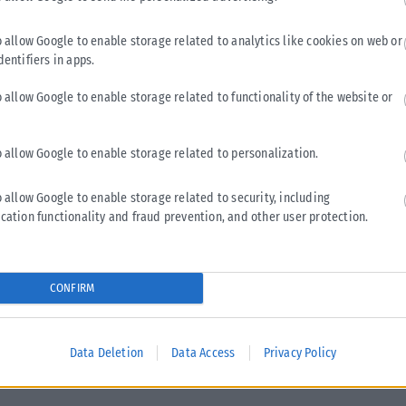
o allow Google to enable storage related to analytics like cookies on web or
dentifiers in apps.
o allow Google to enable storage related to functionality of the website or
o allow Google to enable storage related to personalization.
ΠΟΛΙΤΙΣΜΌΣ
o allow Google to enable storage related to security, including
Οι υποψήφιοι για το Παγκόσμιο Σάουντρακ της
cation functionality and fraud prevention, and other user protection.
Χρονιάς
Οι Τζόνι Γκρίνγουντ, Αλεξάντρ Ντεσπλά και Χίλντουρ
Γκουντναντότιρ διεκδικούν το βραβείο Συνθέτης της Χρονιάς
CONFIRM
στα 26α Παγκόσμια Βραβεία Σάουντρακ Κινηματογράφου....
ΑΝΑΡΤΉΘΗΚΕ ΑΠΌ
KARFITSANEWS
06/08/2026
Data Deletion
Data Access
Privacy Policy