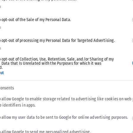
τη διεύθυνση
www.tsso.gr
.
n
κής έκθεσης
«Στη Σπηλιά: Ιστορίες από το Σκοτάδι στο Φως»
,
o opt-out of the Sale of my Personal Data.
σσαλονίκης
και την
Εφορεία Παλαιοανθρωπολογίας-
n
o opt-out of processing my Personal Data for Targeted Advertising.
αδικτυακά μέσω των καναλιών των δύο οργανισμών.
n
o opt-out of Collection, Use, Retention, Sale, and/or Sharing of my
 Data that Is Unrelated with the Purposes for which it was
d.
ut
Tweet
Send
consents
o allow Google to enable storage related to advertising like cookies on web
e identifiers in apps.
o allow my user data to be sent to Google for online advertising purposes.
o allow Google to send me personalized advertising.