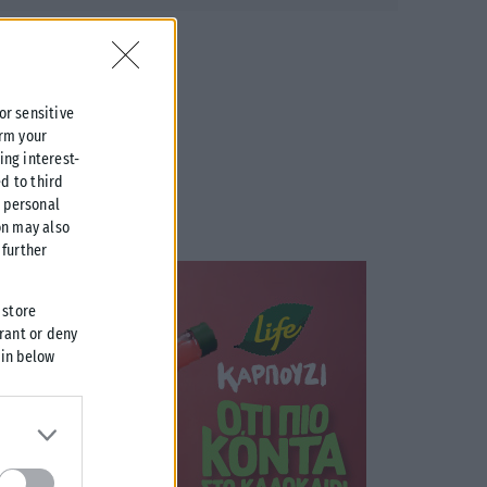
 or sensitive
irm your
ing interest-
d to third
r personal
on may also
further
 store
grant or deny
 in below