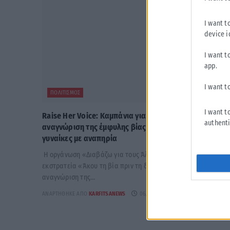
I want t
device i
I want t
app.
I want t
ΠΟΛΙΤΙΣΜΌΣ
I want t
Raise Her Voice: Καμπάνια για την έγκαιρη
authenti
αναγνώριση της έμφυλης βίας με έμφαση στις
γυναίκες με αναπηρία
Η οργάνωση «Διαβάζω για τους Άλλους» ξεκίνησε την
εκστρατεία «Άκου τη βία πριν τη δεις» για την έγκαιρη
αναγνώριση της...
ΑΝΑΡΤΉΘΗΚΕ ΑΠΌ
KARFITSANEWS
06/08/2026