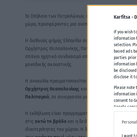
Το Σπήλαιο των Πετραλώνων, ηλικίας δύο εκατομμυρί
Karfitsa -
D
χώρο, προσφέροντας μια ανεπανάληπτη ακουστική εμπ
If you wish t
information 
Η διεθνούς φήμης Ελληνίδα σοπράνο Αφροδίτη Πατουλ
selection. P
Ορχήστρας Θεσσαλονίκης, Πανάγιω Καραμούζη, θα ερ
based ads ba
σπάνιο ηχητικό συνδυασμό από βιμπράφωνο, φωνή, νι
parties prior
μοναδικής ακουστικής.
information 
be disclosed
disclose it t
Η συναυλία πραγματοποιείται στο πλαίσιο του
Φεστιβ
Please note 
Ορχήστρας Θεσσαλονίκης
και του
Αρχαιολογικού Μο
information i
Πολιτισμού
, σε συνεργασία με την
Εφορεία Παλαιοαν
consent to G
Google conse
Η εκδήλωση είναι προγραμματισμένη για τη
Δευτέρα 2
στις
οκτώ το βράδυ
και η δεύτερη στις
εννέα και τέτ
Personal
ιδιαιτερότητας του χώρου. Η διάθεση των περιορισμέν
I want t