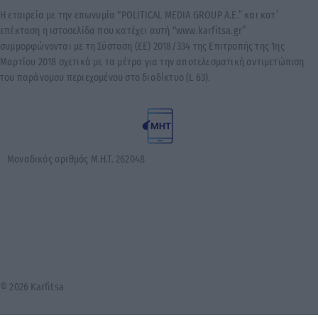
Η εταιρεία με την επωνυμία “POLITICAL MEDIA GROUP A.E.” και κατ’
επέκταση η ιστοσελίδα που κατέχει αυτή “www.karfitsa.gr”
συμμορφώνονται με τη Σύσταση (ΕΕ) 2018/334 της Επιτροπής της 1ης
Μαρτίου 2018 σχετικά με τα μέτρα για την αποτελεσματική αντιμετώπιση
του παράνομου περιεχομένου στο διαδίκτυο (L 63).
Μοναδικός αριθμός Μ.Η.Τ. 262048
© 2026 Karfitsa