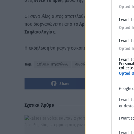
στις
εννέα το πρωί
, μέσω της ιστοσελίδας της ΚΟΘ σ
Opted I
Οι συναυλίες αυτές αποτελούν προπομπό της περιοδι
I want t
που διοργανώνεται από το
Αρχαιολογικό Μουσείο Θε
Opted I
Σπηλαιολογίας
.
I want t
Η εκδήλωση θα μαγνητοσκοπηθεί και θα μεταδοθεί δι
Opted I
I want t
Personal
Tags:
Σπήλαιο Πετραλώνων
συναυλία
Χαλκιδική
collecte
Opted O
Share
Google 
I want t
Σχετικά Άρθρα
or devic
I want t
I want t