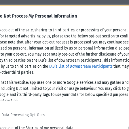
ων ετών, μετατρέπεται για πρώτη φορά σε έναν συναυλιακό
o Not Process My Personal Information
ειρία σε περιορισμένο αριθμό θεατών.
o opt-out of the sale, sharing to third parties, or processing of your personal
for targeted advertising by us, please use the below opt-out section to conf
ίδου και η διακεκριμένη μουσικός κρουστών της Κρατικής
lease note that after your opt-out request is processed you may continue see
μηνεύσουν διασκευές κλασικών έργων, δημιουργώντας έναν
sed on personal information utilized by us or personal information disclose
κελάρπα και άλλα όργανα, μέσα σε ένα φυσικό περιβάλλον
 to your opt-out. You may separately opt-out of the further disclosure of you
by third parties on the IAB’s list of downstream participants. This informati
 by us to third parties on the
IAB’s List of Downstream Participants
that may 
o other third parties.
άλ Μουσικής Δωματίου
, μια σύμπραξη της
Κρατικής
that this website/app uses one or more Google services and may gather and
υσείου Θεσσαλονίκης
, με την υποστήριξη του
Υπουργείου
ncluding but not limited to your visit or usage behaviour. You may click to 
θρωπολογίας-Σπηλαιολογίας
.
oogle and its third-party tags to use your data for below specified purposes
nt section.
8 Απριλίου
και θα περιλαμβάνει δύο παραστάσεις, η πρώτη
αρτο
, με το κοινό να παρακολουθεί όρθιο λόγω της
 Data Processing Opt Outs
ων εισιτηρίων θα ξεκινήσει την
Παρασκευή 28 Μαρτίου
,
o opt-out of the Sharing of my personal data.