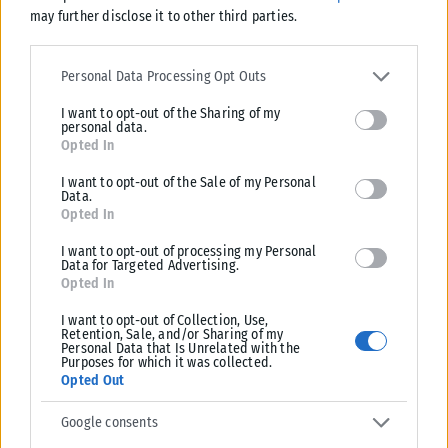
ΠΟΛΙΤΙΣΜΌΣ
may further disclose it to other third parties.
Please note that this website/app uses one or more Google
Raise Her Voice: Καμπάνια για την έγκαιρη αναγνώριση της
services and may gather and store information including but not
έμφυλης βίας με έμφαση στις γυναίκες με αναπηρία
Personal Data Processing Opt Outs
limited to your visit or usage behaviour. You may click to grant or
Η οργάνωση «Διαβάζω για τους Άλλους» ξεκίνησε την εκστρατεία
I want to opt-out of the Sharing of my
deny consent to Google and its third-party tags to use your data
«Άκου τη βία πριν τη δεις» για την έγκαιρη αναγνώριση της...
personal data.
for below specified purposes in below Google consent section.
Opted In
ΑΝΑΡΤΉΘΗΚΕ ΑΠΌ
KARFITSANEWS
06/08/2026
I want to opt-out of the Sale of my Personal
Data.
Opted In
I want to opt-out of processing my Personal
Data for Targeted Advertising.
Opted In
I want to opt-out of Collection, Use,
Retention, Sale, and/or Sharing of my
Personal Data that Is Unrelated with the
Purposes for which it was collected.
Opted Out
Google consents