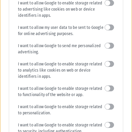
I want to allow Google to enable storage related
ΠΟΛΙΤΙΣΜΌΣ
to advertising like cookies on web or device
identifiers in apps.
Οι υποψήφιοι για το Παγκόσμιο Σάουντρακ της Χρονιάς
Οι Τζόνι Γκρίνγουντ, Αλεξάντρ Ντεσπλά και Χίλντουρ Γκουντναντότιρ
I want to allow my user data to be sent to Google
διεκδικούν το βραβείο Συνθέτης της Χρονιάς στα 26α Παγκόσμια
for online advertising purposes.
Βραβεία Σάουντρακ Κινηματογράφου....
I want to allow Google to send me personalized
ΑΝΑΡΤΉΘΗΚΕ ΑΠΌ
KARFITSANEWS
06/08/2026
advertising.
I want to allow Google to enable storage related
to analytics like cookies on web or device
identifiers in apps.
I want to allow Google to enable storage related
to functionality of the website or app.
I want to allow Google to enable storage related
to personalization.
I want to allow Google to enable storage related
to security, including authentication