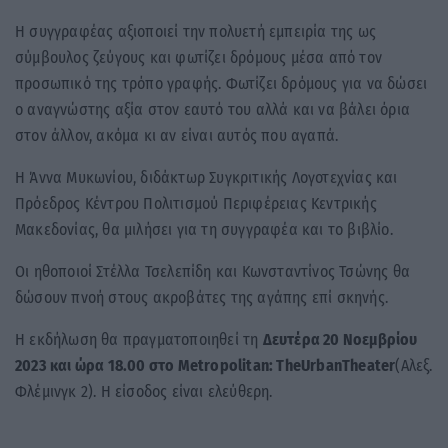
Η συγγραφέας αξιοποιεί την πολυετή εμπειρία της ως
σύμβουλος ζεύγους και φωτίζει δρόμους μέσα από τον
προσωπικό της τρόπο γραφής. Φωτίζει δρόμους για να δώσει
ο αναγνώστης αξία στον εαυτό του αλλά και να βάλει όρια
στον άλλον, ακόμα κι αν είναι αυτός που αγαπά.
Η Άννα Μυκωνίου, διδάκτωρ Συγκριτικής Λογοτεχνίας και
Πρόεδρος Κέντρου Πολιτισμού Περιφέρειας Κεντρικής
Μακεδονίας, θα μιλήσει για τη συγγραφέα και το βιβλίο.
Οι ηθοποιοί Στέλλα Τσελεπίδη και Κωνσταντίνος Τσώνης θα
δώσουν πνοή στους ακροβάτες της αγάπης επί σκηνής.
Η εκδήλωση θα πραγματοποιηθεί τη
Δευτέρα 20 Νοεμβρίου
2023 και ώρα 18.00 στο
Metropolitan
:
The
Urban
Theater
(Αλεξ.
Φλέμινγκ 2). Η είσοδος είναι ελεύθερη.