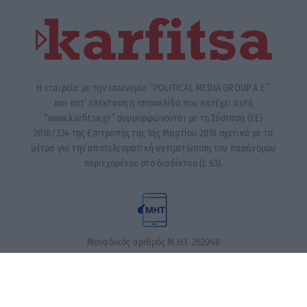
Η εταιρεία με την επωνυμία “POLITICAL MEDIA GROUP A.E.”
και κατ’ επέκταση η ιστοσελίδα που κατέχει αυτή
“www.karfitsa.gr” συμμορφώνονται με τη Σύσταση (ΕΕ)
2018/334 της Επιτροπής της 1ης Μαρτίου 2018 σχετικά με τα
μέτρα για την αποτελεσματική αντιμετώπιση του παράνομου
περιεχομένου στο διαδίκτυο (L 63).
Μοναδικός αριθμός Μ.Η.Τ. 262048
ΤΑ ΠΡΩΤΟΣΕΛΙΔΑ ΣΗΜΕΡΑ