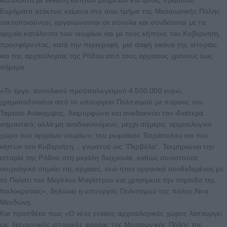
κατάλοιπα με έκθεση κινητών μνημείων και ζώνες πράσινου.
Ευρήματα ατάκτως κείμενα στο άνω τμήμα της Μεσαιωνικής Πόλης
τακτοποιούνται, οργανώνονται σε σύνολα και συνδέονται με τα
αρχαία κατάλοιπα των νεωρίων και με τους κήπους του Κυβερνήτη,
προσφέροντας, κατά την περιγραφή, μια σαφή εικόνα της ιστορίας
και της αρχαιολογίας της Ρόδου από τους αρχαίους χρόνους έως
σήμερα.
«Το έργο, συνολικού προϋπολογισμού 4.500.000 ευρώ,
χρηματοδοτείται από το υπουργείο Πολιτισμού με πόρους του
Ταμείου Ανάκαμψης, διαμορφώνει και αναδεικνύει τον ιδιαίτερα
σημαντικό, αλλά μη αναδεικνυόμενο, μέχρι σήμερα, αρχαιολογικό
χώρο των αρχαίων νεωρίων, του ρωμαϊκού Τετράπυλου και των
κήπων του Κυβερνήτη. , γνωστού ως “Περβόλα”. Τεκμηριώνει την
ιστορία της Ρόδου στη μεγάλη διαχρονία, καθώς συνιστούσε
νευραλγικό σημείο της αρχαίας, ενώ ήταν οργανικά συνδεδεμένος με
το Παλάτι του Μεγάλου Μαγίστρου και χρησίμευε την περίοδο της
Ιταλοκρατίας», δηλώνει η υπουργός Πολιτισμού της πόλης Λίνα
Μενδώνη.
Και προσθέτει πως «Ο νέος ενιαίος αρχαιολογικός χώρος λειτουργεί
ως διαχρονικός ιστορικός φορέας της Μεσαιωνικής Πόλης της