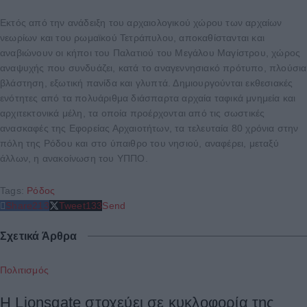
Εκτός από την ανάδειξη του αρχαιολογικού χώρου των αρχαίων
νεωρίων και του ρωμαϊκού Τετράπυλου, αποκαθίστανται και
αναβιώνουν οι κήποι του Παλατιού του Μεγάλου Μαγίστρου, χώρος
αναψυχής που συνδυάζει, κατά το αναγεννησιακό πρότυπο, πλούσια
βλάστηση, εξωτική πανίδα και γλυπτά. Δημιουργούνται εκθεσιακές
ενότητες από τα πολυάριθμα διάσπαρτα αρχαία ταφικά μνημεία και
αρχιτεκτονικά μέλη, τα οποία προέρχονται από τις σωστικές
ανασκαφές της Εφορείας Αρχαιοτήτων, τα τελευταία 80 χρόνια στην
πόλη της Ρόδου και στο ύπαιθρο του νησιού, αναφέρει, μεταξύ
άλλων, η ανακοίνωση του ΥΠΠΟ.
Tags:
Ρόδος
Share
213
Tweet
133
Send
Σχετικά Άρθρα
Πολιτισμός
Η Lionsgate στοχεύει σε κυκλοφορία της