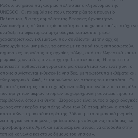
Ρόδου, μνημείου παγκόσμιας πολιτιστικής κληρονομιάς της
UNESCO. Οι παρεμβάσεις που υποστηρίζει το υπουργείο
Πολιτισμού, δια της αρμοδιότητας Εφορείας Αρχαιοτήτων
Δωδεκανήσου, σέβεται τις ιδιαιτερότητες του χώρου και έχει στόχο να
αναδείξει τα υφιστάμενα αρχαιολογικά κατάλοιπα, μέσω
χαρακτηριστικών εκθεμάτων, που συνδέονται με την αρχική
λειτουργία των μνημείων, τα οποία με τη σειρά τους εκπροσωπούν.
σημαντικές περιόδους της αρχαίας πόλης, από τα ελληνιστικά και τα
ρωμαϊκά χρόνια έως την εποχή της Ιπποτοκρατίας. Η πορεία του
επισκέπτη αρθρώνεται γύρω από μία σειρά θεματικών ενοτήτων, οι
οποίες συνίστανται εκθεσιακές νησίδες, με πρωτότυπα εκθέματα και
πληροφοριακό υλικό, λειτουργώντας ως στάσεις του περιπάτου. Οι
θεματικές ενότητες και τα σχετιζόμενα εκθέματα ενδύονται στον ρόλο
των αφηγητών μικρών ιστοριών με χωροχρονική συνάφεια προς το
περιβάλλον, όπου εκτίθενται. Στόχος μας είναι αυτός ο αρχαιολογικός
χώρος στην καρδιά της πόλης -άνω των 20 στρεμμάτων- ο οποίος
αποτυπώνει τη μακρά ιστορία της Ρόδου, με τα σημαντικά μνημεία,
λειτουργικά ενοποιημένα, εφοδιασμένα με σύγχρονες υποδομές, και
προσβάσιμο από ΑμεΑ και εμποδιζόμενα άτομα, να αποδοθεί στην
τοπική κοινωνία και στους δήμους του νησιού».