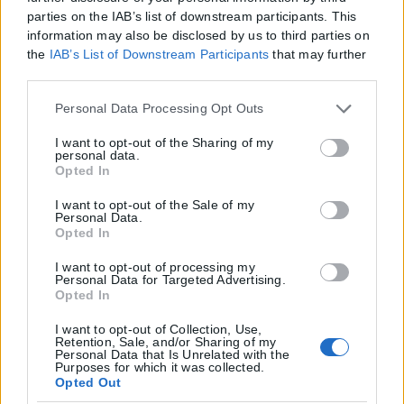
parties on the IAB’s list of downstream participants. This
information may also be disclosed by us to third parties on
the
IAB’s List of Downstream Participants
that may further
disclose it to other third parties.
Please note that this website/app uses one or more Google
Personal Data Processing Opt Outs
services and may gather and store information including
but not limited to your visit or usage behaviour. You may
I want to opt-out of the Sharing of my
personal data.
click to grant or deny consent to Google and its third-party
Opted In
tags to use your data for below specified purposes in below
Google consent section.
I want to opt-out of the Sale of my
Personal Data.
Opted In
I want to opt-out of processing my
Personal Data for Targeted Advertising.
Opted In
I want to opt-out of Collection, Use,
Retention, Sale, and/or Sharing of my
Personal Data that Is Unrelated with the
Purposes for which it was collected.
Opted Out