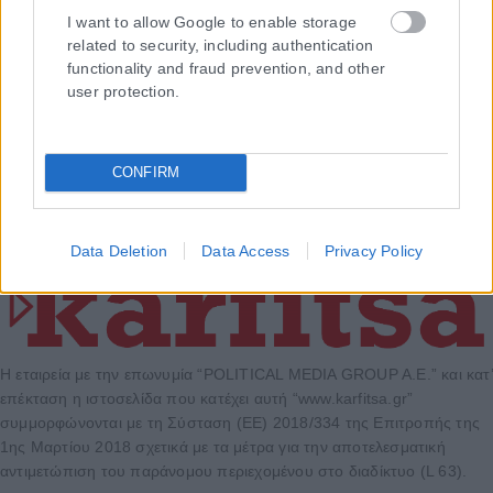
I want to allow Google to enable storage
related to security, including authentication
functionality and fraud prevention, and other
user protection.
CONFIRM
Data Deletion
Data Access
Privacy Policy
Η εταιρεία με την επωνυμία “POLITICAL MEDIA GROUP A.E.” και κατ’
επέκταση η ιστοσελίδα που κατέχει αυτή “www.karfitsa.gr”
συμμορφώνονται με τη Σύσταση (ΕΕ) 2018/334 της Επιτροπής της
1ης Μαρτίου 2018 σχετικά με τα μέτρα για την αποτελεσματική
αντιμετώπιση του παράνομου περιεχομένου στο διαδίκτυο (L 63).