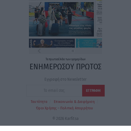
Τα
πρωτοσέλιδα
των
εφημερίδων
ΕΝΗΜΕΡΩΣΟΥ ΠΡΩΤΟΣ
Εγγραφή στο Newsletter
Ταυτότητα
Επικοινωνία & Διαφήμιση
Όροι Χρήσης – Πολιτική Απορρήτου
© 2026 Karfitsa