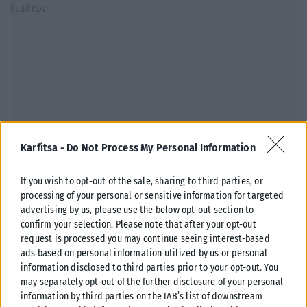
Karfitsa -
Do Not Process My Personal Information
ΕΛΛΆΔΑ
If you wish to opt-out of the sale, sharing to third parties, or
processing of your personal or sensitive information for targeted
Κωνσταντίνος Κυρανάκης: Νέο σχέδιο για πιο προσβάσιμες
advertising by us, please use the below opt-out section to
μετακινήσεις σε Μετρό, λεωφορεία και τρένα
confirm your selection. Please note that after your opt-out
request is processed you may continue seeing interest-based
Ένα ευρύ σχέδιο παρεμβάσεων με στόχο τη βελτίωση της
ads based on personal information utilized by us or personal
προσβασιμότητας στα Μέσα Μαζικής Μεταφοράς παρουσίασε ο
information disclosed to third parties prior to your opt-out. You
αναπληρωτής υπουργός Υποδομών και...
may separately opt-out of the further disclosure of your personal
ΑΝΑΡΤΉΘΗΚΕ ΑΠΌ
ΔΉΜΗΤΡΑ ΚΑΤΡΑΜΆΔΟΥ
04/05/2026
information by third parties on the IAB’s list of downstream