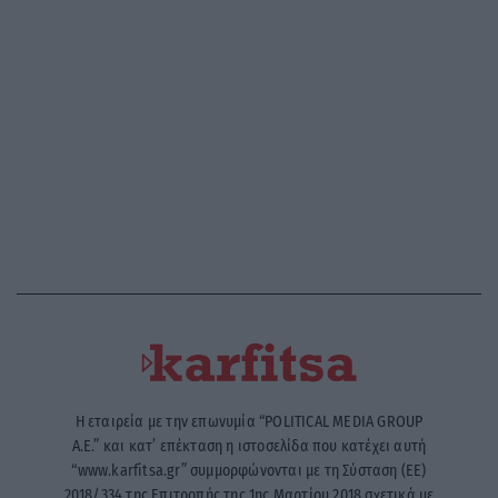
Η εταιρεία με την επωνυμία “POLITICAL MEDIA GROUP
A.E.” και κατ’ επέκταση η ιστοσελίδα που κατέχει αυτή
“www.karfitsa.gr” συμμορφώνονται με τη Σύσταση (ΕΕ)
2018/334 της Επιτροπής της 1ης Μαρτίου 2018 σχετικά με