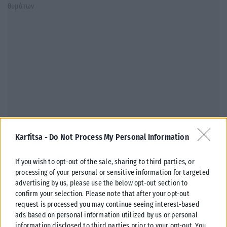
ΕΛΛΆΔΑ
Karfitsa -
Do Not Process My Personal Information
Κωνσταντίνος Κυρανάκης: Νέο σχέδιο για πιο προσβάσιμες
If you wish to opt-out of the sale, sharing to third parties, or
μετακινήσεις σε Μετρό, λεωφορεία και τρένα
processing of your personal or sensitive information for targeted
Ένα ευρύ σχέδιο παρεμβάσεων με στόχο τη βελτίωση της
advertising by us, please use the below opt-out section to
προσβασιμότητας στα Μέσα Μαζικής Μεταφοράς παρουσίασε ο
confirm your selection. Please note that after your opt-out
αναπληρωτής υπουργός Υποδομών και...
request is processed you may continue seeing interest-based
ads based on personal information utilized by us or personal
ΑΝΑΡΤΉΘΗΚΕ ΑΠΌ
ΔΉΜΗΤΡΑ ΚΑΤΡΑΜΆΔΟΥ
04/05/2026
information disclosed to third parties prior to your opt-out. You