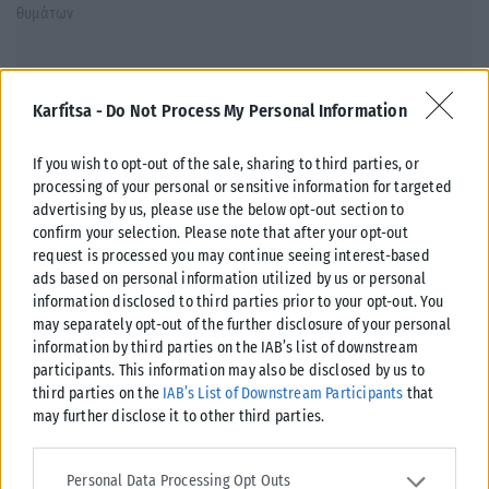
Karfitsa -
Do Not Process My Personal Information
If you wish to opt-out of the sale, sharing to third parties, or
processing of your personal or sensitive information for targeted
advertising by us, please use the below opt-out section to
confirm your selection. Please note that after your opt-out
request is processed you may continue seeing interest-based
ads based on personal information utilized by us or personal
ΕΛΛΆΔΑ
information disclosed to third parties prior to your opt-out. You
may separately opt-out of the further disclosure of your personal
Κωνσταντίνος Κυρανάκης: Νέο σχέδιο για πιο προσβάσιμες
information by third parties on the IAB’s list of downstream
μετακινήσεις σε Μετρό, λεωφορεία και τρένα
participants. This information may also be disclosed by us to
Ένα ευρύ σχέδιο παρεμβάσεων με στόχο τη βελτίωση της
third parties on the
IAB’s List of Downstream Participants
that
προσβασιμότητας στα Μέσα Μαζικής Μεταφοράς παρουσίασε ο
may further disclose it to other third parties.
αναπληρωτής υπουργός Υποδομών και...
Please note that this website/app uses one or more Google
ΑΝΑΡΤΉΘΗΚΕ ΑΠΌ
ΔΉΜΗΤΡΑ ΚΑΤΡΑΜΆΔΟΥ
04/05/2026
services and may gather and store information including but not
Personal Data Processing Opt Outs