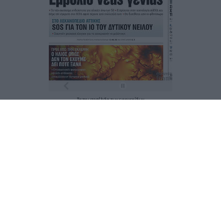
Τα
πρωτοσέλιδα
των
εφημερίδων
ΕΝΗΜΕΡΩΣΟΥ ΠΡΩΤΟΣ
Εγγραφή στο Newsletter
Ταυτότητα
Επικοινωνία & Διαφήμιση
Όροι Χρήσης – Πολιτική Απορρήτου
© 2026 Karfitsa