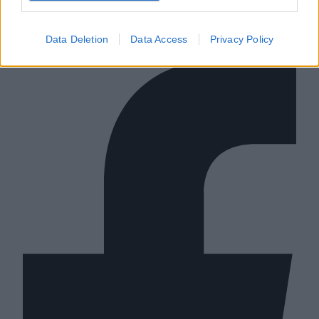
Επικοινωνία & Διαφήμιση
Όροι Χρήσης – Πολιτική Απορρήτου
© 2026 Karfitsa
Data Deletion
Data Access
Privacy Policy