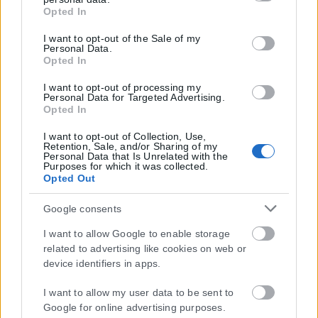
click to grant or deny consent to Google and its third-party
Opted In
tags to use your data for below specified purposes in below
Η εταιρεία με την επωνυμία “POLITICAL MEDIA GROUP A.E.” και κατ’
Google consent section.
I want to opt-out of the Sale of my
επέκταση η ιστοσελίδα που κατέχει αυτή “www.karfitsa.gr”
Personal Data.
Opted In
συμμορφώνονται με τη Σύσταση (ΕΕ) 2018/334 της Επιτροπής της
1ης Μαρτίου 2018 σχετικά με τα μέτρα για την αποτελεσματική
I want to opt-out of processing my
αντιμετώπιση του παράνομου περιεχομένου στο διαδίκτυο (L 63).
Personal Data for Targeted Advertising.
Opted In
I want to opt-out of Collection, Use,
Retention, Sale, and/or Sharing of my
Personal Data that Is Unrelated with the
Μοναδικός αριθμός Μ.Η.Τ. 262048
Purposes for which it was collected.
Opted Out
ΤΑ ΠΡΩΤΟΣΕΛΙΔΑ ΣΗΜΕΡΑ
Google consents
I want to allow Google to enable storage
related to advertising like cookies on web or
device identifiers in apps.
I want to allow my user data to be sent to
Google for online advertising purposes.