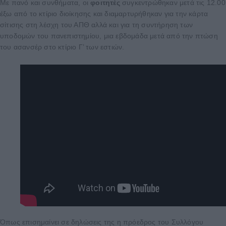
Με πανό και συνθήματα, οι
φοιτητές
συγκεντρώθηκαν μετά τις 12.00
έξω από το κτίριο διοίκησης και διαμαρτυρήθηκαν για την κάρτα
σίτισης στη λέσχη του ΑΠΘ αλλά και για τη συντήρηση των
υποδομών του πανεπιστημίου, μια εβδομάδα μετά από την πτώση
του ασανσέρ στο κτίριο Γ’ των εστιών.
Όπως επισημαίνει σε δηλώσεις της η πρόεδρος του Συλλόγου