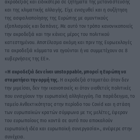
ακροδεξιάς και ειδικότερα σε ζητήματα της μετανάστευσης
και της κλιματικής αλλαγής. Είχε ενισχυθεί και η συζήτηση
της ασφαλιοποίησης της Ευρώπης με αμυντικούς
εξοπλισμούς και δαπάνες. Με αυτό τον τρόπο κανονικοποιείς
την ακροδεξιά και την κάνεις μέρος του πολιτικού
κατεστημένου. Αποτέλεσμα ακόμη και πριν της Ευρωεκλογές
τα ακροδεξιά κόμματα να ηγούνται ή να συμμετέχουν σε 8
κυβερνήσεις της ΕΕ».
«
Η ακροδεξιά δεν είναι unstoppable, μπορεί η Ευρώπη να
σταματήσει την ορμή της.
Η ακροδεξιά σταματάει όταν δεν
την μιμείσαι, δεν την ικανοποιείς κι όταν υιοθετείς πολιτικές
που ενισχύουν την ευρωπαϊκή αλληλεγγύη. Για παράδειγμα, το
ταμείο Ανθεκτικότητας στην περίοδο του Covid και η στάση
των ευρωπαϊκών κρατών σύμφωνα με τις μελέτες, έφεραν
του ευρωπαίους πιο κοντά σε αυτό που αποκαλούν
ευρωπαϊκή ιδέα και ευρωπαϊκή συνεργασία»., ανέφερε στην
συνέχεια.