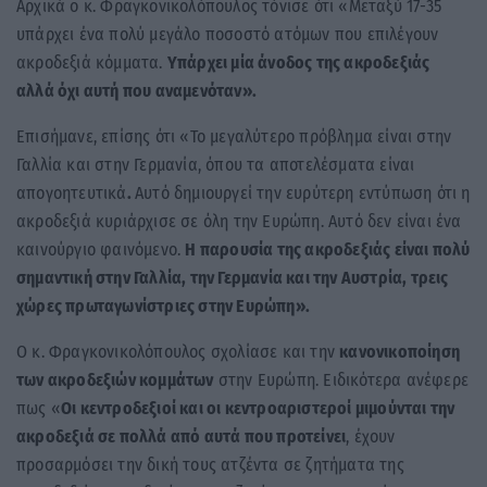
Αρχικά ο κ. Φραγκονικολόπουλος τόνισε ότι «Μεταξύ 17-35
υπάρχει ένα πολύ μεγάλο ποσοστό ατόμων που επιλέγουν
ακροδεξιά κόμματα.
Υπάρχει μία άνοδος της ακροδεξιάς
αλλά όχι αυτή που αναμενόταν».
Επισήμανε, επίσης ότι «Το μεγαλύτερο πρόβλημα είναι στην
Γαλλία και στην Γερμανία, όπου τα αποτελέσματα είναι
απογοητευτικά
.
Αυτό δημιουργεί την ευρύτερη εντύπωση ότι η
ακροδεξιά κυριάρχισε σε όλη την Ευρώπη. Αυτό δεν είναι ένα
καινούργιο φαινόμενο.
Η παρουσία της ακροδεξιάς είναι πολύ
σημαντική στην Γαλλία, την Γερμανία και την Αυστρία, τρεις
χώρες πρωταγωνίστριες στην Ευρώπη».
Ο κ. Φραγκονικολόπουλος σχολίασε και την
κανονικοποίηση
των ακροδεξιών κομμάτων
στην Ευρώπη. Ειδικότερα ανέφερε
πως «
Οι κεντροδεξιοί και οι κεντροαριστεροί μιμούνται την
ακροδεξιά σε πολλά από αυτά που προτείνει
, έχουν
προσαρμόσει την δική τους ατζέντα σε ζητήματα της