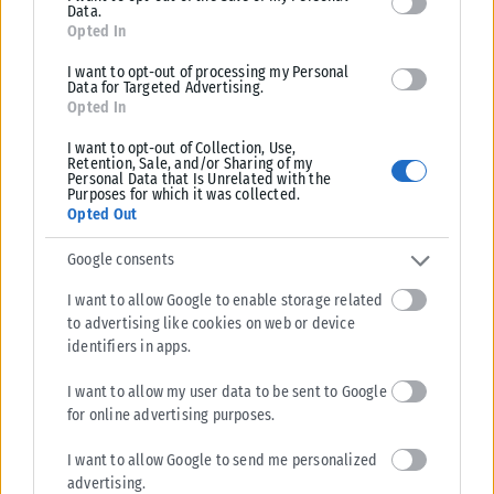
Data.
Λατινοπούλου είπε ότι
«
είμαστε πολύ κοντά να είμαστε με
Opted In
τους Ευρωπαίους συντηρητικούς, κοντά με την Μελόνι αλλά
I want to opt-out of processing my Personal
δεν έχει οριστικοποιηθεί ακόμα».
Data for Targeted Advertising.
Opted In
Σύμφωνα με τα δεδομένα πριν τις ευρωεκλογές,
το κόμμα
I want to opt-out of Collection, Use,
«Νίκη»
έχει τονίσει δια μέσω των υποψήφιων
Retention, Sale, and/or Sharing of my
Personal Data that Is Unrelated with the
ευρωβουλευτών και ευρωβουλευτριών του ότι
δεν θα ενταχθεί
Purposes for which it was collected.
σε κάποια Ευρωομάδα, αλλά αντίθετα θα επιλέξει αυτόνομη
Opted Out
πορεία, ώστε να μπορεί να αποφασίζει με μόνο γνώμονα το
Google consents
συμφέρον της Ελλάδα
.
I want to allow Google to enable storage related
Tags:
Ευρωεκλογές
to advertising like cookies on web or device
identifiers in apps.
I want to allow my user data to be sent to Google
for online advertising purposes.
Σχετικά Άρθρα
I want to allow Google to send me personalized
advertising.