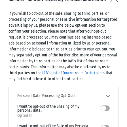
εκπροσωπηθεί από το πρώην μοντέλο και γυμναστή Νίκο
Αναδιώτη. Πέρυσι, ο Αναδιώτης δήλωσε ότι είναι κατά της
If you wish to opt-out of the sale, sharing to third parties, or
νομοθεσίας της Νέας Δημοκρατίας για τη νομιμοποίηση του
processing of your personal or sensitive information for targeted
γάμου μεταξύ ομοφυλοφίλων και δήλωσε ότι η ομοφυλοφιλία
advertising by us, please use the below opt-out section to
είναι αμαρτία».
confirm your selection. Please note that after your opt-out
request is processed you may continue seeing interest-based
Ταυτόχρονα, η Αφροδίτη Λατινοπούλου διευκρίνισε σε
ads based on personal information utilized by us or personal
information disclosed to third parties prior to your opt-out. You
ζωντανή τηλεοπτική εκπομπή ότι η «Φωνή Λογικής» θαυμάζει
may separately opt-out of the further disclosure of your personal
τόσο τη Μαρί Λεπέν όσο και τη Τζόρτζια Μελόνι γιατί δίνουν
information by third parties on the IAB’s list of downstream
προτεραιότητα στο λαό τους έναντι των άλλων χωρών και
participants. This information may also be disclosed by us to
τόνισε ότι
«Η Μελόνι και η Λεπέν δεν είναι Ακροδεξιά»
.
third parties on the
IAB’s List of Downstream Participants
that
may further disclose it to other third parties.
Παράλληλα, τόνισε ότι οι δύο αυτές πολιτικοί έχουν τον ίδιο
Please note that this website/app uses one or more Google
αξιακό κώδικα καθώς
είναι πατριώτισσες, τάσσονται κατά
services and may gather and store information including but not
Personal Data Processing Opt Outs
της ισλαμοποίησης, της λαθρομετανάστευσης και υπέρ της
limited to your visit or usage behaviour. You may click to grant or
πυρηνικής και της παραδοσιακής οικογένειας
. Η ίδια ανέφερε
I want to opt-out of the Sharing of my
deny consent to Google and its third-party tags to use your data
personal data.
for below specified purposes in below Google consent section.
ότι
δεν υπάρχει ακροδεξιά σήμερα
στην Ελλάδα.
Opted In
Ερωτηθείσα μάλιστα
σε ποια ευρωομάδα
θα ενταχθεί η κυρία
I want to opt-out of the Sale of my Personal