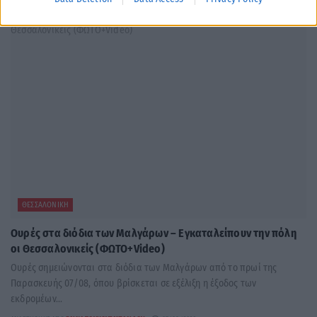
ΘΕΣΣΑΛΟΝΊΚΗ
Ουρές στα διόδια των Μαλγάρων – Εγκαταλείπουν την πόλη
οι Θεσσαλονικείς (ΦΩΤΟ+Video)
Ουρές σημειώνονται στα διόδια των Μαλγάρων από το πρωί της
Παρασκευής 07/08, όπου βρίσκεται σε εξέλιξη η έξοδος των
εκδρομέων...