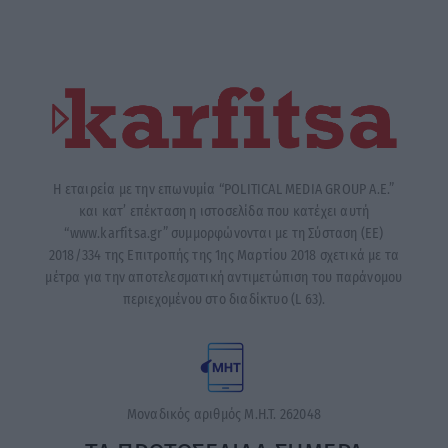
Η εταιρεία με την επωνυμία “POLITICAL MEDIA GROUP A.E.”
και κατ’ επέκταση η ιστοσελίδα που κατέχει αυτή
“www.karfitsa.gr” συμμορφώνονται με τη Σύσταση (ΕΕ)
2018/334 της Επιτροπής της 1ης Μαρτίου 2018 σχετικά με τα
μέτρα για την αποτελεσματική αντιμετώπιση του παράνομου
περιεχομένου στο διαδίκτυο (L 63).
Μοναδικός αριθμός Μ.Η.Τ. 262048