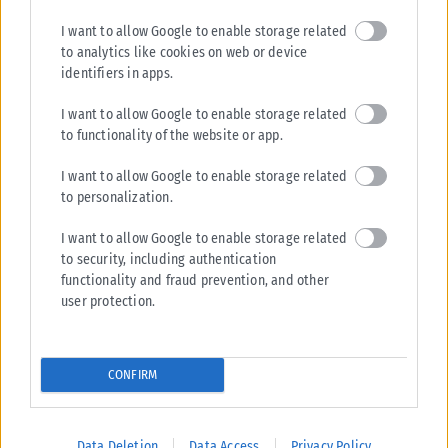
I want to allow Google to enable storage related
to analytics like cookies on web or device
identifiers in apps.
I want to allow Google to enable storage related
to functionality of the website or app.
I want to allow Google to enable storage related
to personalization.
I want to allow Google to enable storage related
to security, including authentication
functionality and fraud prevention, and other
ΘΕΣΣΑΛΟΝΊΚΗ
user protection.
Θεσσαλονίκη: Αναχώρησε με 100% πληρότητα το πλοίο για
Σποράδες – Πρώτη σε προτίμηση η Σκόπελος (ΦΩΤΟ+Video)
Με 100% πληρότητα αναχώρησε νωρίς το πρωί του Σαββάτου 08/08 το
CONFIRM
ταχύπλοο Speedrunner της SeaJets για Σποράδες από το Λιμάνι...
ΑΝΑΡΤΉΘΗΚΕ ΑΠΌ
ΕΛΊΝΑ ΤΟΥΚΟΥΣΜΠΑΛΊΔΟΥ
08/08/2026
Data Deletion
Data Access
Privacy Policy