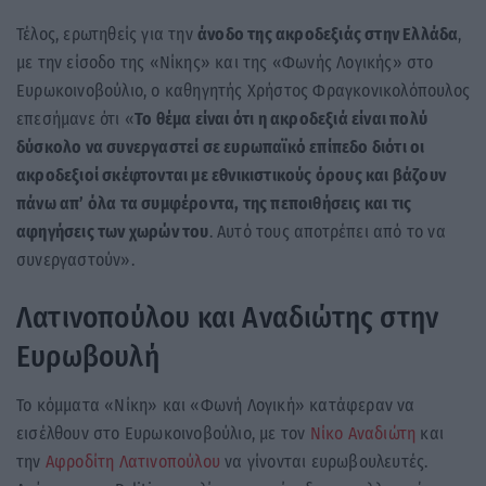
Τέλος, ερωτηθείς για την
άνοδο της ακροδεξιάς στην Ελλάδα
,
με την είσοδο της «Νίκης» και της «Φωνής Λογικής» στο
Ευρωκοινοβούλιο, ο καθηγητής Χρήστος Φραγκονικολόπουλος
επεσήμανε ότι «
Το θέμα είναι ότι η ακροδεξιά είναι πολύ
δύσκολο να συνεργαστεί σε ευρωπαϊκό επίπεδο διότι οι
ακροδεξιοί σκέφτονται με εθνικιστικούς όρους και βάζουν
πάνω απ’ όλα τα συμφέροντα, της πεποιθήσεις και τις
αφηγήσεις των χωρών του
. Αυτό τους αποτρέπει από το να
συνεργαστούν».
Λατινοπούλου και Αναδιώτης στην
Ευρωβουλή
Το κόμματα «Νίκη» και «Φωνή Λογική» κατάφεραν να
εισέλθουν στο Ευρωκοινοβούλιο, με τον
Νίκο Αναδιώτη
και
την
Αφροδίτη Λατινοπούλου
να γίνονται ευρωβουλευτές.