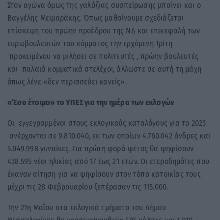
Στον αγώνα όμως της γαλάζιας συσπείρωσης μπαίνει και ο
Βαγγέλης Μεϊμαράκης. Όπως μαθαίνουμε σχεδιάζεται
επίσκεψη του πρώην προέδρου της ΝΔ και επικεφαλή των
ευρωβουλευτών του κόμματος την ερχόμενη Τρίτη
προκειμένου να μιλήσει σε πολιτευτές , πρώην βουλευτές
και παλαιά κομματικά στελέχοι, άλλωστε σε αυτή τη μάχη
όπως λένε «δεν περισσεύει κανείς».
«Έσο έτοιμο» το ΥΠΕΣ για την ημέρα των εκλογών
Οι εγγεγραμμένοι στους εκλογικούς καταλόγους για το 2023
ανέρχονται σε 9.810.040, εκ των οποίων 4.760.042 άνδρες και
5.049.998 γυναίκες. Για πρώτη φορά φέτος θα ψηφίσουν
438.595 νέοι ηλικίας από 17 έως 21 ετών. Οι ετεροδημότες που
έκαναν αίτηση για να ψηφίσουν στον τόπο κατοικίας τους
μέχρι τις 28 Φεβρουαρίου ξεπέρασαν τις 115.000.
Την 21η Μαΐου στα εκλογικά τμήματα του Δήμου