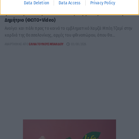
Data Deletion
Data Access
Privacy Policy
Αυτοψία Μενδώνη στο Χαμζά Μπέη Τζαμί: Αποδίδεται το
φθινόπωρο στους Θεσσαλονικείς – Εργασίες και στον Άγιο
Δημήτριο (ΦΩΤΟ+Video)
Ανοίγει και πάλι προς το κοινό το εμβληματικό Χαμζά Μπέη Τζαμί στην
καρδιά της Θεσσαλονίκης, αρχές του φθινοπώρου, όπου θα...
ΑΝΑΡΤΉΘΗΚΕ ΑΠΌ
ΕΛΊΝΑ ΤΟΥΚΟΥΣΜΠΑΛΊΔΟΥ
03/08/2026