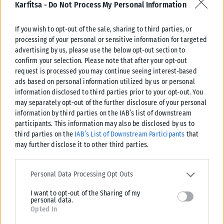
συνολικό αποτέλεσμα των ψηφοδελτίων.
Karfitsa -
Do Not Process My Personal Information
Πρέπει ωστόσο να υπογραμμιστεί ότι το παραδοσιακό
If you wish to opt-out of the sale, sharing to third parties, or
σύστημα μετάδοσης των προσωρινών αποτελεσμάτων,
processing of your personal or sensitive information for targeted
δηλαδή μέσω των δήμων στις Περιφέρειες και από την
advertising by us, please use the below opt-out section to
Περιφέρεια στο Υπουργείο Εσωτερικών , θα εξακολουθήσει
confirm your selection. Please note that after your opt-out
request is processed you may continue seeing interest-based
να ισχύει για λόγους ασφαλείας και διασταύρωσής τους.
ads based on personal information utilized by us or personal
information disclosed to third parties prior to your opt-out. You
Υπενθυμίζεται ότι η οριστική ανακήρυξη και το αποτέλεσμα
may separately opt-out of the further disclosure of your personal
θα γίνει μέσω των Πρωτοδικείων όπου το αντίγραφο του
information by third parties on the IAB’s list of downstream
χειρόγραφου που παίρνει δικαστικός αντιπρόσωπος πηγαίνει
participants. This information may also be disclosed by us to
και κατατίθεται στα Πρωτοδικεία ανά την Ελλάδα. Το
third parties on the
IAB’s List of Downstream Participants
that
may further disclose it to other third parties.
οριστικό και επίσημο αποτέλεσμα βγαίνει από το
Πρωτοδικείο, όχι από το Υπουργείο Εσωτερικών.
Please note that this website/app uses one or more Google
services and may gather and store information including but not
Personal Data Processing Opt Outs
ΑΠΟ ΤΗΝ ΕΝΤΥΠΗ ΕΚΔΟΣΗ ΤΗΣ ΕΦΗΜΕΡΙΔΑΣ
KARFITSA
limited to your visit or usage behaviour. You may click to grant or
I want to opt-out of the Sharing of my
deny consent to Google and its third-party tags to use your data
personal data.
Tags:
Γιάννης Μπρατάκος
Εκλογες 2023
for below specified purposes in below Google consent section.
Opted In