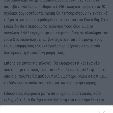
Θεσσαλονίκης θα χρησιμοποιηθούν 505 κάλπες και 1.010
παραβάν ενώ έχουν καθοριστεί 456 εκλογικά τμήματα σε 57
σχολικά συγκροτήματα. Ακόμη θα λειτουργήσουν 49 εκλογικά
τμήματα για τους ετεροδημότες στο κτίριο του Ευκλείδη. Στον
Ευκλείδη θα ασκήσουν το εκλογικό τους δικαίωμα οι
συνολικά 6.963 εγγεγραμμένοι ετεροδημότες σε ολόκληρο τον
νομό Θεσσαλονίκης, ψηφίζοντας στον τόπο διαμονής τους ,
τους υποψηφίους της εκλογικής περιφέρειας στην οποία
διατηρούν τη βασική εγγραφή τους.
Επίσης σε αυτές τις εκλογές θα εφαρμοστεί και ένα νέο
σύστημα μεταφοράς των αποτελεσμάτων της κάλπης, με το
οποίο οι πολίτες θα μάθουν πολύ νωρίτερα, γύρω στις 9 μ.μ. ,
το 80% των τελικών αποτελεσμάτων της αναμέτρησης.
Ειδικότερα, σύμφωνα με το υπουργείου εσωτερικών, κάθε
εκλογικό τμήμα θα έχει στην διάθεση του ένα τάμπλετ έτσι
ώστε ο εκλογικός αντιπρόσωπος να μεταδίδει άμεσα το