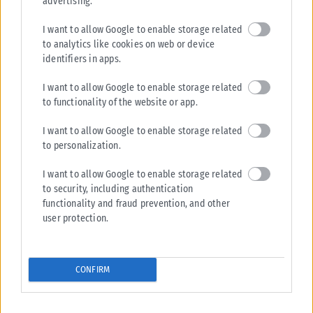
advertising.
συγκρότημα του Αγίου Μηνά – Τα αιτήματα προς τον
Μητσοτάκη (ΦΩΤΟ+Video)
I want to allow Google to enable storage related
to analytics like cookies on web or device
Να παραχωρηθεί στο δήμο Θεσσαλονίκης όλο το συγκρότημα του Αγίου
identifiers in apps.
Μηνά στο κέντρο της πόλης, αιτήθηκε ο δήμαρχος, Στέλιος Αγγελούδης...
ΑΝΑΡΤΉΘΗΚΕ ΑΠΌ
ΕΛΊΝΑ ΤΟΥΚΟΥΣΜΠΑΛΊΔΟΥ
06/08/2026
I want to allow Google to enable storage related
to functionality of the website or app.
I want to allow Google to enable storage related
to personalization.
I want to allow Google to enable storage related
to security, including authentication
functionality and fraud prevention, and other
user protection.
CONFIRM
ΘΕΣΣΑΛΟΝΊΚΗ