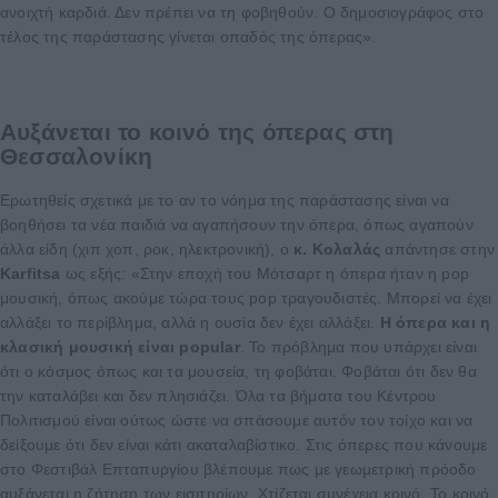
ανοιχτή καρδιά. Δεν πρέπει να τη φοβηθούν. Ο δημοσιογράφος στο
τέλος της παράστασης γίνεται οπαδός της όπερας».
Αυξάνεται το κοινό της όπερας στη
Θεσσαλονίκη
Ερωτηθείς σχετικά με το αν το νόημα της παράστασης είναι να
βοηθήσει τα νέα παιδιά να αγαπήσουν την όπερα, όπως αγαπούν
άλλα είδη (χιπ χοπ, ροκ, ηλεκτρονική), ο
κ. Κολαλάς
απάντησε στην
Karfitsa
ως εξής: «Στην εποχή του Μότσαρτ η όπερα ήταν η pop
μουσική, όπως ακούμε τώρα τους pop τραγουδιστές. Μπορεί να έχει
αλλάξει το περίβλημα, αλλά η ουσία δεν έχει αλλάξει.
Η όπερα και η
κλασική μουσική είναι popular
. Το πρόβλημα που υπάρχει είναι
ότι ο κόσμος όπως και τα μουσεία, τη φοβάται. Φοβάται ότι δεν θα
την καταλάβει και δεν πλησιάζει. Όλα τα βήματα του Κέντρου
Πολιτισμού είναι ούτως ώστε να σπάσουμε αυτόν τον τοίχο και να
δείξουμε ότι δεν είναι κάτι ακαταλαβίστικο. Στις όπερες που κάνουμε
στο Φεστιβάλ Επταπυργίου βλέπουμε πως με γεωμετρική πρόοδο
αυξάνεται η ζήτηση των εισιτηρίων. Χτίζεται συνέχεια κοινό. Το κοινό