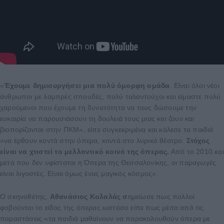
«
Έχουμε δημιουργήσει μια πολύ όμορφη ομάδα
. Είναι όλοι νέοι
άνθρωποι με λαμπρές σπουδές, πολύ ταλαντούχοι και είμαστε πολύ
χαρούμενοι που έχουμε τη δυνατότητα να τους δώσουμε την
ευκαιρία να παρουσιάσουν τη δουλειά τους μιας και ζουν και
βιοπορίζονται στην ΠΚΜ», είπε συγκεκριμένα και κάλεσε τα παιδιά
«να έρθουν κοντά στην όπερα, κοντά στο λυρικό θέατρο.
Στόχος
είναι να χτιστεί το μελλοντικό κοινό της όπερας.
Από το 2010 και
μετά που δεν υφίσταται η Όπερα της Θεσσαλονίκης, οι παραγωγές
είναι λιγοστές. Είναι όμως ένας μαγικός κόσμος».
Ο σκηνοθέτης,
Αθανάσιος Κολαλάς σ
ημείωσε πως πολλοί
φοβούνται το είδος της όπερας ωστόσο είπε πως μέσα από τις
παραστάσεις «τα παιδιά μαθαίνουν να παρακολουθούν όπερα με