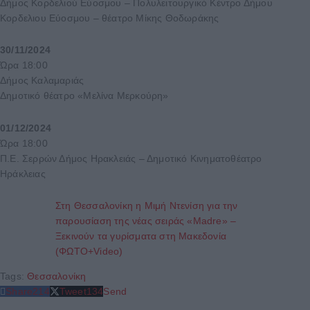
Δήμος Κορδελιού Εύοσμου – Πολυλειτουργικό Κέντρο Δήμου
Κορδελιου Εύοσμου – θέατρο Μίκης Θοδωράκης
30/11/2024
Ώρα 18:00
Δήμος Καλαμαριάς
Δημοτικό θέατρο «Μελίνα Μερκούρη»
01/12/2024
Ώρα 18:00
Π.Ε. Σερρών Δήμος Ηρακλειάς – Δημοτικό Κινηματοθέατρο
Ηράκλειας
Στη Θεσσαλονίκη η Μιμή Ντενίση για την
παρουσίαση της νέας σειράς «Madre» –
Ξεκινούν τα γυρίσματα στη Μακεδονία
(ΦΩΤΟ+Video)
Tags:
Θεσσαλονίκη
Share
214
Tweet
134
Send