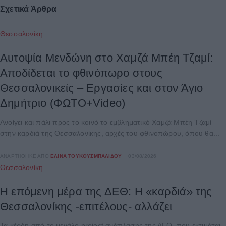
Σχετικά Άρθρα
Θεσσαλονίκη
Αυτοψία Μενδώνη στο Χαμζά Μπέη Τζαμί:
Αποδίδεται το φθινόπωρο στους
Θεσσαλονικείς – Εργασίες και στον Άγιο
Δημήτριο (ΦΩΤΟ+Video)
Ανοίγει και πάλι προς το κοινό το εμβληματικό Χαμζά Μπέη Τζαμί
στην καρδιά της Θεσσαλονίκης, αρχές του φθινοπώρου, όπου θα...
ΑΝΑΡΤΉΘΗΚΕ ΑΠΌ
ΕΛΊΝΑ ΤΟΥΚΟΥΣΜΠΑΛΊΔΟΥ
03/08/2026
Θεσσαλονίκη
Η επόμενη μέρα της ΔΕΘ: Η «καρδιά» της
Θεσσαλονίκης -επιτέλους- αλλάζει
Τα κέρδη από το μεγάλο project ανάπλασης της ΔΕΘ, που εκτιμάται