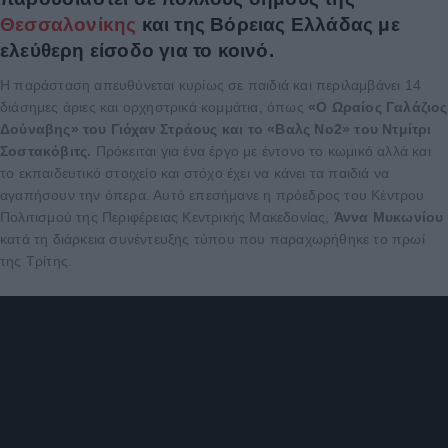
Θεσσαλονίκης
και της Βόρειας Ελλάδας με
ελεύθερη είσοδο για το κοινό.
Η παράσταση απευθύνεται κυρίως σε παιδιά και περιλαμβάνει 14
διάσημες άριες και ορχηστρικά κομμάτια, όπως
«Ο Ωραίος Γαλάζιος
Δούναβης» του Γιόχαν Στράους και το «Βαλς Νο2» του Ντμίτρι
Σοστακόβιτς.
Πρόκειται για ένα έργο με έντονο το κωμικό αλλά και
το εκπαιδευτικό στοιχείο και στόχο έχει να κάνει τα παιδιά να
αγαπήσουν την όπερα. Αυτό επεσήμανε η πρόεδρος του Κέντρου
Πολιτισμού της Περιφέρειας Κεντρικής Μακεδονίας,
Άννα Μυκωνίου
κατά τη διάρκεια συνέντευξης τύπου που παραχωρήθηκε το πρωί
της Τρίτης.