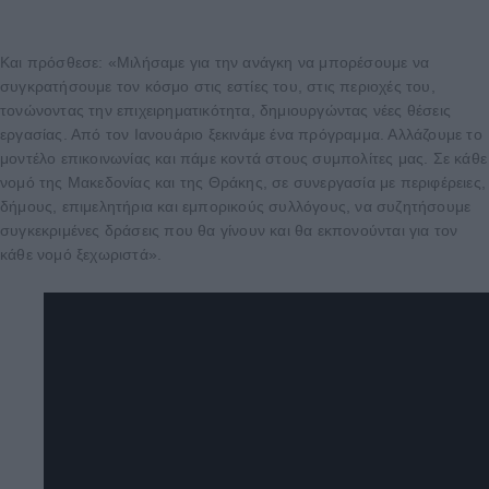
Και πρόσθεσε: «Μιλήσαμε για την ανάγκη να μπορέσουμε να
συγκρατήσουμε τον κόσμο στις εστίες του, στις περιοχές του,
τονώνοντας την επιχειρηματικότητα, δημιουργώντας νέες θέσεις
εργασίας. Από τον Ιανουάριο ξεκινάμε ένα πρόγραμμα. Αλλάζουμε το
μοντέλο επικοινωνίας και πάμε κοντά στους συμπολίτες μας. Σε κάθε
νομό της Μακεδονίας και της Θράκης, σε συνεργασία με περιφέρειες,
δήμους, επιμελητήρια και εμπορικούς συλλόγους, να συζητήσουμε
συγκεκριμένες δράσεις που θα γίνουν και θα εκπονούνται για τον
κάθε νομό ξεχωριστά».