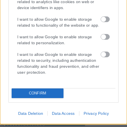
related to analytics like cookies on web or
device identifiers in apps.
Η εταιρεία με την επωνυμία “POLITICAL MEDIA GROUP A.E.” και κατ’
I want to allow Google to enable storage
επέκταση η ιστοσελίδα που κατέχει αυτή “www.karfitsa.gr”
related to functionality of the website or app.
συμμορφώνονται με τη Σύσταση (ΕΕ) 2018/334 της Επιτροπής της
1ης Μαρτίου 2018 σχετικά με τα μέτρα για την αποτελεσματική
I want to allow Google to enable storage
related to personalization.
αντιμετώπιση του παράνομου περιεχομένου στο διαδίκτυο (L 63).
I want to allow Google to enable storage
related to security, including authentication
functionality and fraud prevention, and other
Μοναδικός αριθμός Μ.Η.Τ. 262048
user protection.
ΤΑ ΠΡΩΤΟΣΕΛΙΔΑ ΣΗΜΕΡΑ
CONFIRM
Data Deletion
Data Access
Privacy Policy