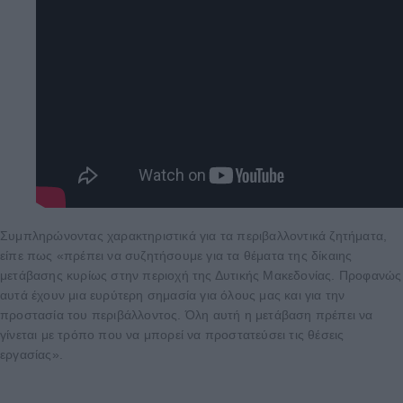
Συμπληρώνοντας χαρακτηριστικά για τα περιβαλλοντικά ζητήματα,
είπε πως «πρέπει να συζητήσουμε για τα θέματα της δίκαιης
μετάβασης κυρίως στην περιοχή της Δυτικής Μακεδονίας. Προφανώς
αυτά έχουν μια ευρύτερη σημασία για όλους μας και για την
προστασία του περιβάλλοντος. Όλη αυτή η μετάβαση πρέπει να
γίνεται με τρόπο που να μπορεί να προστατεύσει τις θέσεις
εργασίας».