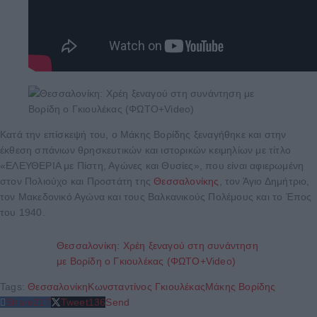
Κατά την επίσκεψή του, ο Μάκης Βορίδης ξεναγήθηκε και στην
έκθεση σπάνιων θρησκευτικών και ιστορικών κειμηλίων με τίτλο
«ΕΛΕΥΘΕΡΙΑ με Πίστη, Αγώνες και Θυσίες», που είναι αφιερωμένη
στον Πολιούχο και Προστάτη της
Θεσσαλονίκης
, τον Άγιο Δημήτριο,
τον Μακεδονικό Αγώνα και τους Βαλκανικούς Πολέμους και το Έπος
του 1940.
Θεσσαλονίκη: Χρέη ξεναγού στη συνάντηση
με Βορίδη ο Γκιουλέκας (ΦΩΤΟ+Video)
Tags:
Θεσσαλονίκη
Κωνσταντίνος Γκιουλέκας
Μάκης Βορίδης
Share
217
Tweet
136
Send