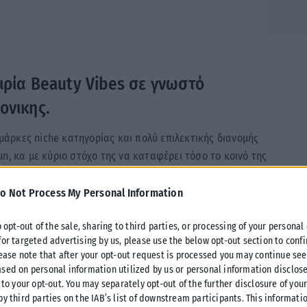
ιρία Beauty Vibes σε γνωστό
ονικης.
 μάρκες niche κατηγορίας και πολύ επιλεκτικής διανομής
 Gun, κα με κύριο στόχο της να καταφέρει τόσο το κοινό της
πιο κοντά με τα προΐοντα των παραπάνω οίκων.
o Not Process My Personal Information
Vibes, Τζωρτζίνα Καρνέση τόνισε:
«Η Beauty Vibes είναι μια
o opt-out of the sale, sharing to third parties, or processing of your personal
 επιλεκτικής διανομής όπως είναι η Molton brown, l’occitane,
for targeted advertising by us, please use the below opt-out section to conf
παρουσιάσουμε στον κόσμο της Βόρειας Ελλάδας τους
lease note that after your opt-out request is processed you may continue see
ώ και αρκετα χρόνια και τελευταία αναπτύσονται και στην
sed on personal information utilized by us or personal information disclose
νό της Βορείου Ελλάδος και της Θεσσαλονίκης να έρθει πιο
 to your opt-out. You may separately opt-out of the further disclosure of you
by third parties on the IAB’s list of downstream participants. This informati
λύψει καινοτομικά προΐοντα των Διεθνών μάρκων μας. Η