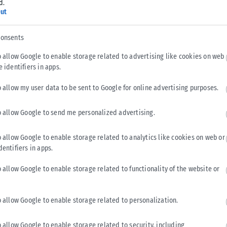
d.
ut
consents
o allow Google to enable storage related to advertising like cookies on web
e identifiers in apps.
o allow my user data to be sent to Google for online advertising purposes.
ΘΕΣΣΑΛΟΝΊΚΗ
o allow Google to send me personalized advertising.
ν
Αγγελούδης: Να παραχωρηθεί στο δήμο
o allow Google to enable storage related to analytics like cookies on web or
Θεσσαλονίκης το συγκρότημα του Αγίου Μηνά – Τα
dentifiers in apps.
αιτήματα προς τον Μητσοτάκη (ΦΩΤΟ+Video)
o allow Google to enable storage related to functionality of the website or
Να παραχωρηθεί στο δήμο Θεσσαλονίκης όλο το συγκρότημα
του Αγίου Μηνά στο κέντρο της πόλης, αιτήθηκε ο δήμαρχος,
Στέλιος Αγγελούδης...
o allow Google to enable storage related to personalization.
ΑΝΑΡΤΉΘΗΚΕ ΑΠΌ
ΕΛΊΝΑ ΤΟΥΚΟΥΣΜΠΑΛΊΔΟΥ
06/08/2026
o allow Google to enable storage related to security, including