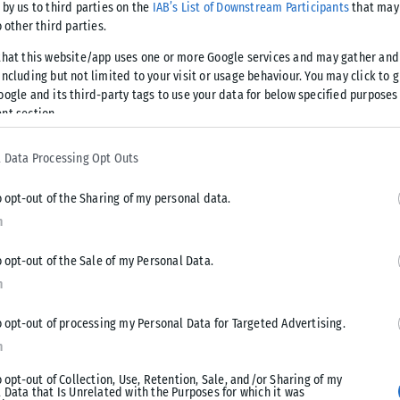
 by us to third parties on the
IAB’s List of Downstream Participants
that may 
τών που εξειδικεύονται στον χωρο των καλλυντικών».
o other third parties.
that this website/app uses one or more Google services and may gather and
αι γεύμα στο οποίο οι ενδιαφερόμενοι είχαν την
ncluding but not limited to your visit or usage behaviour. You may click to 
 Vibes.
oogle and its third-party tags to use your data for below specified purposes
nt section.
 Data Processing Opt Outs
o opt-out of the Sharing of my personal data.
n
o opt-out of the Sale of my Personal Data.
Tweet
Send
n
o opt-out of processing my Personal Data for Targeted Advertising.
n
o opt-out of Collection, Use, Retention, Sale, and/or Sharing of my
 Data that Is Unrelated with the Purposes for which it was