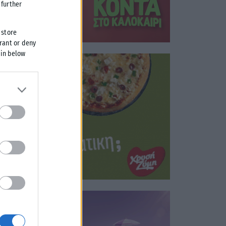
further
 store
grant or deny
 in below