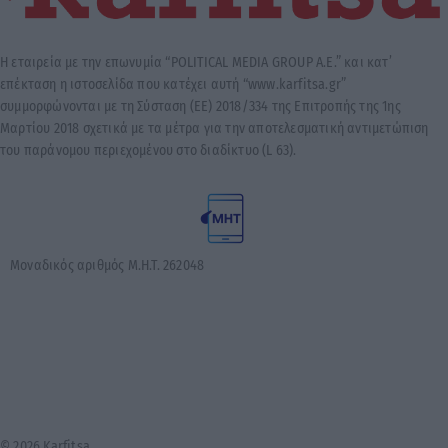
Η εταιρεία με την επωνυμία “POLITICAL MEDIA GROUP A.E.” και κατ’
επέκταση η ιστοσελίδα που κατέχει αυτή “www.karfitsa.gr”
συμμορφώνονται με τη Σύσταση (ΕΕ) 2018/334 της Επιτροπής της 1ης
Μαρτίου 2018 σχετικά με τα μέτρα για την αποτελεσματική αντιμετώπιση
του παράνομου περιεχομένου στο διαδίκτυο (L 63).
Μοναδικός αριθμός Μ.Η.Τ. 262048
© 2026 Karfitsa