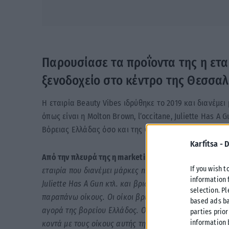
Παρουσίασε τα προΐοντα της η ετα
ξενοδοχείο στο κέντρο της Θεσσαλ
Η εταιρία Beauty Vibes ιδρύθηκε το 2019 και διανέμει
όπως είναι η Molton Brown, l’occitane, Juliette Has A
Βόρειας Ελλάδας όσο και της Θεσσαλονικης να έρθει 
Karfitsa -
D
Από την πλευρά της η marketing director της Beauty 
If you wish t
εταιρία που διανέμει μάρκες niche κατηγορίας και πολύ
information 
Juliette Has A Gun κτλ. και βρισκόμαστε εδώ για να 
selection. P
παραπάνω οίκους. Οι οίκοι βρίσκονται στην Ελλάδα εδ
based ads ba
αγορά της βορείου Ελλάδος. Ο στόχος μας είναι το κοι
parties prior
information 
κοντά με τους οίκους αυτής της κατηγορίας, να ανακα