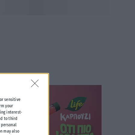
 or sensitive
irm your
ing interest-
d to third
r personal
on may also