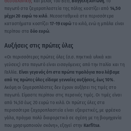
Θεσσαλονίκης
και μέλος του ΒΕΘ,
Βαγγέλη Αντώνη
, το
παγωτό στα ζαχαροπλαστεία της πόλης κοστίζει από
14,50
μέχρι 20 ευρώ το κιλό
. Μεσοσταθμικά στα περισσότερα
καταστήματα κοστίζει
17-19 ευρώ
το κιλό, ενώ η μπάλα είναι
περίπου στα
δύο ευρώ
.
Αυξήσεις στις πρώτες ύλες
«Οι περισσότερες πρώτες ύλες (σ.σ. πηκτικά υλικά και
γεύσεις) στο παγωτό είναι εισαγόμενες από την Ιταλία και τη
Γαλλία.
Είναι γεγονός ότι στα πρώτα τιμολόγια που λάβαμε
από τις πρώτες ύλες είδαμε γενναίες αυξήσεις, έως 10%
.
Ακόμη οι ζαχαροπλάστες δεν έχουν αυξήσει τις τιμές στο
παγωτό. Είμαστε περίπου στις περσινές τιμές. Οι τιμές είναι
από 14,50 έως 20 ευρώ το κιλό. Οι πρώτες ύλες στα
περισσότερα ζαχαροπλαστεία είναι εξαιρετικές, με φρέσκο
γάλα, πράγμα πολύ διαφορετικό σε σχέση με τη βιομηχανία
που χρησιμοποιούν σκόνη», εξηγεί στην
Karfitsa
.