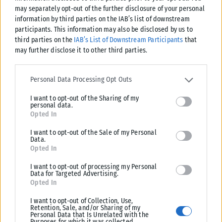
may separately opt-out of the further disclosure of your personal
Μποέμ: Η εμβληματική όπερα ωδή στη νιότη του
information by third parties on the IAB’s list of downstream
Τζ. Πουτσίνι στο Φεστιβάλ Επταπυργίου – Οι
participants. This information may also be disclosed by us to
συντελεστές μιλούν στην Κ
third parties on the
IAB’s List of Downstream Participants
that
may further disclose it to other third parties.
Tags:
Ακρίβεια
ΘΕΣΣΑΛΟΝΙΚΗ
παγωτό
τιμές
Please note that this website/app uses one or more Google
services and may gather and store information including but not
Personal Data Processing Opt Outs
limited to your visit or usage behaviour. You may click to grant or
I want to opt-out of the Sharing of my
deny consent to Google and its third-party tags to use your data
personal data.
for below specified purposes in below Google consent section.
Opted In
Σχετικά Άρθρα
I want to opt-out of the Sale of my Personal
Data.
Opted In
I want to opt-out of processing my Personal
Data for Targeted Advertising.
Opted In
I want to opt-out of Collection, Use,
Retention, Sale, and/or Sharing of my
Personal Data that Is Unrelated with the
Purposes for which it was collected.