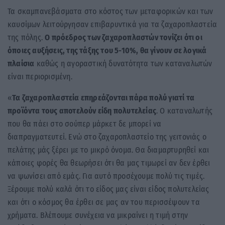
Τα σκαμπανεβάσματα στο κόστος των μεταφορικών και των
καυσίμων λειτούργησαν επιβαρυντικά για τα ζαχαροπλαστεία
της πόλης.
Ο πρόεδρος των ζαχαροπλαστών τονίζει ότι οι
όποιες αυξήσεις, της τάξης του 5-10%, θα γίνουν σε λογικά
πλαίσια
καθώς η αγοραστική δυνατότητα των καταναλωτών
είναι περιορισμένη.
«
Τα ζαχαροπλαστεία επηρεάζονται πάρα πολύ γιατί τα
προϊόντα τους αποτελούν είδη πολυτελείας
. Ο καταναλωτής
που θα πάει στο σούπερ μάρκετ δε μπορεί να
διαπραγματευτεί. Ενώ στο ζαχαροπλαστείο της γειτονιάς ο
πελάτης μάς ξέρει με το μικρό όνομα. Θα διαμαρτυρηθεί και
κάποιες φορές θα θεωρήσει ότι θα μας τιμωρεί αν δεν έρθει
να ψωνίσει από εμάς. Για αυτό προσέχουμε πολύ τις τιμές.
Ξέρουμε πολύ καλά ότι το είδος μας είναι είδος πολυτελείας
και ότι ο κόσμος θα έρθει σε μας αν του περισσέψουν τα
χρήματα. Βλέπουμε συνέχεια να μικραίνει η τιμή στην