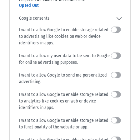
Opted Out
Google consents
I want to allow Google to enable storage related
to advertising like cookies on web or device
ΔΙΕΘΝΉ
identifiers in apps.
Σαουδική Αραβία: Η αμυντική συμφωνία με Τουρκία και
Πακιστάν δεν αφορά πυρηνικές φιλοδοξίες
I want to allow my user data to be sent to Google
for online advertising purposes.
Σαουδάραβας αξιωματούχος διαβεβαίωσε ότι η αμυντική συμφωνία με
Τουρκία και Πακιστάν δεν συνδέεται με πυρηνικές φιλοδοξίες ούτε
I want to allow Google to send me personalized
απειλεί χώρες της...
advertising.
ΑΝΑΡΤΉΘΗΚΕ ΑΠΌ
KARFITSANEWS
07/08/2026
I want to allow Google to enable storage related
to analytics like cookies on web or device
identifiers in apps.
I want to allow Google to enable storage related
to functionality of the website or app.
I want to allow Google to enable storage related