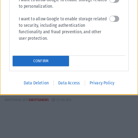
to personalization.
I want to allow Google to enable storage related
to security, including authentication
functionality and fraud prevention, and other
user protection.
ΟΙΚΟΝΟΜΊΑ
Καλαφάτης: «Έχουμε δημιουργήσει 20.000 νέες θέσεις
CONFIRM
εργασίας υψηλής εξειδίκευσης τα τελευταία επτά χρόνια στη
χώρα μας»
Για 20.000 νέες θέσεις εργασίας υψηλής εξειδίκευσης και αντιστροφή
Data Deletion
Data Access
Privacy Policy
του brain drain μίλησε ο Σταύρος Καλαφάτης, επικαλούμενος στοιχεία
για την...
ΑΝΑΡΤΉΘΗΚΕ ΑΠΌ
KARFITSANEWS
07/08/2026