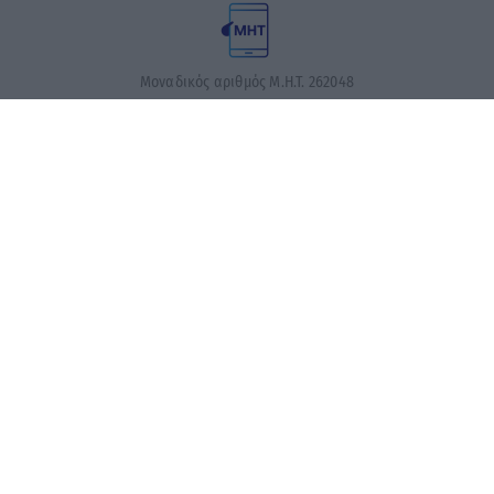
Μοναδικός αριθμός Μ.Η.Τ. 262048
ΤΑ ΠΡΩΤΟΣΕΛΙΔΑ ΣΗΜΕΡΑ