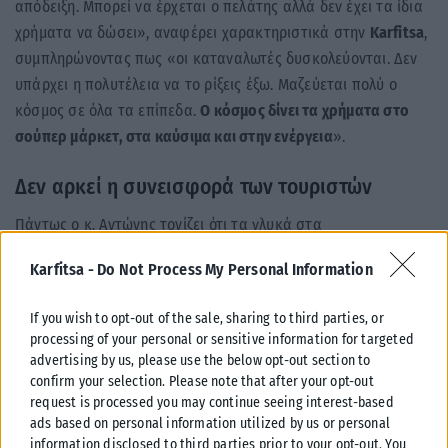
απόδειξη. Μπορεί να έρχεται ο πελάτης αλλά δεν έχει τα ίδια
χρήματα να δώσει», αναφέρει χαρακτηριστικά στην
Karfitsa
,
συμπληρώνοντας πως «οι καταναλωτές δυσκολεύονται. Δεν
υπάρχει η πολυτέλεια να το ρίξεις έξω. Μαζεύεται πολύ ο
κόσμος σε όλα τα επίπεδα.
Ο κόσμος δίνει τα χρήματα στο
σούπερ μάρκετ, στα καύσιμα και στην ενέργεια
».
Δεν αρκεί η συνεισφορά των τουριστών
Πάντως ο κ. Αντώνης τονίζει ότι τα γλυκά στα
ζαχαροπλαστεία της Θεσσαλονίκης έχουν προσιτές τιμές. Ενώ
Karfitsa -
Do Not Process My Personal Information
όσον αφορά τους τουρίστες που έχουν αυξηθεί τα τελευταία
χρόνια στη Θεσσαλονίκη, σημειώνει πως στηρίζουν σημαντικά
If you wish to opt-out of the sale, sharing to third parties, or
τα ζαχαροπλαστεία του κέντρου, όμως η συνεισφορά τους
processing of your personal or sensitive information for targeted
δεν αρκεί.
Οι Έλληνες καταναλωτές, όπως βλέπουν τα
advertising by us, please use the below opt-out section to
τελευταία χρόνια οι επαγγελματίες, δυσκολεύονται όλο και
confirm your selection. Please note that after your opt-out
request is processed you may continue seeing interest-based
περισσότερο να ανταπεξέλθουν στις υποχρεώσεις τους, με
ads based on personal information utilized by us or personal
αποτέλεσμα να μειώνουν αισθητά τα δευτερεύοντα έξοδα
.
information disclosed to third parties prior to your opt-out. You