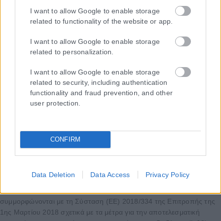
I want to allow Google to enable storage
related to functionality of the website or app.
I want to allow Google to enable storage
related to personalization.
I want to allow Google to enable storage
related to security, including authentication
functionality and fraud prevention, and other
user protection.
CONFIRM
Data Deletion
Data Access
Privacy Policy
Η εταιρεία με την επωνυμία “POLITICAL MEDIA GROUP A.E.” και κατ’
επέκταση η ιστοσελίδα που κατέχει αυτή “www.karfitsa.gr”
συμμορφώνονται με τη Σύσταση (ΕΕ) 2018/334 της Επιτροπής της
1ης Μαρτίου 2018 σχετικά με τα μέτρα για την αποτελεσματική