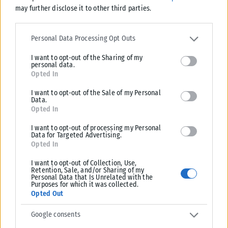
may further disclose it to other third parties.
Σχετικά Άρθρα
Please note that this website/app uses one or more Google
services and may gather and store information including but not
Personal Data Processing Opt Outs
limited to your visit or usage behaviour. You may click to grant or
I want to opt-out of the Sharing of my
deny consent to Google and its third-party tags to use your data
personal data.
for below specified purposes in below Google consent section.
Opted In
I want to opt-out of the Sale of my Personal
Data.
Opted In
I want to opt-out of processing my Personal
Data for Targeted Advertising.
Opted In
I want to opt-out of Collection, Use,
Retention, Sale, and/or Sharing of my
Personal Data that Is Unrelated with the
ΕΛΛΆΔΑ
Purposes for which it was collected.
Opted Out
Στη φυλακή ο κατηγορούμενος για τη δολοφονία της
Ελίζαμπεθ Τζέιν Ρος
Google consents
Προφυλακιστέος κρίθηκε ο 26χρονος πυγμάχος που απολογήθηκε για