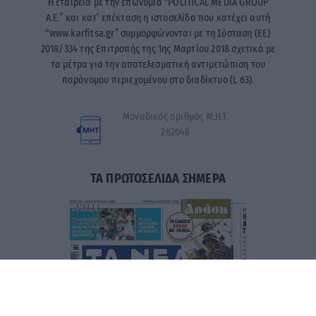
Η εταιρεία με την επωνυμία “POLITICAL MEDIA GROUP
A.E.” και κατ’ επέκταση η ιστοσελίδα που κατέχει αυτή
“www.karfitsa.gr” συμμορφώνονται με τη Σύσταση (ΕΕ)
2018/334 της Επιτροπής της 1ης Μαρτίου 2018 σχετικά με
τα μέτρα για την αποτελεσματική αντιμετώπιση του
παράνομου περιεχομένου στο διαδίκτυο (L 63).
Μοναδικός αριθμός Μ.Η.Τ.
262048
ΤΑ ΠΡΩΤΟΣΕΛΙΔΑ ΣΗΜΕΡΑ