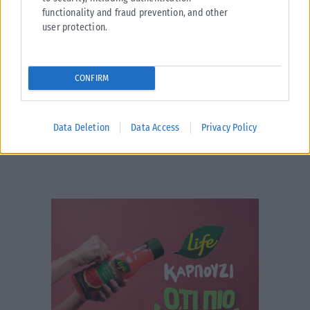
δευτέρου βαθμού στους οπίσθιους μηριαίους και θα μείνει εκτός...
functionality and fraud prevention, and other
user protection.
ΑΝΑΡΤΉΘΗΚΕ ΑΠΌ
KARFITSANEWS
06/08/2026
CONFIRM
Data Deletion
Data Access
Privacy Policy