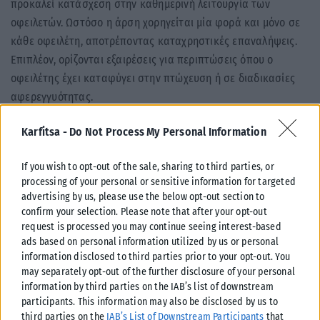
προκαλεί κατάσχεση στην καθημερινή λειτουργία των
οφειλετών. Ωστόσο η άρση χορηγείται μία φορά και μόνο σε
κάθε οφειλέτη, αποτρέποντας καταχρηστικές επαναλήψεις.
Επιπλέον, ορίζονται εξαιρέσεις για περιπτώσεις όπου ο
οφειλέτης έχει καταφύγει στην πτώχευση ή σε διαδικασίες
αφερεγγυότητας.
Ξεχωριστή πρόβλεψη εισάγεται με το πολυνομοσχέδιο και για
Karfitsa -
Do Not Process My Personal Information
τις οικονομικές ενισχύσεις ειδικής αγωγής, οι οποίες
χαρακτηρίζονται ρητά ανεκχώρητες, ακατάσχετες και μη
If you wish to opt-out of the sale, sharing to third parties, or
processing of your personal or sensitive information for targeted
συμψηφιζόμενες με οφειλές προς το Δημόσιο, ασφαλιστικά
advertising by us, please use the below opt-out section to
ταμεία, ΟΤΑ και πιστωτικά ιδρύματα, κατά παρέκκλιση κάθε
confirm your selection. Please note that after your opt-out
γενικής ή ειδικής διάταξης.
request is processed you may continue seeing interest-based
ads based on personal information utilized by us or personal
Tags:
κατασχέσεις
information disclosed to third parties prior to your opt-out. You
may separately opt-out of the further disclosure of your personal
information by third parties on the IAB’s list of downstream
participants. This information may also be disclosed by us to
third parties on the
IAB’s List of Downstream Participants
that