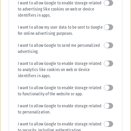
I want to allow Google to enable storage related
τη δολοφονία της 38χρονης Βρετανίδας Ελίζαμπεθ Τζέιν Ρος στην
to advertising like cookies on web or device
Κυψέλη. Ο κατηγορούμενος,...
identifiers in apps.
ΑΝΑΡΤΉΘΗΚΕ ΑΠΌ
KARFITSANEWS
06/08/2026
I want to allow my user data to be sent to Google
for online advertising purposes.
I want to allow Google to send me personalized
advertising.
I want to allow Google to enable storage related
to analytics like cookies on web or device
identifiers in apps.
I want to allow Google to enable storage related
to functionality of the website or app.
I want to allow Google to enable storage related
ΑΘΛΗΤΙΚΆ
to personalization.
Άρης: Ένα μήνα εκτός δράσης ο Κουαμέ
I want to allow Google to enable storage related
Άσχημα νέα για τον Άρη, καθώς ο Κριστιάν Κουαμέ υπέστη θλάση
to security, including authentication