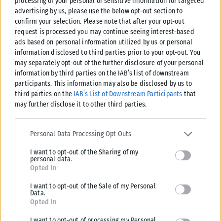
processing of your personal or sensitive information for targeted
advertising by us, please use the below opt-out section to
confirm your selection. Please note that after your opt-out
request is processed you may continue seeing interest-based
ads based on personal information utilized by us or personal
information disclosed to third parties prior to your opt-out. You
may separately opt-out of the further disclosure of your personal
information by third parties on the IAB’s list of downstream
participants. This information may also be disclosed by us to
third parties on the
IAB’s List of Downstream Participants
that
may further disclose it to other third parties.
Please note that this website/app uses one or more Google
services and may gather and store information including but not
Personal Data Processing Opt Outs
limited to your visit or usage behaviour. You may click to grant or
ΕΛΛΆΔΑ
I want to opt-out of the Sharing of my
deny consent to Google and its third-party tags to use your data
personal data.
Παράσυρση πεζού από ΙΧ στον Δενδροπόταμο
for below specified purposes in below Google consent section.
Opted In
Παράσυρση πεζού από αυτοκίνητο σημειώθηκε λίγο πριν τις 5 μ.μ. στις
γραμμές των τρένων, σε σημείο λίγο πριν τον Δενδροπόταμο....
I want to opt-out of the Sale of my Personal
Data.
ΑΝΑΡΤΉΘΗΚΕ ΑΠΌ
KARFITSANEWS
06/08/2026
Opted In
I want to opt-out of processing my Personal