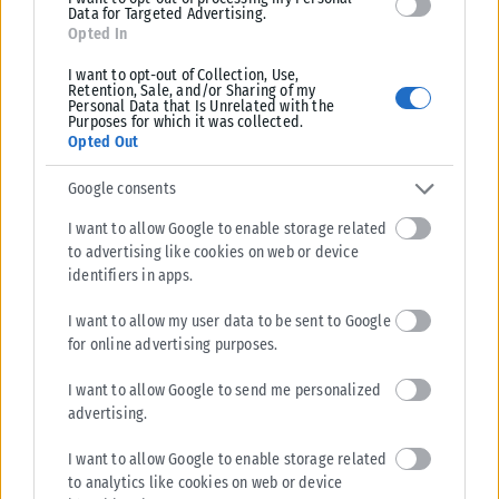
Data for Targeted Advertising.
Opted In
I want to opt-out of Collection, Use,
Retention, Sale, and/or Sharing of my
Personal Data that Is Unrelated with the
Purposes for which it was collected.
Opted Out
Google consents
I want to allow Google to enable storage related
to advertising like cookies on web or device
identifiers in apps.
ΑΘΛΗΤΙΚΆ
I want to allow my user data to be sent to Google
Επιστρέφει αύριο στη Θεσσαλονίκη ο Ηρακλής
for online advertising purposes.
Ο Ηρακλής ολοκλήρωσε το βασικό στάδιο της προετοιμασίας του στο
I want to allow Google to send me personalized
Μπολτσάνο και επιστρέφει στη Θεσσαλονίκη για τη συνέχεια της
advertising.
αγωνιστικής...
ΑΝΑΡΤΉΘΗΚΕ ΑΠΌ
KARFITSANEWS
06/08/2026
I want to allow Google to enable storage related
to analytics like cookies on web or device