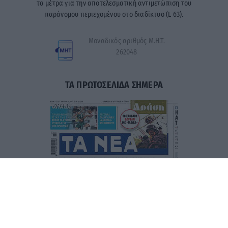
τα μέτρα για την αποτελεσματική αντιμετώπιση του
παράνομου περιεχομένου στο διαδίκτυο (L 63).
Μοναδικός αριθμός Μ.Η.Τ.
262048
ΤΑ ΠΡΩΤΟΣΕΛΙΔΑ ΣΗΜΕΡΑ