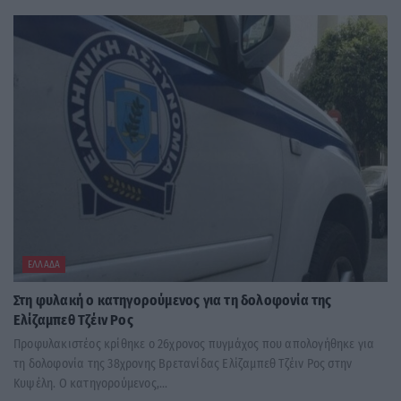
ΕΛΛΆΔΑ
Στη φυλακή ο κατηγορούμενος για τη δολοφονία της
Ελίζαμπεθ Τζέιν Ρος
Προφυλακιστέος κρίθηκε ο 26χρονος πυγμάχος που απολογήθηκε για
τη δολοφονία της 38χρονης Βρετανίδας Ελίζαμπεθ Τζέιν Ρος στην
Κυψέλη. Ο κατηγορούμενος,...