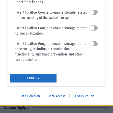
identifiers in apps.
Ιχθύες
I want to allow Google to enable storage related
Το σπίτι και η οικογενειακή σας ζωή γίνονται το επίκεντρο
to functionality of the website or app.
των εξελίξεων. Μια ξαφνική είδηση από έναν γονέα ή μια
αναπάντεχη ανάγκη για αλλαγές στο χώρο του σπιτιού θα
I want to allow Google to enable storage related
σας κινητοποιήσει. Ίσως αποφασίσετε να φέρετε μια
to personalization.
τεχνολογική αναβάθμιση στην οικία σας ή να κάνετε μια
I want to allow Google to enable storage related
ριζική εκκαθάριση σε πράγματα που δεν χρειάζεστε πια,
to security, including authentication
απελευθερώνοντας την ενέργεια του χώρου σας.
functionality and fraud prevention, and other
user protection.
Tags:
Αλεξάνδρα Καρτά
CONFIRM
Data Deletion
Data Access
Privacy Policy
Σχετικά Άρθρα