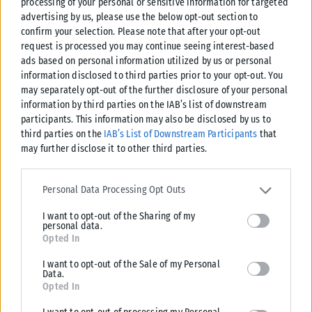
processing of your personal or sensitive information for targeted
advertising by us, please use the below opt-out section to
confirm your selection. Please note that after your opt-out
Τοξότης
request is processed you may continue seeing interest-based
ads based on personal information utilized by us or personal
Οι σχέσεις και οι συνεργασίες σας βρίσκονται σε περίοδο
information disclosed to third parties prior to your opt-out. You
may separately opt-out of the further disclosure of your personal
ανανέωσης. Αν είστε σε σχέση, μια ξαφνική συζήτηση μπορεί
information by third parties on the IAB’s list of downstream
να φέρει τα πάνω κάτω, αλλά με σκοπό να διώξετε το παλιό
participants. This information may also be disclosed by us to
και φθαρμένο από την ζωή σας. Αν είστε ελεύθεροι, ένας
third parties on the
IAB’s List of Downstream Participants
that
κεραυνοβόλος έρωτας είναι πολύ πιθανό να εμφανιστεί εκεί
may further disclose it to other third parties.
που δεν το περιμένετε. Η επικοινωνία με τους άλλους είναι το
Please note that this website/app uses one or more Google
κλειδί, αρκεί να είστε έτοιμοι να ακούσετε την αλήθεια.
services and may gather and store information including but not
Personal Data Processing Opt Outs
limited to your visit or usage behaviour. You may click to grant or
I want to opt-out of the Sharing of my
deny consent to Google and its third-party tags to use your data
personal data.
for below specified purposes in below Google consent section.
Opted In
Αιγόκερως
I want to opt-out of the Sale of my Personal
Η καθημερινή σας ρουτίνα και οι εργασιακές σας συνθήκες
Data.
Opted In
αλλάζουν μορφή. Μπορεί να αποφασίσετε να εντάξετε μια
νέα μορφή άσκησης ή διατροφής στη ζωή σας εντελώς