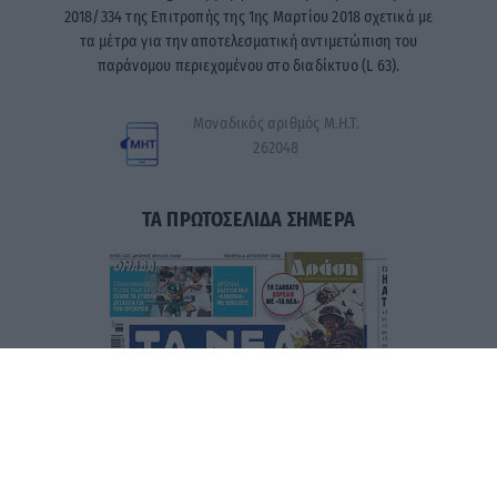
2018/334 της Επιτροπής της 1ης Μαρτίου 2018 σχετικά με
τα μέτρα για την αποτελεσματική αντιμετώπιση του
παράνομου περιεχομένου στο διαδίκτυο (L 63).
Μοναδικός αριθμός Μ.Η.Τ.
262048
ΤΑ ΠΡΩΤΟΣΕΛΙΔΑ ΣΗΜΕΡΑ