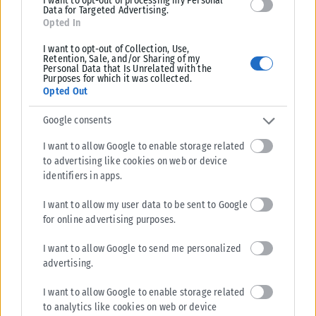
I want to opt-out of processing my Personal
Data for Targeted Advertising.
ξαφνικά. Στο χώρο εργασίας, μια νέα τεχνολογία ή μια έξυπνη
Opted In
ιδέα θα σας γλιτώσει από πολύ κόπο. Προσέξτε μόνο το
νευρικό σας σύστημα, καθώς η ένταση της ημέρας μπορεί να
I want to opt-out of Collection, Use,
Retention, Sale, and/or Sharing of my
σας προκαλέσει υπερδιέγερση.
Personal Data that Is Unrelated with the
Purposes for which it was collected.
Opted Out
Google consents
Υδροχόος
I want to allow Google to enable storage related
Η δημιουργικότητά σας σπάει κάθε κοντέρ! Αυτή η εβδομάδα
to advertising like cookies on web or device
σας καλεί να εκφραστείτε με τον πιο πρωτότυπο τρόπο.
identifiers in apps.
Μπορεί να ξεκινήσετε ένα καλλιτεχνικό πρόγραμμα που θα
I want to allow my user data to be sent to Google
συζητηθεί ή να ζήσετε μια έντονη ερωτική περιπέτεια που θα
for online advertising purposes.
σας μείνει αξέχαστη. Η σχέση σας με τα παιδιά, αν είστε
γονείς, θα είναι γεμάτη εκπλήξεις και νέες κοινές
I want to allow Google to send me personalized
advertising.
δραστηριότητες που θα σας φέρουν πιο κοντά.
I want to allow Google to enable storage related
to analytics like cookies on web or device