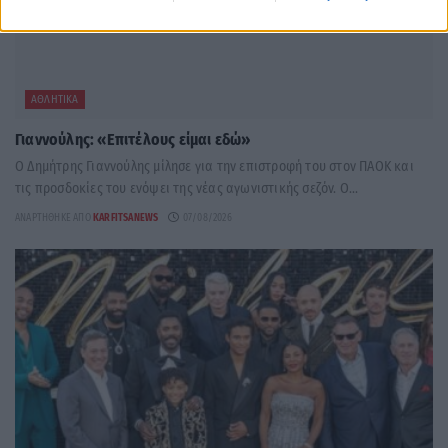
ΑΘΛΗΤΙΚΆ
Γιαννούλης: «Επιτέλους είμαι εδώ»
Ο Δημήτρης Γιαννούλης μίλησε για την επιστροφή του στον ΠΑΟΚ και
τις προσδοκίες του ενόψει της νέας αγωνιστικής σεζόν. Ο...
ΑΝΑΡΤΉΘΗΚΕ ΑΠΌ
KARFITSANEWS
07/08/2026