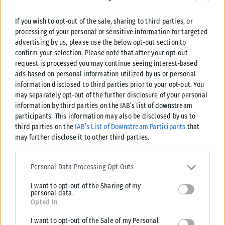
If you wish to opt-out of the sale, sharing to third parties, or
processing of your personal or sensitive information for targeted
Τοξότης
Η ανάγκη σας για διασκέδαση, φλερτ και
advertising by us, please use the below opt-out section to
δημιουργικότητα είναι αυξημένη, αλλά μπορεί να οδηγήσει σε
confirm your selection. Please note that after your opt-out
υπερβολές. Τα τετράγωνα της Σελήνης φέρνουν
request is processed you may continue seeing interest-based
ads based on personal information utilized by us or personal
συναισθηματικά σκαμπανεβάσματα στα αισθηματικά σας,
information disclosed to third parties prior to your opt-out. You
καθώς ίσως ζητάτε περισσότερα από όσα μπορεί να σας
may separately opt-out of the further disclosure of your personal
δώσει το ταίρι σας αυτή τη στιγμή. Κρατήστε το μέτρο στις
information by third parties on the IAB’s list of downstream
προσδοκίες σας.
participants. This information may also be disclosed by us to
third parties on the
IAB’s List of Downstream Participants
that
may further disclose it to other third parties.
Please note that this website/app uses one or more Google
Αιγόκερως
Το σπίτι και η οικογένεια γίνονται πηγή
services and may gather and store information including but not
Personal Data Processing Opt Outs
κυκλοθυμίας και έντασης για εσάς σήμερα. Η Σελήνη από τον
limited to your visit or usage behaviour. You may click to grant or
Κριό έρχεται σε σύγκρουση με τον Δία και την Αφροδίτη που
I want to opt-out of the Sharing of my
deny consent to Google and its third-party tags to use your data
personal data.
βρίσκονται απέναντί σας, φέρνοντας παράπονα ανάμεσα σε
for below specified purposes in below Google consent section.
Opted In
εσάς και τον σύντροφο ή τους οικείους σας. Μην αφήνετε την
I want to opt-out of the Sale of my Personal
ένταση της στιγμής να χαλάσει το κλίμα.