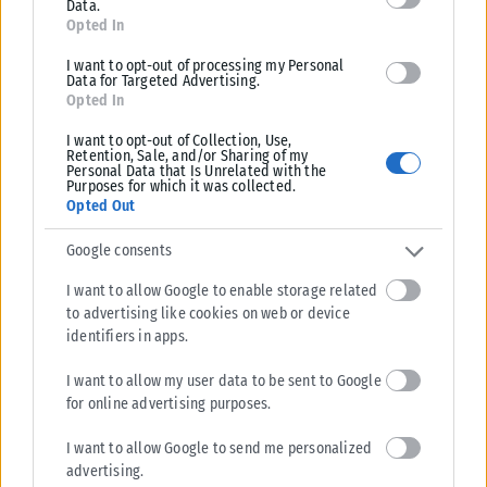
Data.
Opted In
I want to opt-out of processing my Personal
Data for Targeted Advertising.
Υδροχόος
Προσέξτε πολύ τον τρόπο που επικοινωνείτε και
Opted In
εκφράζετε τις ιδέες σας. Η ημέρα φέρνει βιασύνη στον λόγο,
γεγονός που μπορεί να προκαλέσει παρεξηγήσεις στον
I want to opt-out of Collection, Use,
Retention, Sale, and/or Sharing of my
εργασιακό σας χώρο ή με κοντινά σας πρόσωπα. Αποφύγετε
Personal Data that Is Unrelated with the
Purposes for which it was collected.
να δώσετε υποσχέσεις που δεν είστε σίγουροι ότι μπορείτε να
Opted Out
τηρήσετε στην καθημερινότητά σας.
Google consents
I want to allow Google to enable storage related
to advertising like cookies on web or device
Ιχθύες
Τα οικονομικά σας και οι προσωπικές σας ανάγκες σάς
identifiers in apps.
απασχολούν έντονα. Τα τετράγωνα της Σελήνης μπορεί να σας
παρασύρουν σε αλόγιστα έξοδα ή παρορμητικές αγορές για
I want to allow my user data to be sent to Google
να ικανοποιήσετε μια συναισθηματική έλλειψη. Προσπαθήστε
for online advertising purposes.
να ελέγξετε τις επιθυμίες σας και μην κάνετε σπατάλες που
I want to allow Google to send me personalized
θα μετανιώσετε.
advertising.