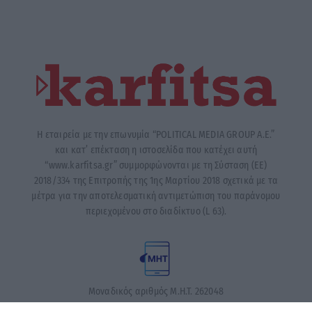
Η εταιρεία με την επωνυμία “POLITICAL MEDIA GROUP A.E.”
και κατ’ επέκταση η ιστοσελίδα που κατέχει αυτή
“www.karfitsa.gr” συμμορφώνονται με τη Σύσταση (ΕΕ)
2018/334 της Επιτροπής της 1ης Μαρτίου 2018 σχετικά με τα
μέτρα για την αποτελεσματική αντιμετώπιση του παράνομου
περιεχομένου στο διαδίκτυο (L 63).
Μοναδικός αριθμός Μ.Η.Τ. 262048