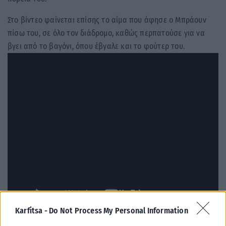
Στο βίντεο φαίνεται επίσης το αίμα που άφησε ο Μπράουν
πίσω του, σε όλο τον διάδρομο, καθώς περπατούσε για να
βγει από το βαγόνι, όπου έβγαλε και το φούτερ του.
Karfitsa -
Do Not Process My Personal Information