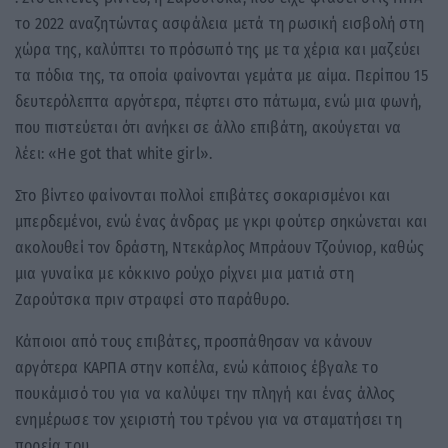
το 2022 αναζητώντας ασφάλεια μετά τη ρωσική εισβολή στη
χώρα της, καλύπτει το πρόσωπό της με τα χέρια και μαζεύει
τα πόδια της, τα οποία φαίνονται γεμάτα με αίμα. Περίπου 15
δευτερόλεπτα αργότερα, πέφτει στο πάτωμα, ενώ μια φωνή,
που πιστεύεται ότι ανήκει σε άλλο επιβάτη, ακούγεται να
λέει: «Ηe got that white girl».
Στο βίντεο φαίνονται πολλοί επιβάτες σοκαρισμένοι και
μπερδεμένοι, ενώ ένας άνδρας με γκρι φούτερ σηκώνεται και
ακολουθεί τον δράστη, Ντεκάρλος Μπράουν Τζούνιορ, καθώς
μια γυναίκα με κόκκινο ρούχο ρίχνει μια ματιά στη
Ζαρούτσκα πριν στραφεί στο παράθυρο.
Κάποιοι από τους επιβάτες, προσπάθησαν να κάνουν
αργότερα ΚΑΡΠΑ στην κοπέλα, ενώ κάποιος έβγαλε το
πουκάμισό του για να καλύψει την πληγή και ένας άλλος
ενημέρωσε τον χειριστή του τρένου για να σταματήσει τη
πορεία του.