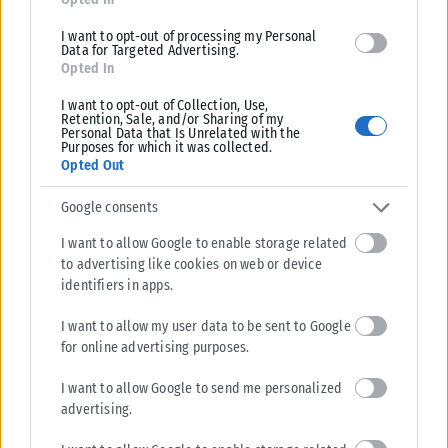
ΕΛΛΆΔΑ
I want to opt-out of processing my Personal
Αίθριος ο καιρός στη Θεσσαλονίκη
Data for Targeted Advertising.
Opted In
Γενικά αίθριος στη Μακεδονία και τη Θράκη, με λίγες τοπικές
νεφώσεις, πρόσκαιρα αυξημένες κυρίως τις μεσημβρινές -
I want to opt-out of Collection, Use,
Retention, Sale, and/or Sharing of my
απογευματινές ώρες οπότε...
Personal Data that Is Unrelated with the
Purposes for which it was collected.
ΑΝΑΡΤΉΘΗΚΕ ΑΠΌ
ΕΛΕΆΝΑ ΖΑΜΠΆΡΑ
09/08/2026
Opted Out
Google consents
I want to allow Google to enable storage related
to advertising like cookies on web or device
identifiers in apps.
I want to allow my user data to be sent to Google
for online advertising purposes.
I want to allow Google to send me personalized
advertising.