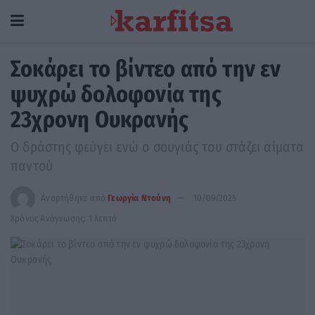
Σοκάρει το βίντεο από την εν
ψυχρώ δολοφονία της
23χρονη Ουκρανής
Ο δράστης φεύγει ενώ ο σουγιάς του στάζει αίματα
παντού
Αναρτήθηκε από
Γεωργία Ντούνη
10/09/2025
Χρόνος Ανάγνωσης: 1 λεπτό