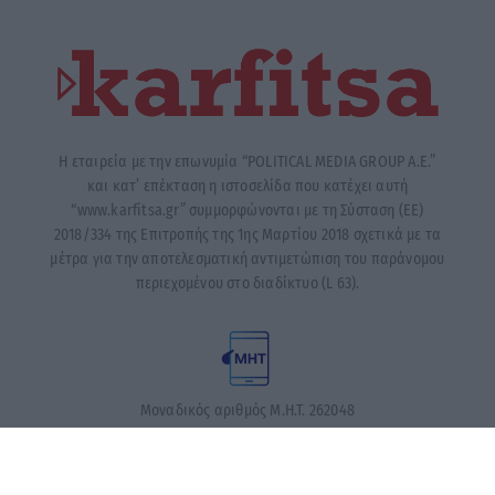
Η εταιρεία με την επωνυμία “POLITICAL MEDIA GROUP A.E.”
και κατ’ επέκταση η ιστοσελίδα που κατέχει αυτή
“www.karfitsa.gr” συμμορφώνονται με τη Σύσταση (ΕΕ)
2018/334 της Επιτροπής της 1ης Μαρτίου 2018 σχετικά με τα
μέτρα για την αποτελεσματική αντιμετώπιση του παράνομου
περιεχομένου στο διαδίκτυο (L 63).
Μοναδικός αριθμός Μ.Η.Τ. 262048
ΤΑ ΠΡΩΤΟΣΕΛΙΔΑ ΣΗΜΕΡΑ