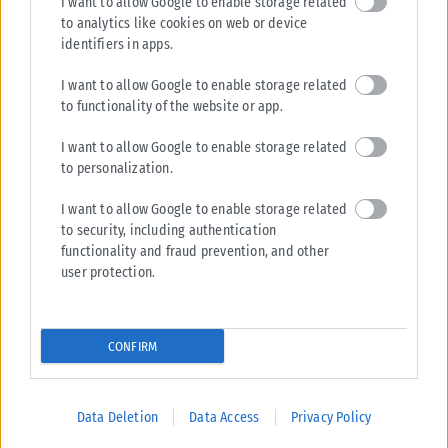
I want to allow Google to enable storage related
LIFESTYLE
to analytics like cookies on web or device
identifiers in apps.
Η Ελίζαμπεθ Ελέτσι πήρε την ευχή για τον γιο της στον Άγιο
Νεκτάριο – Η συγκινητική ανάρτηση
I want to allow Google to enable storage related
Μια ιδιαίτερα συγκινητική στιγμή μοιράστηκε με τους διαδικτυακούς
to functionality of the website or app.
της φίλους η Ελίζαμπεθ Ελέτσι, η οποία επισκέφθηκε μαζί με τον
σύζυγό...
I want to allow Google to enable storage related
to personalization.
ΑΝΑΡΤΉΘΗΚΕ ΑΠΌ
ΔΉΜΗΤΡΑ ΚΑΤΡΑΜΆΔΟΥ
08/08/2026
I want to allow Google to enable storage related
to security, including authentication
functionality and fraud prevention, and other
user protection.
CONFIRM
Data Deletion
Data Access
Privacy Policy