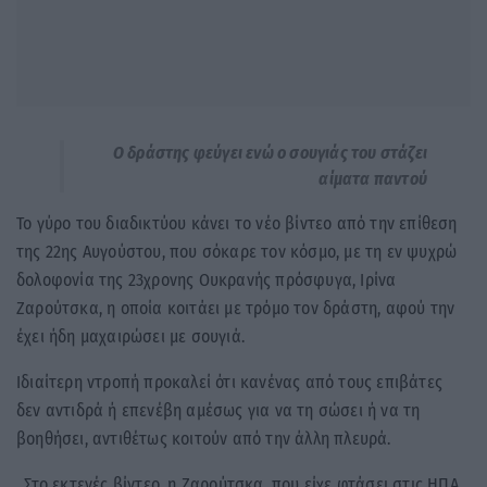
Ο δράστης φεύγει ενώ ο σουγιάς του στάζει
αίματα παντού
Το γύρο του διαδικτύου κάνει το νέο βίντεο από την επίθεση
της 22ης Αυγούστου, που σόκαρε τον κόσμο, με τη εν ψυχρώ
δολοφονία της 23χρονης Ουκρανής πρόσφυγα, Ιρίνα
Ζαρούτσκα, η οποία κοιτάει με τρόμο τον δράστη, αφού την
έχει ήδη μαχαιρώσει με σουγιά.
Ιδιαίτερη ντροπή προκαλεί ότι κανένας από τους επιβάτες
δεν αντιδρά ή επενέβη αμέσως για να τη σώσει ή να τη
βοηθήσει, αντιθέτως κοιτούν από την άλλη πλευρά.
. Στο εκτενές βίντεο, η Ζαρούτσκα, που είχε φτάσει στις ΗΠΑ