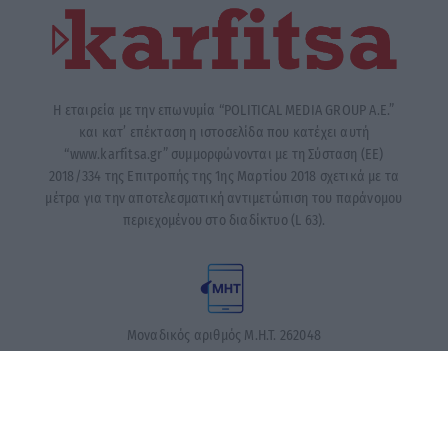
Η εταιρεία με την επωνυμία “POLITICAL MEDIA GROUP A.E.”
και κατ’ επέκταση η ιστοσελίδα που κατέχει αυτή
“www.karfitsa.gr” συμμορφώνονται με τη Σύσταση (ΕΕ)
2018/334 της Επιτροπής της 1ης Μαρτίου 2018 σχετικά με τα
μέτρα για την αποτελεσματική αντιμετώπιση του παράνομου
περιεχομένου στο διαδίκτυο (L 63).
Μοναδικός αριθμός Μ.Η.Τ. 262048
ΤΑ ΠΡΩΤΟΣΕΛΙΔΑ ΣΗΜΕΡΑ