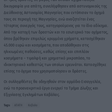
δικογραφία για απάτη, συνελήφθησαν από αστυνομικούς της
Διεύθυνσης Αστυνομίας Μαγνησίας που εντόπισαν το όχημά
τους σε περιοχή της Μαγνησίας, ενώ αναζητείται ένας
τέταρτος συνεργός τους, κατηγορούμενος για το ίδιο αδίκημα.
Από την κατοχή των δραστών και το εσωτερικό του οχήματος,
όπου βρέθηκαν επιμελώς κρυμμένα χρήματα, κατασχέθηκαν
45.000 ευρώ και κοσμήματα, που αποδόθηκαν στις
ηλικιωμένες παθούσες, καθώς επίσης και επιπλέον
κοσμήματα – τιμαλφή και χρηματικό μικροπόσο, το
ιδιοκτησιακό καθεστώς των οποίων ερευνάται. Κατασχέθηκε
επίσης το όχημα που χρησιμοποίησαν οι δράστες.
Οι συλληφθέντες θα οδηγηθούν στον αρμόδιο Εισαγγελέα,
ενώ το προανακριτικό έργο ενεργεί το Τμήμα Δίωξης και
Εξιχνίασης Εγκλημάτων Καβάλας.
Tags:
ΑΠΑΤΗ
Καβαλα