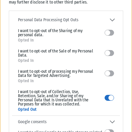
may further disclose it to other third parties.
Η Lionsgate στοχεύει σε κυκλοφορία της ταινίας «Michael 2»
στα τέλη του 2027 με αρχές του 2028
Please note that this website/app uses one or more Google
Η Lionsgate προωθεί το «Michael 2», τη συνέχεια της βιογραφικής
services and may gather and store information including but not
Personal Data Processing Opt Outs
ταινίας για τον Μάικλ Τζάκσον, με τα γυρίσματα να σχεδιάζονται...
limited to your visit or usage behaviour. You may click to grant or
I want to opt-out of the Sharing of my
deny consent to Google and its third-party tags to use your data
ΑΝΑΡΤΉΘΗΚΕ ΑΠΌ
KARFITSANEWS
07/08/2026
personal data.
for below specified purposes in below Google consent section.
Opted In
I want to opt-out of the Sale of my Personal
Data.
Opted In
I want to opt-out of processing my Personal
Data for Targeted Advertising.
Opted In
I want to opt-out of Collection, Use,
Retention, Sale, and/or Sharing of my
Personal Data that Is Unrelated with the
Purposes for which it was collected.
Opted Out
Google consents
ΔΙΕΘΝΉ