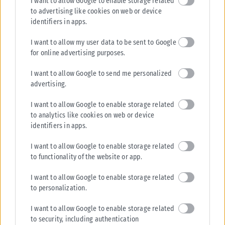
I want to allow Google to enable storage related
Σαουδική Αραβία: Η αμυντική συμφωνία με Τουρκία και
to advertising like cookies on web or device
Πακιστάν δεν αφορά πυρηνικές φιλοδοξίες
identifiers in apps.
Σαουδάραβας αξιωματούχος διαβεβαίωσε ότι η αμυντική συμφωνία με
I want to allow my user data to be sent to Google
Τουρκία και Πακιστάν δεν συνδέεται με πυρηνικές φιλοδοξίες ούτε
for online advertising purposes.
απειλεί χώρες της...
ΑΝΑΡΤΉΘΗΚΕ ΑΠΌ
KARFITSANEWS
07/08/2026
I want to allow Google to send me personalized
advertising.
I want to allow Google to enable storage related
to analytics like cookies on web or device
identifiers in apps.
I want to allow Google to enable storage related
to functionality of the website or app.
I want to allow Google to enable storage related
to personalization.
I want to allow Google to enable storage related
to security, including authentication