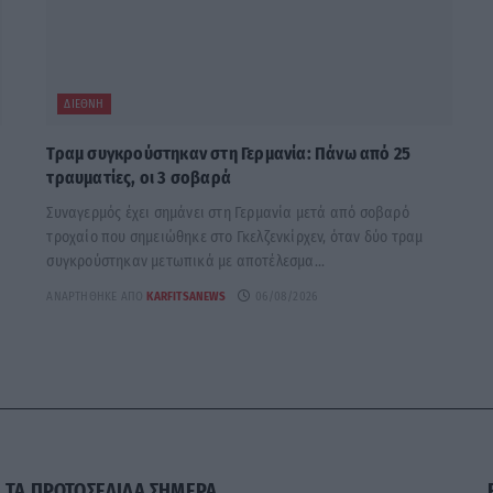
ΔΙΕΘΝΉ
Τραμ συγκρούστηκαν στη Γερμανία: Πάνω από 25
τραυματίες, οι 3 σοβαρά
Συναγερμός έχει σημάνει στη Γερμανία μετά από σοβαρό
τροχαίο που σημειώθηκε στο Γκελζενκίρχεν, όταν δύο τραμ
συγκρούστηκαν μετωπικά με αποτέλεσμα...
ΑΝΑΡΤΉΘΗΚΕ ΑΠΌ
KARFITSANEWS
06/08/2026
ΤΑ ΠΡΩΤΟΣΕΛΙΔΑ ΣΗΜΕΡΑ