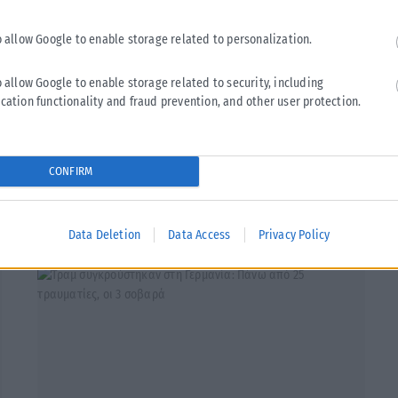
ι μπορεί να αντιλαμβάνονται τη στάση του Αιγόκερου ως
o allow Google to enable storage related to personalization.
 Αιγόκερους είναι να αποδεχτούν ότι δεν μπορούν να
 μεγαλύτερη ευελιξία.
o allow Google to enable storage related to security, including
cation functionality and fraud prevention, and other user protection.
CONFIRM
Tweet
Send
Data Deletion
Data Access
Privacy Policy