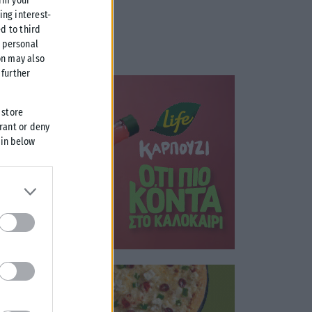
irm your
ing interest-
d to third
r personal
on may also
further
 store
grant or deny
 in below