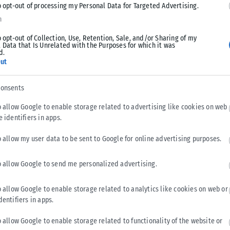
o opt-out of processing my Personal Data for Targeted Advertising.
n
ατοδοτεί την προσωπική τους περίοδο, δεν έρχεται με τη
o opt-out of Collection, Use, Retention, Sale, and/or Sharing of my
 ενεργοποιεί τον άξονα των σχέσεων, φέρνοντας στην
 Data that Is Unrelated with the Purposes for which it was
d.
ιο. Σχέσεις με φίλους, συντρόφους ή συνεργάτες
ut
, παράπονα ή καταπιεσμένα συναισθήματα. Η ανάγκη των
ην ανάγκη των άλλων για ισότητα και ελευθερία,
consents
του ανάδρομου Κρόνου προς το τέλος του μήνα επαναφέρει
α και επαναπροσδιορισμό στόχων. Το μάθημα εδώ είναι
o allow Google to enable storage related to advertising like cookies on web
e identifiers in apps.
σουν περισσότερο και να ελέγξουν την τάση τους να
o allow my user data to be sent to Google for online advertising purposes.
o allow Google to send me personalized advertising.
απαιτητικό κύκλο δοκιμασιών. Ο ανάδρομος Κρόνος, πλανήτης
έλεγχο, επηρεάζει βαθιά την καθημερινότητα και την
o allow Google to enable storage related to analytics like cookies on web or
dentifiers in apps.
ς λογαριασμοί επιστρέφουν, ενώ εκκρεμότητες ζητούν
στον προγραμματισμό και τη σταθερότητα, αυτή η περίοδος
o allow Google to enable storage related to functionality of the website or
ματα ξεφεύγουν από τον έλεγχο. Παράλληλα, οι