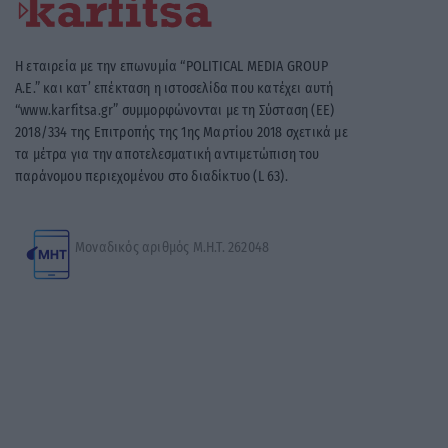
Η εταιρεία με την επωνυμία “POLITICAL MEDIA GROUP
A.E.” και κατ’ επέκταση η ιστοσελίδα που κατέχει αυτή
“www.karfitsa.gr” συμμορφώνονται με τη Σύσταση (ΕΕ)
2018/334 της Επιτροπής της 1ης Μαρτίου 2018 σχετικά με
τα μέτρα για την αποτελεσματική αντιμετώπιση του
παράνομου περιεχομένου στο διαδίκτυο (L 63).
Μοναδικός αριθμός Μ.Η.Τ. 262048