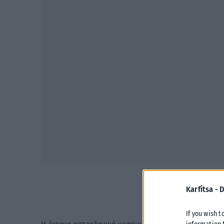
Karfitsa -
D
If you wish t