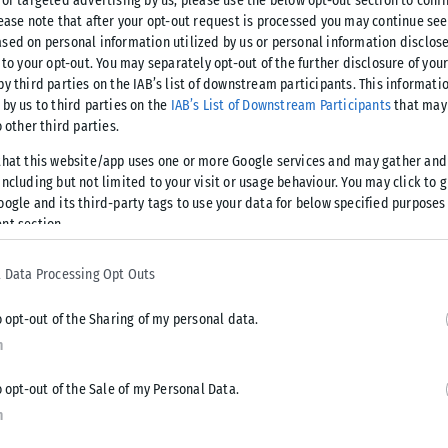
εριβάλλον γεμάτο προκλήσεις. Ο ανάδρομος Ερμής επηρεάζει
for targeted advertising by us, please use the below opt-out section to conf
lease note that after your opt-out request is processed you may continue see
ιδώνας θολώνει την κρίση και ενισχύει τις ψευδαισθήσεις,
sed on personal information utilized by us or personal information disclose
α όσα είχαν μείνει στο παρασκήνιο.
 to your opt-out. You may separately opt-out of the further disclosure of you
by third parties on the IAB’s list of downstream participants. This informati
 by us to third parties on the
IAB’s List of Downstream Participants
that may 
αι πως καλούνται να αντιμετωπίσουν δοκιμασίες. Όμως,
o other third parties.
υτές δεν είναι τυχαίες: αποτελούν ευκαιρίες για εξέλιξη,
that this website/app uses one or more Google services and may gather and
ncluding but not limited to your visit or usage behaviour. You may click to 
oogle and its third-party tags to use your data for below specified purposes
nt section.
οπών, καθώς ο ανάδρομος Ερμής, κυβερνήτης τους, επηρεάζει
αμβάνουν αποφάσεις. Η καθημερινότητα γίνεται πιο χαοτική,
 Data Processing Opt Outs
γούν ένα αίσθημα αστάθειας. Συζητήσεις που υπό άλλες
ηνείες, ενώ επαγγελματικά σχέδια μπορεί να «κολλήσουν»
o opt-out of the Sharing of my personal data.
μου Ποσειδώνα εντείνει την αβεβαιότητα, θολώνοντας την
n
ήσεις. Οι Δίδυμοι καλούνται να κινηθούν πιο προσεκτικά
o opt-out of the Sale of my Personal Data.
ουν βιαστικές αποφάσεις, ειδικά σε ζητήματα που αφορούν
n