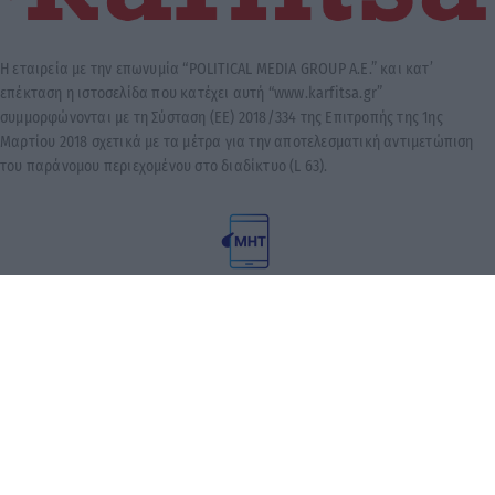
Η εταιρεία με την επωνυμία “POLITICAL MEDIA GROUP A.E.” και κατ’
επέκταση η ιστοσελίδα που κατέχει αυτή “www.karfitsa.gr”
συμμορφώνονται με τη Σύσταση (ΕΕ) 2018/334 της Επιτροπής της 1ης
Μαρτίου 2018 σχετικά με τα μέτρα για την αποτελεσματική αντιμετώπιση
του παράνομου περιεχομένου στο διαδίκτυο (L 63).
Μοναδικός αριθμός Μ.Η.Τ. 262048
© 2026 Karfitsa