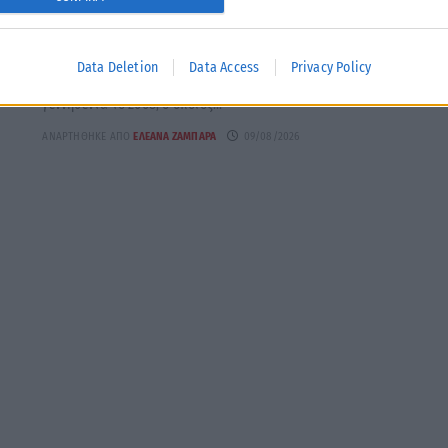
Θεσσαλονίκη: Συνελήφθη νεαρός με όπλο ρέπλικα
Aστυνομικοί στη Θεσσαλονίκη προχώρησαν στη σύλληψη ενός
Data Deletion
Data Access
Privacy Policy
νεαρού που κατείχε ένα όπλο ρέπλικα. Πρόκειται για
γεννηθέντα το 2008, ο οποίος...
ΑΝΑΡΤΉΘΗΚΕ ΑΠΌ
ΕΛΕΆΝΑ ΖΑΜΠΆΡΑ
09/08/2026