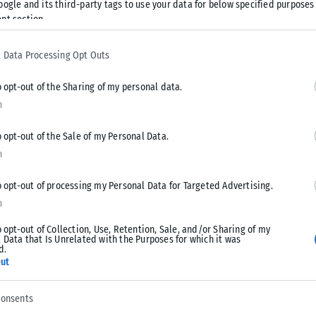
oogle and its third-party tags to use your data for below specified purposes
nt section.
 Data Processing Opt Outs
ιο αστυνομικής επιχείρησης της
Δίωξης Οργανωμένου
 υπηκόους οι οποίοι φέρονται να συνδέονται με εγκληματικά
o opt-out of the Sharing of my personal data.
n
o opt-out of the Sale of my Personal Data.
νο Τούρκο και μία 28χρονη Γαλλίδα, στην κατοχή των οποίων
n
, καθώς και για έναν 30χρονο Τούρκο, σε βάρος του οποίου
ία για εμπορία μεγάλης ποσότητας ναρκωτικών πριν το 2022.
o opt-out of processing my Personal Data for Targeted Advertising.
n
Πρωτοδικών Θεσσαλονίκης και παραπέμφθηκαν να
o opt-out of Collection, Use, Retention, Sale, and/or Sharing of my
ορίες για
εμπορία ναρκωτικών
.
 Data that Is Unrelated with the Purposes for which it was
d.
ut
ών και στη συνέχεια στις φυλακές, ενώ αναμένεται να
κία
.
consents