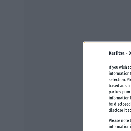
Karfitsa -
D
If you wish t
information 
selection. P
based ads ba
parties prior
information 
be disclosed
disclose it t
Please note 
information i