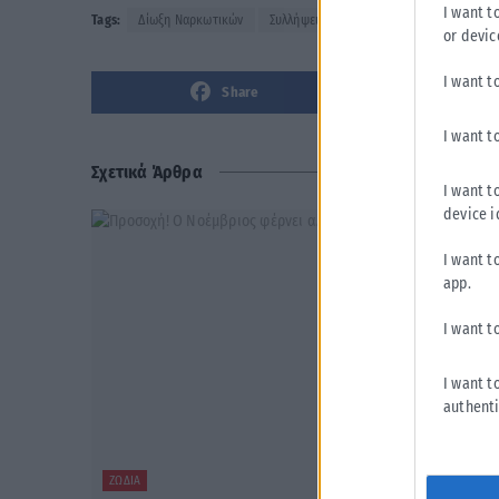
I want t
Tags:
Δίωξη Ναρκωτικών
Συλλήψεις
or devic
I want t
Share
I want t
Σχετικά Άρθρα
I want t
device i
I want t
app.
I want t
I want t
authenti
ΖΏΔΙΑ