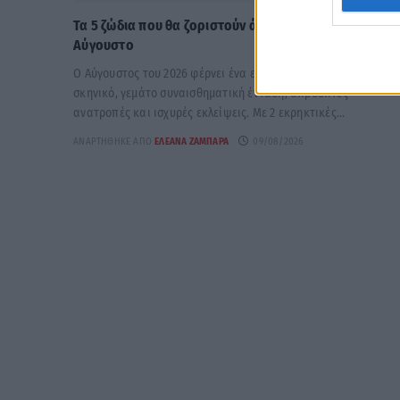
Τα 5 ζώδια που θα ζοριστούν άσχημα αυτόν τον
Αύγουστο
Ο Αύγουστος του 2026 φέρνει ένα εκρηκτικό αστρολογικό
σκηνικό, γεμάτο συναισθηματική ένταση, απρόοπτες
ανατροπές και ισχυρές εκλείψεις. Με 2 εκρηκτικές...
ΑΝΑΡΤΉΘΗΚΕ ΑΠΌ
ΕΛΕΆΝΑ ΖΑΜΠΆΡΑ
09/08/2026