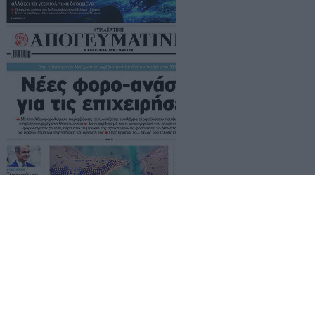
Τα
πρωτοσέλιδα
των
εφημερίδων
Ταυτότητα
Επικοινωνία & Διαφήμιση
Όροι Χρήσης – Πολιτική Απορρήτου