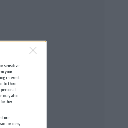
 or sensitive
irm your
ing interest-
d to third
r personal
on may also
further
 store
grant or deny