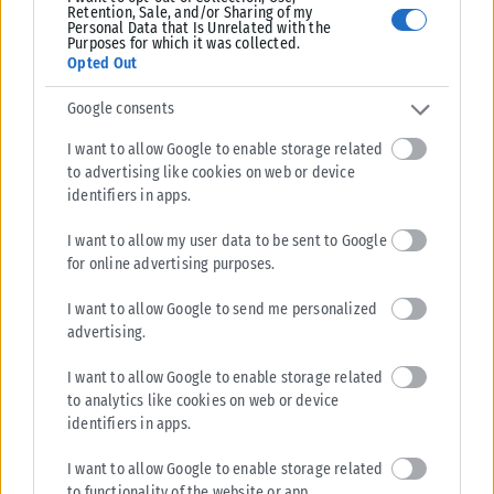
Retention, Sale, and/or Sharing of my
Personal Data that Is Unrelated with the
Purposes for which it was collected.
Opted Out
Google consents
I want to allow Google to enable storage related
to advertising like cookies on web or device
identifiers in apps.
I want to allow my user data to be sent to Google
for online advertising purposes.
ΔΙΕΘΝΉ
I want to allow Google to send me personalized
Σαουδική Αραβία: Η αμυντική συμφωνία με Τουρκία και
advertising.
Πακιστάν δεν αφορά πυρηνικές φιλοδοξίες
Σαουδάραβας αξιωματούχος διαβεβαίωσε ότι η αμυντική συμφωνία με
I want to allow Google to enable storage related
Τουρκία και Πακιστάν δεν συνδέεται με πυρηνικές φιλοδοξίες ούτε
to analytics like cookies on web or device
απειλεί χώρες της...
identifiers in apps.
ΑΝΑΡΤΉΘΗΚΕ ΑΠΌ
KARFITSANEWS
07/08/2026
I want to allow Google to enable storage related
to functionality of the website or app.