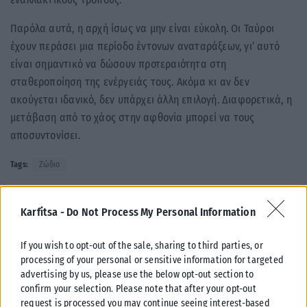
Παρόλα αυτά, η αρχή ίσως να μην είναι εύκολη. Οι Ταύροι
έχουν περάσει μια περίοδο έντονων αναταράξεων, γι’ αυτό
είναι σημαντικό να δώσουν προτεραιότητα στη
σταθεροποίηση της ενέργειάς τους. Ακόμα κι αν δεν
ακούγεται ιδανικό, δεν υπάρχει άλλη επιλογή. Διαφορετικά, η
μετάβαση από το χάος στην αφθονία μπορεί να τους
αποσυντονίσει.
Tags:
Ζώδιο
Karfitsa -
Do Not Process My Personal Information
If you wish to opt-out of the sale, sharing to third parties, or
Σχετικά Άρθρα
processing of your personal or sensitive information for targeted
advertising by us, please use the below opt-out section to
confirm your selection. Please note that after your opt-out
request is processed you may continue seeing interest-based