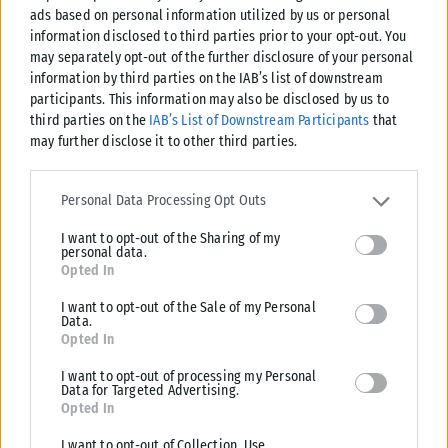
ads based on personal information utilized by us or personal
information disclosed to third parties prior to your opt-out. You
may separately opt-out of the further disclosure of your personal
information by third parties on the IAB’s list of downstream
participants. This information may also be disclosed by us to
third parties on the
IAB’s List of Downstream Participants
that
may further disclose it to other third parties.
Please note that this website/app uses one or more Google
services and may gather and store information including but not
Personal Data Processing Opt Outs
limited to your visit or usage behaviour. You may click to grant or
I want to opt-out of the Sharing of my
deny consent to Google and its third-party tags to use your data
ΠΟΛΙΤΙΣΜΌΣ
personal data.
for below specified purposes in below Google consent section.
Opted In
Η Lionsgate στοχεύει σε κυκλοφορία της ταινίας «Michael 2»
στα τέλη του 2027 με αρχές του 2028
I want to opt-out of the Sale of my Personal
Data.
Η Lionsgate προωθεί το «Michael 2», τη συνέχεια της βιογραφικής
Opted In
ταινίας για τον Μάικλ Τζάκσον, με τα γυρίσματα να σχεδιάζονται...
I want to opt-out of processing my Personal
ΑΝΑΡΤΉΘΗΚΕ ΑΠΌ
KARFITSANEWS
07/08/2026
Data for Targeted Advertising.
Opted In
I want to opt-out of Collection, Use,