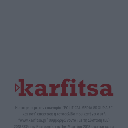
Η εταιρεία με την επωνυμία “POLITICAL MEDIA GROUP A.E.”
και κατ’ επέκταση η ιστοσελίδα που κατέχει αυτή
“www.karfitsa.gr” συμμορφώνονται με τη Σύσταση (ΕΕ)
2018/334 της Επιτροπής της 1ης Μαρτίου 2018 σχετικά με τα