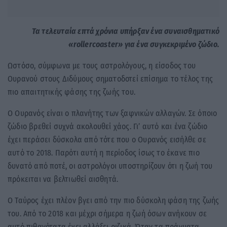
Τα τελευταία επτά χρόνια υπήρξαν ένα συναισθηματικό
«rollercoaster» για ένα συγκεκριμένο ζώδιο.
Ωστόσο, σύμφωνα με τους αστρολόγους, η είσοδος του
Ουρανού στους Διδύμους σηματοδοτεί επίσημα το τέλος της
πιο απαιτητικής φάσης της ζωής του.
Ο Ουρανός είναι ο πλανήτης των ξαφνικών αλλαγών. Σε όποιο
ζώδιο βρεθεί συχνά ακολουθεί χάος. Γι’ αυτό και ένα ζώδιο
έχει περάσει δύσκολα από τότε που ο Ουρανός εισήλθε σε
αυτό το 2018. Παρότι αυτή η περίοδος ίσως το έκανε πιο
δυνατό από ποτέ, οι αστρολόγοι υποστηρίζουν ότι η ζωή του
πρόκειται να βελτιωθεί αισθητά.
Ο Ταύρος έχει πλέον βγει από την πιο δύσκολη φάση της ζωής
του. Από το 2018 και μέχρι σήμερα η ζωή όσων ανήκουν σε
αυτό πιθανότατα έχει αλλάξει ριζικά. Όταν τα πράγματα