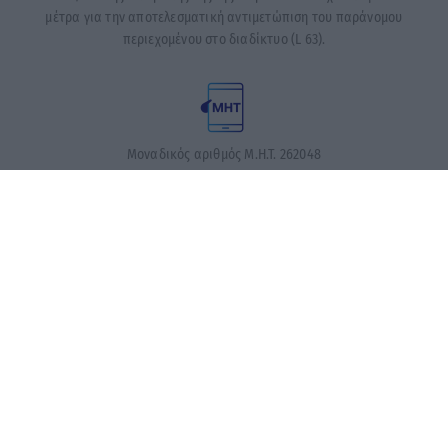
μέτρα για την αποτελεσματική αντιμετώπιση του παράνομου
περιεχομένου στο διαδίκτυο (L 63).
Μοναδικός αριθμός Μ.Η.Τ. 262048
ΤΑ ΠΡΩΤΟΣΕΛΙΔΑ ΣΗΜΕΡΑ