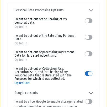
Please note that this website/app uses one or more Google
services and may gather and store information including but not
Personal Data Processing Opt Outs
SOCIAL MEDIA & TECH
limited to your visit or usage behaviour. You may click to grant or
I want to opt-out of the Sharing of my
deny consent to Google and its third-party tags to use your data
Γιατί τα smartphones και οι υπολογιστές δεν επηρεάστηκαν
personal data.
for below specified purposes in below Google consent section.
από τους αμερικανικούς δασμούς
Opted In
Εν μέσω εμπορικού πολέμου με την Κίνα που έχει προκαλέσει πανικό
I want to opt-out of the Sale of my Personal
στις χρηματαγορές, οι ΗΠΑ αναθεώρησαν τη θέση τους εξαιρώντας...
Data.
Opted In
ΑΝΑΡΤΉΘΗΚΕ ΑΠΌ
ΚΑΡΦΙΤΣΑ NEWS
13/04/2025
I want to opt-out of processing my Personal
Data for Targeted Advertising.
Opted In
I want to opt-out of Collection, Use,
Retention, Sale, and/or Sharing of my
Personal Data that Is Unrelated with the
Purposes for which it was collected.
Opted Out
Google consents
I want to allow Google to enable storage related
to advertising like cookies on web or device