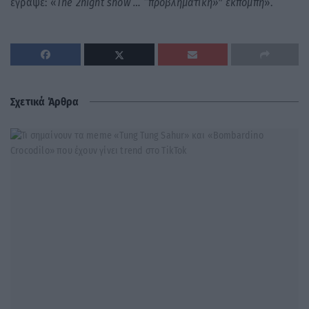
έγραψε: «
The 2night show … “προβληματική»” εκπομπή
».
Σχετικά Άρθρα