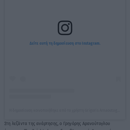
Δείτε αυτή τη δημοσίευση στο Instagram.
Η δημοσίευση κοινοποιήθηκε από το χρήστη Grigoris Arnaoutoglou (@grigorisarnaoutoglou.official)
Στη λεζάντα της ανάρτησης, ο Γρηγόρης Αρανούτογλου