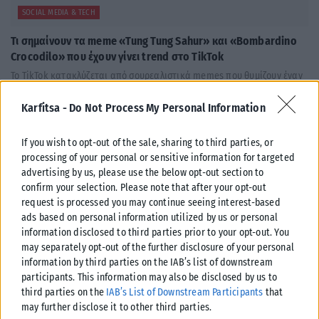
SOCIAL MEDIA & TECH
Τι σημαίνουν τα meme «Tung Tung Sahur» και «Bombardino
Crocodilo» που έχουν γίνει trend στο TikTok
Το TikTok κατακλύζεται από σουρεαλιστικά memes που θυμίζουν έναν
παράξενο ψηφιακό εφιάλτη. Πρόκειται για τον κόσμο του «Italian
Karfitsa -
Do Not Process My Personal Information
Brainrot» —...
ΑΝΑΡΤΉΘΗΚΕ ΑΠΌ
NEWSROOM
26/04/2025
If you wish to opt-out of the sale, sharing to third parties, or
processing of your personal or sensitive information for targeted
advertising by us, please use the below opt-out section to
confirm your selection. Please note that after your opt-out
request is processed you may continue seeing interest-based
ads based on personal information utilized by us or personal
information disclosed to third parties prior to your opt-out. You
may separately opt-out of the further disclosure of your personal
information by third parties on the IAB’s list of downstream
participants. This information may also be disclosed by us to
third parties on the
IAB’s List of Downstream Participants
that
may further disclose it to other third parties.