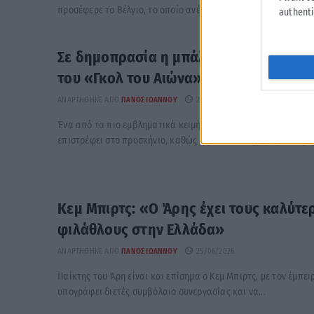
προσέφερε το Βέλγιο, το οποίο ανέτρεψε το εις βάρος του...
authenti
Σε δημοπρασία η μπάλα του «Χεριού τ
του «Γκολ του Αιώνα» του Μαραντόνα
ΑΝΑΡΤΉΘΗΚΕ ΑΠΌ
ΠΆΝΟΣ ΙΩΆΝΝΟΥ
25/06/2026
Ένα από τα πιο εμβληματικά κειμήλια στην ιστορία του παγκ
επιστρέφει στο προσκήνιο, καθώς η μπάλα που χρησιμοποιήθηκ
Κεμ Μπιρτς: «Ο Άρης έχει τους καλύτε
φιλάθλους στην Ελλάδα»
ΑΝΑΡΤΉΘΗΚΕ ΑΠΌ
ΠΆΝΟΣ ΙΩΆΝΝΟΥ
25/06/2026
Παίκτης του Άρη είναι και επίσημα ο Κεμ Μπιρτς, με τον έμπει
υπογράφει διετές συμβόλαιο συνεργασίας και να...