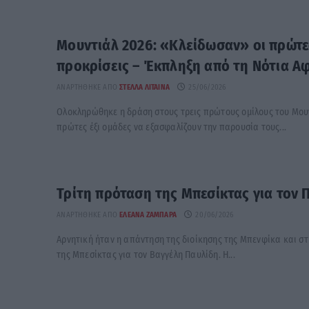
Μουντιάλ 2026: «Κλείδωσαν» οι πρώτες
προκρίσεις – Έκπληξη από τη Νότια Α
ΑΝΑΡΤΉΘΗΚΕ ΑΠΌ
ΣΤΈΛΛΑ ΛΊΤΑΙΝΑ
25/06/2026
Ολοκληρώθηκε η δράση στους τρεις πρώτους ομίλους του Μουντ
πρώτες έξι ομάδες να εξασφαλίζουν την παρουσία τους...
Τρίτη πρόταση της Μπεσίκτας για τον 
ΑΝΑΡΤΉΘΗΚΕ ΑΠΌ
ΕΛΕΆΝΑ ΖΑΜΠΆΡΑ
20/06/2026
Αρνητική ήταν η απάντηση της διοίκησης της Μπενφίκα και στη
της Μπεσίκτας για τον Βαγγέλη Παυλίδη. Η...