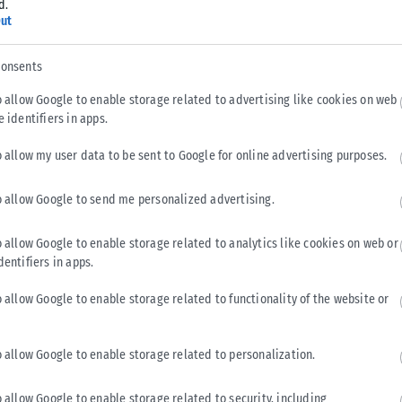
υ...
d.
ut
consents
ττήθηκε με
o allow Google to enable storage related to advertising like cookies on web
e identifiers in apps.
o allow my user data to be sent to Google for online advertising purposes.
πόμενη φάση των
ας,...
o allow Google to send me personalized advertising.
o allow Google to enable storage related to analytics like cookies on web or
dentifiers in apps.
γίου από το
o allow Google to enable storage related to functionality of the website or
5′ την
o allow Google to enable storage related to personalization.
 Κυπέλλου 2026
o allow Google to enable storage related to security, including