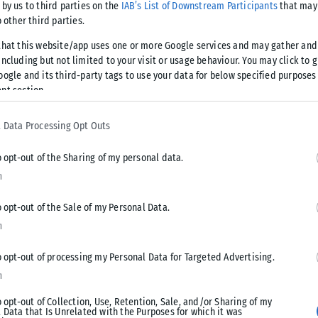
 by us to third parties on the
IAB’s List of Downstream Participants
that may 
o other third parties.
that this website/app uses one or more Google services and may gather and
ncluding but not limited to your visit or usage behaviour. You may click to 
oogle and its third-party tags to use your data for below specified purposes
ή γύρισε το
nt section.
Μουντιάλ
 Data Processing Opt Outs
Κυπέλλων, η
o opt-out of the Sharing of my personal data.
n
o opt-out of the Sale of my Personal Data.
n
A για το σόου
o opt-out of processing my Personal Data for Targeted Advertising.
n
o opt-out of Collection, Use, Retention, Sale, and/or Sharing of my
τεχνών που θα
 Data that Is Unrelated with the Purposes for which it was