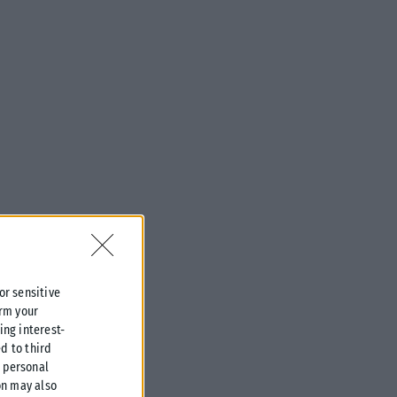
 or sensitive
irm your
ing interest-
d to third
r personal
on may also