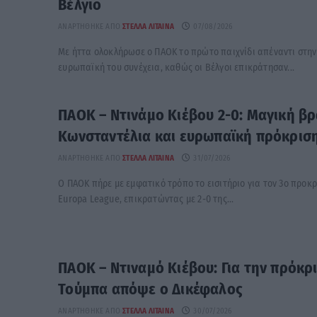
Βέλγιο
ΑΝΑΡΤΉΘΗΚΕ ΑΠΌ
ΣΤΈΛΛΑ ΛΊΤΑΙΝΑ
07/08/2026
Με ήττα ολοκλήρωσε ο ΠΑΟΚ το πρώτο παιχνίδι απέναντι στην 
ευρωπαϊκή του συνέχεια, καθώς οι Βέλγοι επικράτησαν...
ΠΑΟΚ – Ντινάμο Κιέβου 2-0: Μαγική β
Κωνσταντέλια και ευρωπαϊκή πρόκριση
ΑΝΑΡΤΉΘΗΚΕ ΑΠΌ
ΣΤΈΛΛΑ ΛΊΤΑΙΝΑ
31/07/2026
Ο ΠΑΟΚ πήρε με εμφατικό τρόπο το εισιτήριο για τον 3ο προκ
Europa League, επικρατώντας με 2-0 της...
ΠΑΟΚ – Ντιναμό Κιέβου: Για την πρόκρ
Τούμπα απόψε ο Δικέφαλος
ΑΝΑΡΤΉΘΗΚΕ ΑΠΌ
ΣΤΈΛΛΑ ΛΊΤΑΙΝΑ
30/07/2026