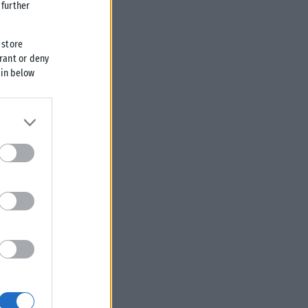
further
 store
grant or deny
 in below