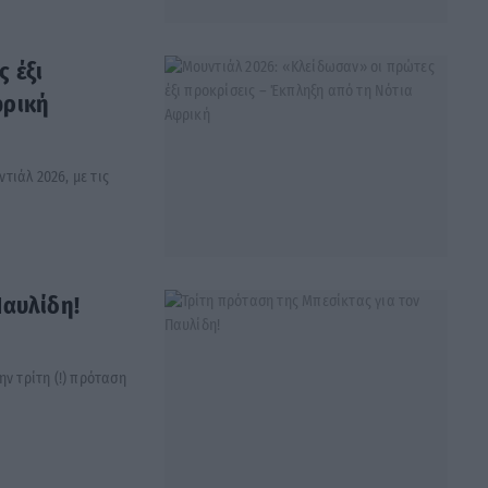
 έξι
φρική
ιάλ 2026, με τις
Παυλίδη!
ν τρίτη (!) πρόταση