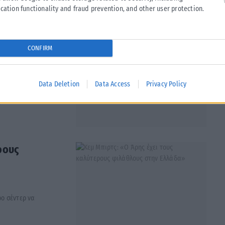
cation functionality and fraud prevention, and other user protection.
ου Θεού» και
CONFIRM
Data Deletion
Data Access
Privacy Policy
όσμιου ποδοσφαίρου
ε στον...
ρους
ρο σέντερ να