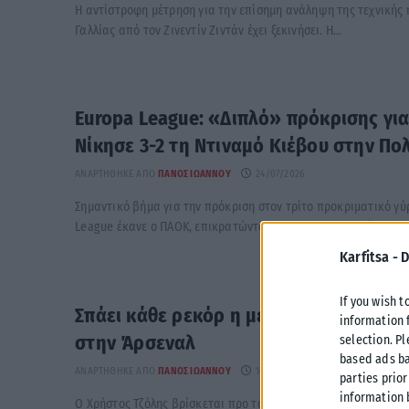
Η αντίστροφη μέτρηση για την επίσημη ανάληψη της τεχνικής 
Γαλλίας από τον Ζινεντίν Ζιντάν έχει ξεκινήσει. Η...
Europa League: «Διπλό» πρόκρισης για
Νίκησε 3-2 τη Ντιναμό Κιέβου στην Πο
ΑΝΑΡΤΉΘΗΚΕ ΑΠΌ
ΠΆΝΟΣ ΙΩΆΝΝΟΥ
24/07/2026
Σημαντικό βήμα για την πρόκριση στον τρίτο προκριματικό γύ
League έκανε ο ΠΑΟΚ, επικρατώντας με 3-2 της Ντιναμό...
Karfitsa -
D
If you wish t
Σπάει κάθε ρεκόρ η μεταγραφή του Χρ
information 
στην Άρσεναλ
selection. P
based ads ba
ΑΝΑΡΤΉΘΗΚΕ ΑΠΌ
ΠΆΝΟΣ ΙΩΆΝΝΟΥ
16/07/2026
parties prior
information 
Ο Χρήστος Τζόλης βρίσκεται προ των πυλών της Άρσεναλ, με τ