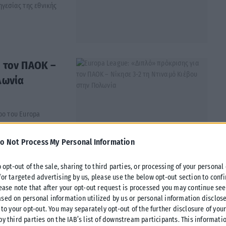
ηγεσίας της εθνικής
 τον ΠΑΟΚ –
λωνία
ρο του Europa
o Not Process My Personal Information
o opt-out of the sale, sharing to third parties, or processing of your personal
ήστου Τζόλη
for targeted advertising by us, please use the below opt-out section to conf
lease note that after your opt-out request is processed you may continue see
sed on personal information utilized by us or personal information disclose
 to your opt-out. You may separately opt-out of the further disclosure of you
by third parties on the IAB’s list of downstream participants. This informati
ον 24χρονο διεθνή