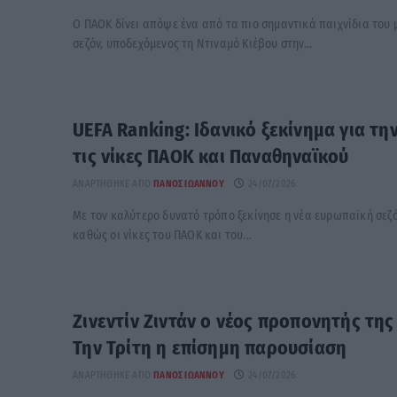
Ο ΠΑΟΚ δίνει απόψε ένα από τα πιο σημαντικά παιχνίδια του μ
σεζόν, υποδεχόμενος τη Ντιναμό Κιέβου στην...
UEFA Ranking: Ιδανικό ξεκίνημα για τη
τις νίκες ΠΑΟΚ και Παναθηναϊκού
ΑΝΑΡΤΉΘΗΚΕ ΑΠΌ
ΠΆΝΟΣ ΙΩΆΝΝΟΥ
24/07/2026
Με τον καλύτερο δυνατό τρόπο ξεκίνησε η νέα ευρωπαϊκή σεζό
καθώς οι νίκες του ΠΑΟΚ και του...
Ζινεντίν Ζιντάν ο νέος προπονητής της
Την Τρίτη η επίσημη παρουσίαση
ΑΝΑΡΤΉΘΗΚΕ ΑΠΌ
ΠΆΝΟΣ ΙΩΆΝΝΟΥ
24/07/2026