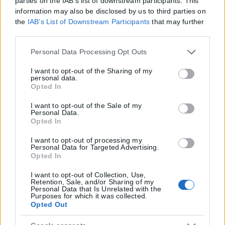
parties on the IAB’s list of downstream participants. This
information may also be disclosed by us to third parties on
the
IAB’s List of Downstream Participants
that may further
disclose it to other third parties.
Please note that this website/app uses one or more Google
Personal Data Processing Opt Outs
services and may gather and store information including
but not limited to your visit or usage behaviour. You may
I want to opt-out of the Sharing of my
personal data.
click to grant or deny consent to Google and its third-party
Opted In
tags to use your data for below specified purposes in below
Google consent section.
I want to opt-out of the Sale of my
Personal Data.
Opted In
I want to opt-out of processing my
Personal Data for Targeted Advertising.
Opted In
I want to opt-out of Collection, Use,
Retention, Sale, and/or Sharing of my
Personal Data that Is Unrelated with the
Purposes for which it was collected.
Opted Out