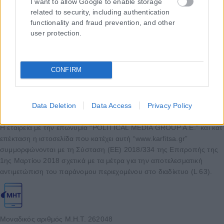
I want to allow Google to enable storage
related to security, including authentication
functionality and fraud prevention, and other
user protection.
CONFIRM
Data Deletion
Data Access
Privacy Policy
Η εταιρεία με την επωνυμία “POLITICAL MEDIA GROUP A.E.” και κατ’
επέκταση η ιστοσελίδα που κατέχει αυτή “www.karfitsa.gr”
συμμορφώνονται με τη Σύσταση (ΕΕ) 2018/334 της Επιτροπής της
1ης Μαρτίου 2018 σχετικά με τα μέτρα για την αποτελεσματική
αντιμετώπιση του παράνομου περιεχομένου στο διαδίκτυο (L 63).
Μοναδικός αριθμός Μ.Η.Τ. 262048