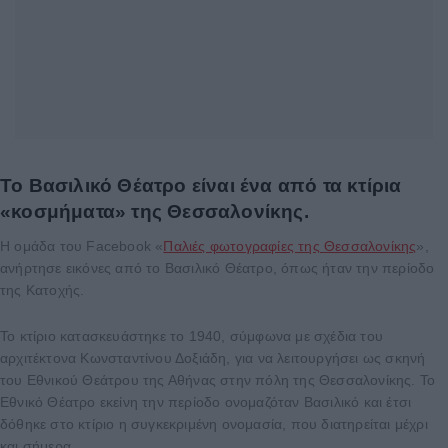
Το Βασιλικό Θέατρο είναι ένα από τα κτίρια
«κοσμήματα» της Θεσσαλονίκης.
Η ομάδα του Facebook «
Παλιές φωτογραφίες της Θεσσαλονίκης
»,
ανήρτησε εικόνες από το Βασιλικό Θέατρο, όπως ήταν την περίοδο
της Κατοχής.
Το κτίριο κατασκευάστηκε το 1940, σύμφωνα με σχέδια του
αρχιτέκτονα Κωνσταντίνου Δοξιάδη, για να λειτουργήσει ως σκηνή
του Εθνικού Θεάτρου της Αθήνας στην πόλη της Θεσσαλονίκης. Το
Εθνικό Θέατρο εκείνη την περίοδο ονομαζόταν Βασιλικό και έτσι
δόθηκε στο κτίριο η συγκεκριμένη ονομασία, που διατηρείται μέχρι
και σήμερα.