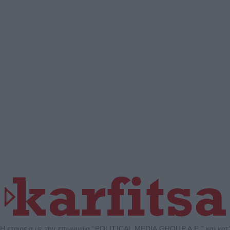
Η εταιρεία με την επωνυμία “POLITICAL MEDIA GROUP A.E.” και κατ’