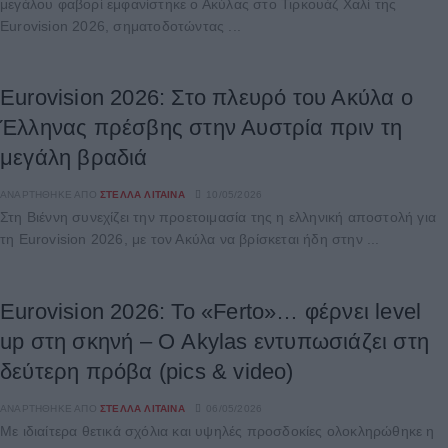
μεγάλου φαβορί εμφανίστηκε ο Ακύλας στο Τιρκουάζ Χαλί της
Eurovision 2026, σηματοδοτώντας ...
Eurovision 2026: Στο πλευρό του Ακύλα ο
Έλληνας πρέσβης στην Αυστρία πριν τη
μεγάλη βραδιά
ΑΝΑΡΤΉΘΗΚΕ ΑΠΌ
ΣΤΈΛΛΑ ΛΊΤΑΙΝΑ
10/05/2026
Στη Βιέννη συνεχίζει την προετοιμασία της η ελληνική αποστολή για
τη Eurovision 2026, με τον Ακύλα να βρίσκεται ήδη στην ...
Eurovision 2026: Το «Ferto»… φέρνει level
up στη σκηνή – Ο Akylas εντυπωσιάζει στη
δεύτερη πρόβα (pics & video)
ΑΝΑΡΤΉΘΗΚΕ ΑΠΌ
ΣΤΈΛΛΑ ΛΊΤΑΙΝΑ
06/05/2026
Με ιδιαίτερα θετικά σχόλια και υψηλές προσδοκίες ολοκληρώθηκε η