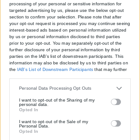
processing of your personal or sensitive information for
targeted advertising by us, please use the below opt-out
Eurovision 2026: «Πέταξαν» για Βιέννη ο
section to confirm your selection. Please note that after
Akylas και η ελληνική αποστολή
your opt-out request is processed you may continue seeing
interest-based ads based on personal information utilized
ΑΝΑΡΤΉΘΗΚΕ ΑΠΌ
ΠΆΝΟΣ ΙΩΆΝΝΟΥ
01/05/2026
by us or personal information disclosed to third parties
Σήμερα το πρωί, το αεροδρόμιο «Ελευθέριος
prior to your opt-out. You may separately opt-out of the
Βενιζέλος» κατακλείστηκε από τηλεοπτικά συνεργεία και
further disclosure of your personal information by third
φωτογράφους, για να καταγράψουν την αναχώρηση
parties on the IAB’s list of downstream participants. This
της ελληνικής αποστολής για την Eurovision. Με προορισμό τη
information may also be disclosed by us to third parties on
Βιέννη, ο Akylas, ...
the
IAB’s List of Downstream Participants
that may further
disclose it to other third parties.
Please note that this website/app uses one or more Google
Personal Data Processing Opt Outs
Δείτε πως θα είναι η σκηνή της φετινής
services and may gather and store information including
Eurovision – Βίντεο από τα αποκαλυπτήρια
but not limited to your visit or usage behaviour. You may
I want to opt-out of the Sharing of my
personal data.
click to grant or deny consent to Google and its third-party
Opted In
ΑΝΑΡΤΉΘΗΚΕ ΑΠΌ
KARFITSANEWS
28/04/2026
tags to use your data for below specified purposes in below
Τα αποκαλυπτήρια της σκηνής της Eurovision, η οποία θα διεξαχθεί
Google consent section.
I want to opt-out of the Sale of my
σε λιγότερο από ένα μήνα στη Βιέννη, έγιναν το πρωί της Τρίτης ...
Personal Data.
Opted In