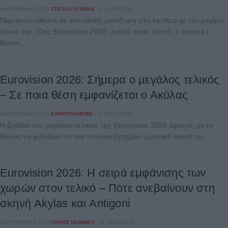
ΑΝΑΡΤΉΘΗΚΕ ΑΠΌ
ΣΤΈΛΛΑ ΛΊΤΑΙΝΑ
16/05/2026
Παρακολουθήστε σε απευθείας μετάδοση στο karfitsa.gr τον μεγάλο
τελικό της 70ης Eurovision 2026, λεπτό προς λεπτό. 3 Ισραήλ |
Noam ...
Eurovision 2026: Σήμερα ο μεγάλος τελικός
– Σε ποια θέση εμφανίζεται ο Ακύλας
ΑΝΑΡΤΉΘΗΚΕ ΑΠΌ
KARFITSANEWS
16/05/2026
Η βραδιά του μεγάλου τελικού της Eurovision 2026 έφτασε, με τη
Βιέννη να φιλοξενεί το πιο πολυσυζητημένο μουσικό event της ...
Eurovision 2026: H σειρά εμφάνισης των
χωρών στον τελικό – Πότε ανεβαίνουν στη
σκηνή Akylas και Antigoni
ΑΝΑΡΤΉΘΗΚΕ ΑΠΌ
ΠΆΝΟΣ ΙΩΆΝΝΟΥ
15/05/2026