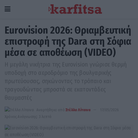
Eurovision 2026: Θριαμβευτική
επιστροφή της Dara στη Σόφια
μέσα σε αποθέωση (VIDEO)
Η μεγάλη νικήτρια της Eurovision γνώρισε θερμή
υποδοχή στο αεροδρόμιο της βουλγαρικής
πρωτεύουσας, σηκώνοντας το τρόπαιο και
τραγουδώντας μπροστά σε εκατοντάδες
θαυμαστές
Αναρτήθηκε από
Στέλλα Λίταινα
17/05/2026
Χρόνος Ανάγνωσης: 3 λεπτά