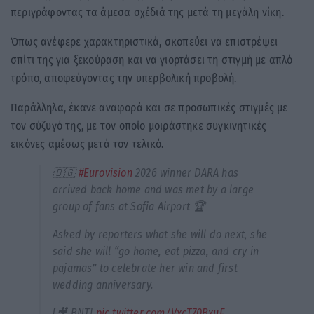
περιγράφοντας τα άμεσα σχέδιά της μετά τη μεγάλη νίκη.
Όπως ανέφερε χαρακτηριστικά, σκοπεύει να επιστρέψει
σπίτι της για ξεκούραση και να γιορτάσει τη στιγμή με απλό
τρόπο, αποφεύγοντας την υπερβολική προβολή.
Παράλληλα, έκανε αναφορά και σε προσωπικές στιγμές με
τον σύζυγό της, με τον οποίο μοιράστηκε συγκινητικές
εικόνες αμέσως μετά τον τελικό.
🇧🇬
#Eurovision
2026 winner DARA has
arrived back home and was met by a large
group of fans at Sofia Airport 🏆
Asked by reporters what she will do next, she
said she will “go home, eat pizza, and cry in
pajamas” to celebrate her win and first
wedding anniversary.
[🎥 BNT]
pic.twitter.com/VxcT70BxuE