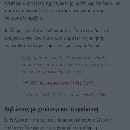
εντυπωσιακή τελετή της λεγόμενης «υδάτινης αψίδας», μια
τιμητική πρακτική που επιφυλάσσεται για ιδιαίτερα
σημαντικές αφίξεις.
Το θέαμα προκάλεσε ενθουσιασμό τόσο στην ίδια την
τραγουδίστρια όσο και στους επιβάτες της πτήσης,
σηματοδοτώντας μια άφιξη υψηλού συμβολισμού.
🇧🇬 Upon arriving back in Bulgaria, DARA’s
plane received a water salute to congratulate
her on her
#Eurovision
2026 win.
[🎥 BNT]
pic.twitter.com/4HFtY1Nc91
— ESC Discord (@ESCdiscord)
May 17, 2026
Δηλώσεις με χιούμορ και συγκίνηση
Σε δηλώσεις της προς τους δημοσιογράφους, η 27χρονη
καλλιτέχνιδα εμφανίστηκε χαλαρή και αυθόρμητη,