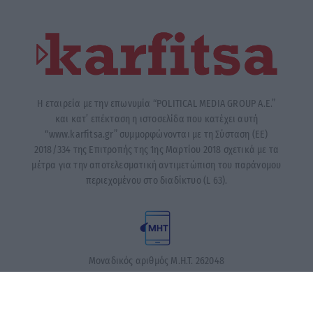
Η εταιρεία με την επωνυμία “POLITICAL MEDIA GROUP A.E.”
και κατ’ επέκταση η ιστοσελίδα που κατέχει αυτή
“www.karfitsa.gr” συμμορφώνονται με τη Σύσταση (ΕΕ)
2018/334 της Επιτροπής της 1ης Μαρτίου 2018 σχετικά με τα
μέτρα για την αποτελεσματική αντιμετώπιση του παράνομου
περιεχομένου στο διαδίκτυο (L 63).
Μοναδικός αριθμός Μ.Η.Τ. 262048
ΤΑ ΠΡΩΤΟΣΕΛΙΔΑ ΣΗΜΕΡΑ