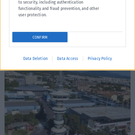
to security, including authentication
Πώς θα είναι ο καιρός το Σαββατοκύριακο στη βόρεια
functionality and fraud prevention, and other
user protection.
Ελλάδα
Με άνοδο της θερμοκρασίας και ενίσχυση των μελτεμιών θα κυλήσει το
Σαββατοκύριακο. Από την Κυριακή, οι ισχυροί βόρειοι –
βορειοανατολικοί...
CONFIRM
ΑΝΑΡΤΉΘΗΚΕ ΑΠΌ
ΓΙΏΡΓΟΣ ΜΥΛΩΝΆΣ
07/08/2026
Data Deletion
Data Access
Privacy Policy