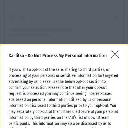
Karfitsa -
Do Not Process My Personal Information
Η δημοσίευση κοινοποιήθηκε από το χρήστη wiwibloggs (@wiwibloggs)
If you wish to opt-out of the sale, sharing to third parties, or
processing of your personal or sensitive information for targeted
Ζωντανή εμφάνιση στο αεροδρόμιο
advertising by us, please use the below opt-out section to
confirm your selection. Please note that after your opt-out
Η στιγμή κορυφώθηκε όταν η Dara πήρε μικρόφωνο και
request is processed you may continue seeing interest-based
ερμήνευσε το τραγούδι «Bangaranga», προκαλώντας
ads based on personal information utilized by us or personal
ενθουσιασμό και φρενίτιδα στους παρευρισκόμενους.
information disclosed to third parties prior to your opt-out. You
may separately opt-out of the further disclosure of your personal
Η αυθόρμητη αυτή εμφάνιση μετατράπηκε σε μικρή συναυλία
information by third parties on the IAB’s list of downstream
participants. This information may also be disclosed by us to
μέσα στον χώρο αφίξεων, με το κοινό να την αποθεώνει.