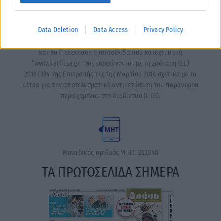
Data Deletion
Data Access
Privacy Policy
Η εταιρεία με την επωνυμία “POLITICAL MEDIA GROUP A.E.”
και κατ’ επέκταση η ιστοσελίδα που κατέχει αυτή
“www.karfitsa.gr” συμμορφώνονται με τη Σύσταση (ΕΕ)
2018/334 της Επιτροπής της 1ης Μαρτίου 2018 σχετικά με τα
μέτρα για την αποτελεσματική αντιμετώπιση του παράνομου
περιεχομένου στο διαδίκτυο (L 63).
Μοναδικός αριθμός Μ.Η.Τ. 262048
ΤΑ ΠΡΩΤΟΣΕΛΙΔΑ ΣΗΜΕΡΑ