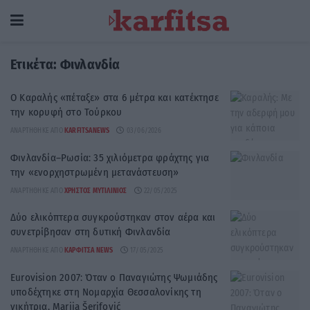
Ετικέτα:
Φινλανδία
Ο Καραλής «πέταξε» στα 6 μέτρα και κατέκτησε
την κορυφή στο Τούρκου
ΑΝΑΡΤΉΘΗΚΕ ΑΠΌ
KARFITSANEWS
03/06/2026
Φινλανδία–Ρωσία: 35 χιλιόμετρα φράχτης για
την «ενορχηστρωμένη μετανάστευση»
ΑΝΑΡΤΉΘΗΚΕ ΑΠΌ
ΧΡΉΣΤΟΣ ΜΥΤΙΛΙΝΙΌΣ
22/05/2025
Δύο ελικόπτερα συγκρούστηκαν στον αέρα και
συνετρίβησαν στη δυτική Φινλανδία
ΑΝΑΡΤΉΘΗΚΕ ΑΠΌ
ΚΑΡΦΙΤΣΑ NEWS
17/05/2025
Eurovision 2007: Όταν ο Παναγιώτης Ψωμιάδης
υποδέχτηκε στη Νομαρχία Θεσσαλονίκης τη
νικήτρια, Marija Šerifović