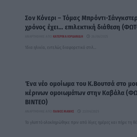
Σον Κόνερι – Τόμας Μπρόντι-Σάνγκστερ
χρόνος έχει… επιλεκτική διάθεση (ΦΩΤ
ΑΝΑΡΤΉΘΗΚΕ ΑΠΌ
ΚΑΤΕΡΊΝΑ ΙΟΡΔΑΝΊΔΗ
26/06/2025
Ίδια ηλικία, εντελώς διαφορετικό στιλ...
Ένα νέο ομοίωμα του Κ.Βουτσά στο μο
κέρινων ομοιωμάτων στην Καβάλα (ΦΩ
ΒΙΝΤΕΟ)
ΑΝΑΡΤΉΘΗΚΕ ΑΠΌ
ΠΆΝΟΣ ΜΑΝΉΣ
23/06/2025
Το γλυπτό ολοκληρώθηκε πριν από λίγες ημέρες και πήρε τη θ