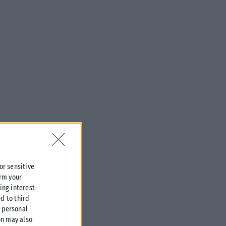
 or sensitive
irm your
ing interest-
d to third
r personal
on may also