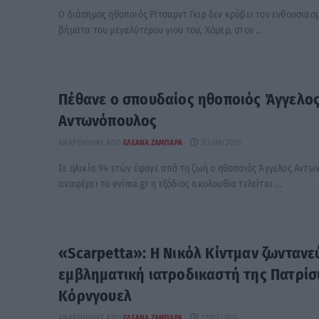
Ο διάσημος ηθοποιός Ρίτσαρντ Γκιρ δεν κρύβει τον ενθουσιασ
βήματα του μεγαλύτερου γιου του, Χόμερ, στον ...
Πέθανε ο σπουδαίος ηθοποιός Άγγελο
Αντωνόπουλος
ΑΝΑΡΤΉΘΗΚΕ ΑΠΌ
ΕΛΕΆΝΑ ΖΑΜΠΆΡΑ
03/06/2026
Σε ηλικία 94 ετών έφυγε από τη ζωή ο ηθοποιός Άγγελος Αντ
αναφέρει το evima.gr η εξόδιος ακολουθία τελείται ...
«Scarpetta»: Η Νικόλ Κίντμαν ζωντανε
εμβληματική ιατροδικαστή της Πατρίσ
Κόρνγουελ
ΑΝΑΡΤΉΘΗΚΕ ΑΠΌ
ΕΛΕΆΝΑ ΖΑΜΠΆΡΑ
17/02/2026