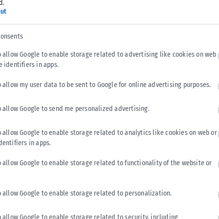
ειας και δυο
d.
ut
consents
σπάνια
o allow Google to enable storage related to advertising like cookies on web
ιμος Μιχελής
e identifiers in apps.
o allow my user data to be sent to Google for online advertising purposes.
o allow Google to send me personalized advertising.
o allow Google to enable storage related to analytics like cookies on web or
dentifiers in apps.
ος Μιχελής –
o allow Google to enable storage related to functionality of the website or
o allow Google to enable storage related to personalization.
ο Facebook
o allow Google to enable storage related to security, including