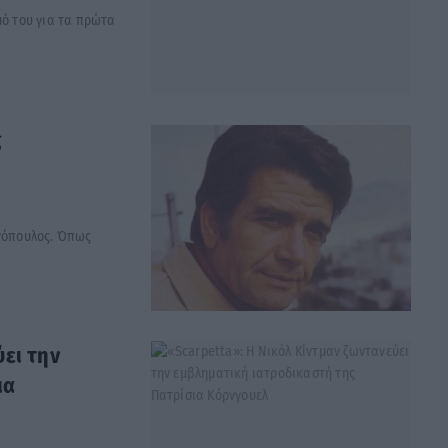
μό του για τα πρώτα
ς
ωνόπουλος. Όπως
ύει την
ια