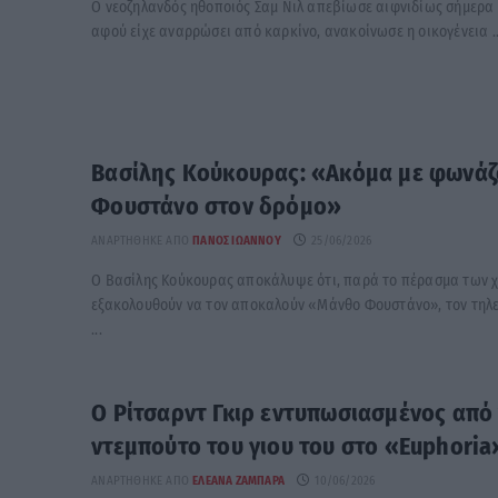
Ο νεοζηλανδός ηθοποιός Σαμ Νιλ απεβίωσε αιφνιδίως σήμερα σ
αφού είχε αναρρώσει από καρκίνο, ανακοίνωσε η οικογένεια ..
Βασίλης Κούκουρας: «Ακόμα με φωνά
Φουστάνο στον δρόμο»
ΑΝΑΡΤΉΘΗΚΕ ΑΠΌ
ΠΆΝΟΣ ΙΩΆΝΝΟΥ
25/06/2026
Ο Βασίλης Κούκουρας αποκάλυψε ότι, παρά το πέρασμα των χ
εξακολουθούν να τον αποκαλούν «Μάνθο Φουστάνο», τον τηλ
...
Ο Ρίτσαρντ Γκιρ εντυπωσιασμένος από
ντεμπούτο του γιου του στο «Euphoria
ΑΝΑΡΤΉΘΗΚΕ ΑΠΌ
ΕΛΕΆΝΑ ΖΑΜΠΆΡΑ
10/06/2026