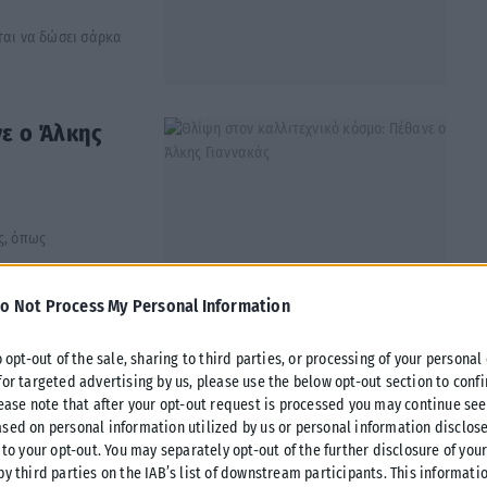
ται να δώσει σάρκα
νε ο Άλκης
ς, όπως
...
o Not Process My Personal Information
o opt-out of the sale, sharing to third parties, or processing of your personal
ς Νάκος
for targeted advertising by us, please use the below opt-out section to conf
lease note that after your opt-out request is processed you may continue see
sed on personal information utilized by us or personal information disclose
 to your opt-out. You may separately opt-out of the further disclosure of you
by third parties on the IAB’s list of downstream participants. This informati