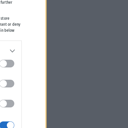
further
 store
grant or deny
 in below