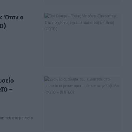
: Όταν ο
Ο)
υσείο
ΤΟ –
έση του στο μουσείο