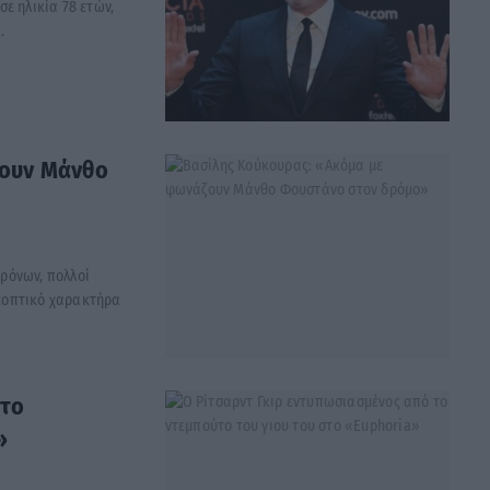
ε ηλικία 78 ετών,
.
ζουν Μάνθο
ρόνων, πολλοί
εοπτικό χαρακτήρα
 το
»