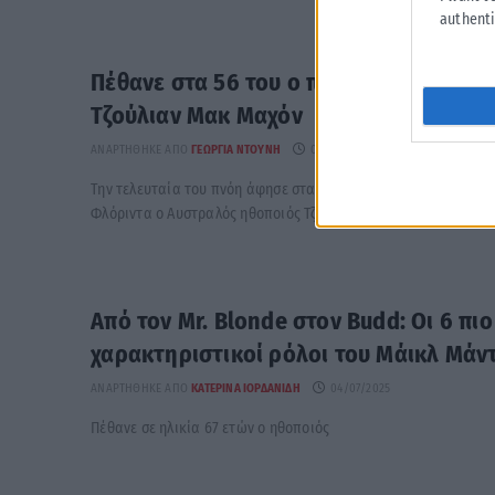
authenti
Πέθανε στα 56 του ο πρωταγωνιστής τ
Τζούλιαν Μακ Μαχόν
ΑΝΑΡΤΉΘΗΚΕ ΑΠΌ
ΓΕΩΡΓΊΑ ΝΤΟΎΝΗ
05/07/2025
Την τελευταία του πνόη άφησε στα 56 του, στο σπίτι του στο 
Φλόριντα ο Αυστραλός ηθοποιός Τζούλιαν Μακ ...
Από τον Mr. Blonde στον Budd: Οι 6 πιο
χαρακτηριστικοί ρόλοι του Μάικλ Μάντ
ΑΝΑΡΤΉΘΗΚΕ ΑΠΌ
ΚΑΤΕΡΊΝΑ ΙΟΡΔΑΝΊΔΗ
04/07/2025
Πέθανε σε ηλικία 67 ετών ο ηθοποιός