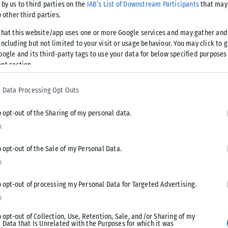
 by us to third parties on the
IAB’s List of Downstream Participants
that may 
o other third parties.
that this website/app uses one or more Google services and may gather and
ncluding but not limited to your visit or usage behaviour. You may click to 
ου Μιχελή –
oogle and its third-party tags to use your data for below specified purposes
nt section.
ε»
 Data Processing Opt Outs
ώνα (ALS)
o opt-out of the Sharing of my personal data.
n
o opt-out of the Sale of my Personal Data.
εξουαλικά
n
φίλους της
o opt-out of processing my Personal Data for Targeted Advertising.
n
o opt-out of Collection, Use, Retention, Sale, and/or Sharing of my
 Data that Is Unrelated with the Purposes for which it was