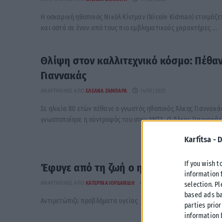
Η οσκαρική ηθοποιός Nικόλ Κίντμαν (Nicole Kidman) ετοιμάζε
και οστά σε έναν από τους πιο εμβληματικούς χαρακτήρες ...
Θλίψη στον καλλιτεχνικό κόσμο: Πέθα
Γιαννακάς
ΑΝΑΡΤΉΘΗΚΕ ΑΠΌ
ΕΛΕΆΝΑ ΖΑΜΠΆΡΑ
14/10/2025
Σε ηλικία 80 ετών πέθανε ο γνωστός ηθοποιός Άλκης Γιαννακά
γνωστοποίησε η σύντροφός του στον ΑΝΤ1. Ο Άλκης Γιαννακάς 
Karfitsa -
D
If you wish t
Έφυγε από τη ζωή ο ηθοποιός Θανάση
information 
ΑΝΑΡΤΉΘΗΚΕ ΑΠΌ
ΚΑΤΕΡΊΝΑ ΙΟΡΔΑΝΊΔΗ
27/07/2025
selection. P
based ads ba
Αντιμετώπιζε προβλήματα υγείας
parties prior
information 