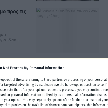
μο προς τις
άρχει
ίσει όλους...
o Not Process My Personal Information
 για τους
o opt-out of the sale, sharing to third parties, or processing of your personal
for targeted advertising by us, please use the below opt-out section to conf
τεστε το γιατί; Το
lease note that after your opt-out request is processed you may continue see
sed on personal information utilized by us or personal information disclose
 to your opt-out. You may separately opt-out of the further disclosure of you
by third parties on the IAB’s list of downstream participants. This informati