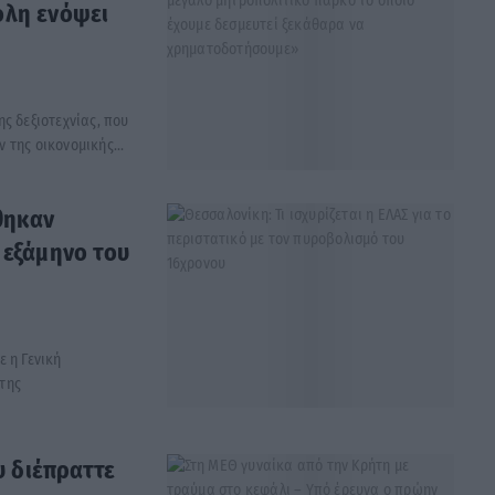
όλη ενόψει
ς δεξιοτεχνίας, που
της οικονομικής...
θηκαν
 εξάμηνο του
 η Γενική
της
 διέπραττε