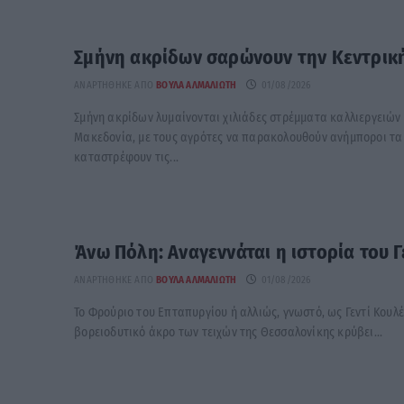
Σμήνη ακρίδων σαρώνουν την Κεντρικ
ΑΝΑΡΤΉΘΗΚΕ ΑΠΌ
ΒΟΎΛΑ ΑΛΜΑΛΙΏΤΗ
01/08/2026
Σμήνη ακρίδων λυμαίνονται χιλιάδες στρέμματα καλλιεργειών 
Μακεδονία, με τους αγρότες να παρακολουθούν ανήμποροι τα
καταστρέφουν τις...
Άνω Πόλη: Αναγεννάται η ιστορία του Γ
ΑΝΑΡΤΉΘΗΚΕ ΑΠΌ
ΒΟΎΛΑ ΑΛΜΑΛΙΏΤΗ
01/08/2026
Το Φρούριο του Επταπυργίου ή αλλιώς, γνωστό, ως Γεντί Κουλέ
βορειοδυτικό άκρο των τειχών της Θεσσαλονίκης κρύβει...