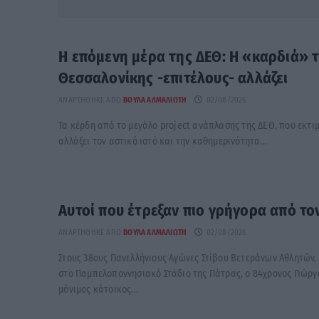
Η επόμενη μέρα της ΔΕΘ: Η «καρδιά» 
Θεσσαλονίκης -επιτέλους- αλλάζει
ΑΝΑΡΤΉΘΗΚΕ ΑΠΌ
ΒΟΎΛΑ ΑΛΜΑΛΙΏΤΗ
02/08/2026
Τα κέρδη από το μεγάλο project ανάπλασης της ΔΕΘ, που εκτι
αλλάξει τον αστικό ιστό και την καθημερινότητα...
Αυτοί που έτρεξαν πιο γρήγορα από το
ΑΝΑΡΤΉΘΗΚΕ ΑΠΌ
ΒΟΎΛΑ ΑΛΜΑΛΙΏΤΗ
02/08/2026
Στους 38ους Πανελλήνιους Αγώνες Στίβου Βετεράνων Αθλητών,
στο Παμπελοποννησιακό Στάδιο της Πάτρας, ο 84χρονος Γιώργ
μόνιμος κάτοικος...