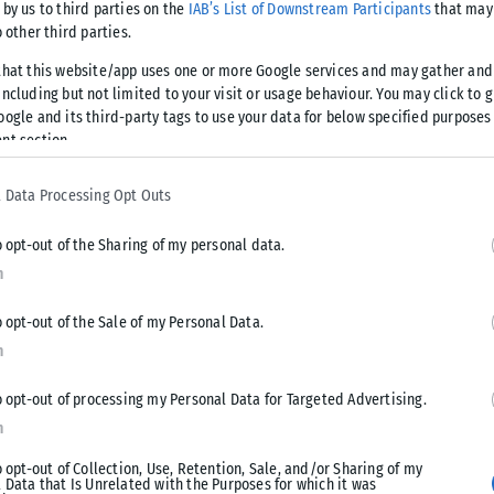
 by us to third parties on the
IAB’s List of Downstream Participants
that may 
o other third parties.
that this website/app uses one or more Google services and may gather and
ncluding but not limited to your visit or usage behaviour. You may click to 
 μια υποχρεωτική
oogle and its third-party tags to use your data for below specified purposes
.
nt section.
 Data Processing Opt Outs
o opt-out of the Sharing of my personal data.
ίες του
n
o opt-out of the Sale of my Personal Data.
n
κό που σημειώθηκε
o opt-out of processing my Personal Data for Targeted Advertising.
n
o opt-out of Collection, Use, Retention, Sale, and/or Sharing of my
 Data that Is Unrelated with the Purposes for which it was