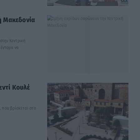
ή Μακεδονία
στην Κεντρική
 έντομα να
εντί Κουλέ
, που βρίσκεται στο