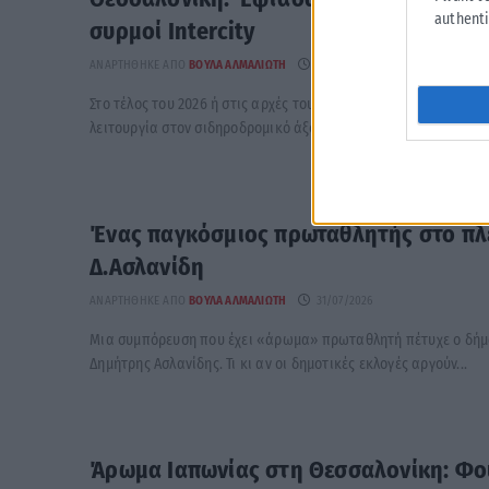
authenti
συρμοί Intercity
ΑΝΑΡΤΉΘΗΚΕ ΑΠΌ
ΒΟΎΛΑ ΑΛΜΑΛΙΏΤΗ
31/07/2026
Στο τέλος του 2026 ή στις αρχές του 2027 αναμένεται να τεθού
λειτουργία στον σιδηροδρομικό άξονα Αθήνας-Θεσσαλονίκης οι
Ένας παγκόσμιος πρωταθλητής στο πλ
Δ.Ασλανίδη
ΑΝΑΡΤΉΘΗΚΕ ΑΠΌ
ΒΟΎΛΑ ΑΛΜΑΛΙΏΤΗ
31/07/2026
Μια συμπόρευση που έχει «άρωμα» πρωταθλητή πέτυχε ο δήμ
Δημήτρης Ασλανίδης. Τι κι αν οι δημοτικές εκλογές αργούν...
Άρωμα Ιαπωνίας στη Θεσσαλονίκη: Φου