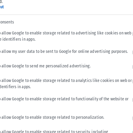
d.
ή Μακεδονία
ut
consents
στην Κεντρική
 έντομα να
o allow Google to enable storage related to advertising like cookies on web
e identifiers in apps.
o allow my user data to be sent to Google for online advertising purposes.
o allow Google to send me personalized advertising.
ν στην
o allow Google to enable storage related to analytics like cookies on web or
dentifiers in apps.
 Ορμυλια Χαλκιδικής
o allow Google to enable storage related to functionality of the website or
o allow Google to enable storage related to personalization.
ιδικοί
o allow Google to enable storage related to security, including