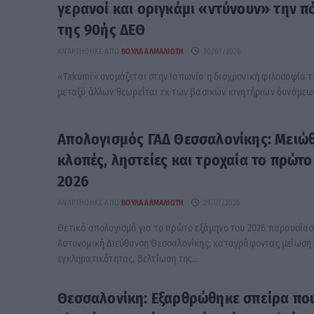
γερανοί και οριγκάμι «ντύνουν» την π
της 90ής ΔΕΘ
ΑΝΑΡΤΉΘΗΚΕ ΑΠΌ
ΒΟΎΛΑ ΑΛΜΑΛΙΏΤΗ
30/07/2026
«Takumi» ονομάζεται στην Ιαπωνία η διαχρονική φιλοσοφία τη
μεταξύ άλλων θεωρείται εκ των βασικών κινητήριων δυνάμεων 
Απολογισμός ΓΑΔ Θεσσαλονίκης: Μειώ
κλοπές, ληστείες και τροχαία το πρώτο
2026
ΑΝΑΡΤΉΘΗΚΕ ΑΠΌ
ΒΟΎΛΑ ΑΛΜΑΛΙΏΤΗ
29/07/2026
Θετικό απολογισμό για το πρώτο εξάμηνο του 2026 παρουσίασε
Αστυνομική Διεύθυνση Θεσσαλονίκης, καταγράφοντας μείωση 
εγκληματικότητας, βελτίωση της...
Θεσσαλονίκη: Εξαρθρώθηκε σπείρα που