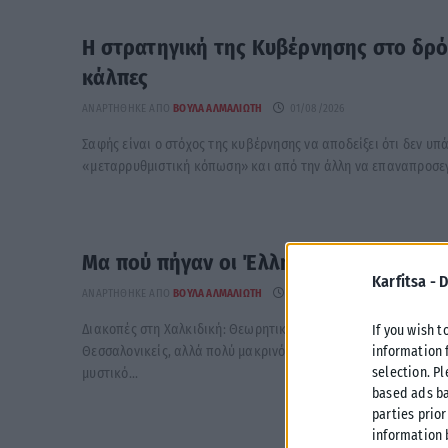
Η στρατηγική της Κυβέρνησης στο δρό
κάλπες
ΑΝΑΡΤΉΘΗΚΕ ΑΠΌ
ΒΟΎΛΑ ΑΛΜΑΛΙΏΤΗ
01/08/2026
Σαφής είναι ο στόχος της κυβέρνησης να αποδείξει ότι δεν υπ
«μεταρρυθμιστική κόπωση» και από την άλλη να επαναπροσεγγ
Μα πού πήγαν οι Έλληνες;
Karfitsa -
D
ΑΝΑΡΤΉΘΗΚΕ ΑΠΌ
ΒΟΎΛΑ ΑΛΜΑΛΙΏΤΗ
31/07/2026
Διακοπές στη Χαλκιδική: Θεωρητικά ένας κοντινός προορισμός
If you wish t
information 
Θεσσαλονικείς, αλλά πολύ μακρινός στην πραγματικότητα. Σκέφ
selection. P
μυστικό...
based ads ba
parties prior
information 