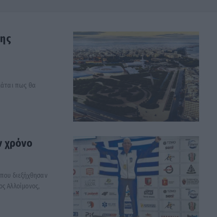
της
μάται πως θα
ν χρόνο
 που διεξήχθησαν
ος Αλλοίμονος,