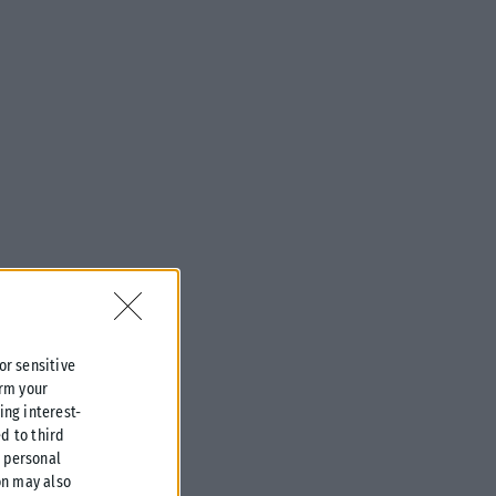
 or sensitive
irm your
ing interest-
d to third
r personal
on may also