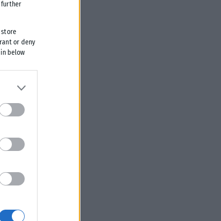
further
 store
grant or deny
 in below