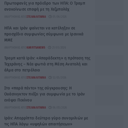
Πρωτοφανές για πρόεδρο των ΗΠΑ: Ο Τραμπ
ανακοίνωσε επαφή με τη Χεζμπολάχ
ΑΝΑΡΤΉΘΗΚΕ ΑΠΌ
ΣΤΈΛΛΑ ΛΊΤΑΙΝΑ
01/06/2026
ΗΠΑ και Ιράν φαίνεται να κατέληξαν σε
προσχέδιο συμφωνίας σύμφωνα με Ιρανικά
ΜΜΕ
ΑΝΑΡΤΉΘΗΚΕ ΑΠΌ
KARFITSANEWS
21/05/2026
Τραμπ κατά Ιράν: «Απαράδεκτη» η πρόταση της
Τεχεράνης – Νέα φωτιά στη Μέση Ανατολή και
άλμα στο πετρέλαιο
ΑΝΑΡΤΉΘΗΚΕ ΑΠΌ
ΣΤΈΛΛΑ ΛΊΤΑΙΝΑ
12/05/2026
Στο «παρά πέντε» της σύγκρουσης: Η
Ουάσινγκτον πιέζει για συμφωνία με το Ιράν
ενόψει Πεκίνου
ΑΝΑΡΤΉΘΗΚΕ ΑΠΌ
ΣΤΈΛΛΑ ΛΊΤΑΙΝΑ
06/05/2026
Ιράν: Απορρίπτει δεύτερο γύρο συνομιλιών με
τις ΗΠΑ λόγω «υψηλών απαιτήσεων»