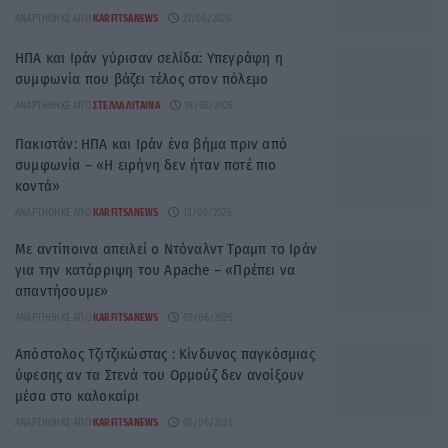
ΑΝΑΡΤΉΘΗΚΕ ΑΠΌ
KARFITSANEWS
21/06/2026
ΗΠΑ και Ιράν γύρισαν σελίδα: Υπεγράφη η
συμφωνία που βάζει τέλος στον πόλεμο
ΑΝΑΡΤΉΘΗΚΕ ΑΠΌ
ΣΤΈΛΛΑ ΛΊΤΑΙΝΑ
18/06/2026
Πακιστάν: ΗΠΑ και Ιράν ένα βήμα πριν από
συμφωνία – «Η ειρήνη δεν ήταν ποτέ πιο
κοντά»
ΑΝΑΡΤΉΘΗΚΕ ΑΠΌ
KARFITSANEWS
13/06/2026
Με αντίποινα απειλεί ο Ντόναλντ Τραμπ το Ιράν
για την κατάρριψη του Apache – «Πρέπει να
απαντήσουμε»
ΑΝΑΡΤΉΘΗΚΕ ΑΠΌ
KARFITSANEWS
09/06/2026
Απόστολος Τζιτζικώστας : Κίνδυνος παγκόσμιας
ύφεσης αν τα Στενά του Ορμούζ δεν ανοίξουν
μέσα στο καλοκαίρι
ΑΝΑΡΤΉΘΗΚΕ ΑΠΌ
KARFITSANEWS
05/06/2026