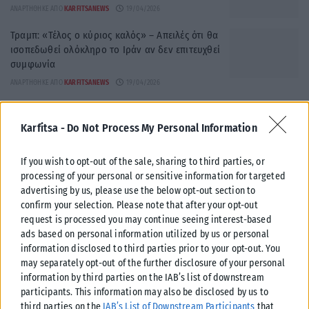
ΑΝΑΡΤΉΘΗΚΕ ΑΠΌ
KARFITSANEWS
19/04/2026
Τραμπ: «Τέλος ο κύριος καλός» – Απειλές ότι θα
ισοπεδωθεί ολόκληρο το Ιράν αν δεν επιτευχθεί
συμφωνία
ΑΝΑΡΤΉΘΗΚΕ ΑΠΌ
KARFITSANEWS
19/04/2026
«Το Ιράν δεν είναι διατεθειμένο να εγκαταλείψει
τις πυρηνικές του φιλοδοξίες» – Ο Τραμπ
Karfitsa -
Do Not Process My Personal Information
ανακοινώνει αποκλεισμό του Ορμούζ και
απειλές προς την Κίνα
If you wish to opt-out of the sale, sharing to third parties, or
ΑΝΑΡΤΉΘΗΚΕ ΑΠΌ
ΣΤΈΛΛΑ ΛΊΤΑΙΝΑ
12/04/2026
processing of your personal or sensitive information for targeted
advertising by us, please use the below opt-out section to
confirm your selection. Please note that after your opt-out
request is processed you may continue seeing interest-based
ads based on personal information utilized by us or personal
information disclosed to third parties prior to your opt-out. You
may separately opt-out of the further disclosure of your personal
information by third parties on the IAB’s list of downstream
participants. This information may also be disclosed by us to
third parties on the
IAB’s List of Downstream Participants
that