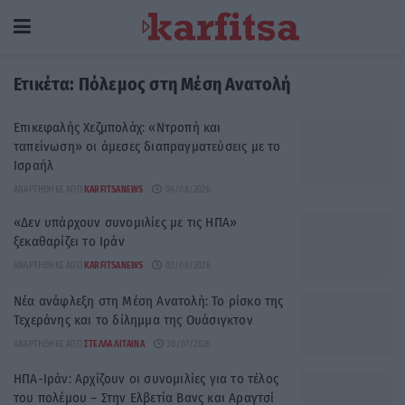
Ετικέτα:
Πόλεμος στη Μέση Ανατολή
Επικεφαλής Χεζμπολάχ: «Ντροπή και
ταπείνωση» οι άμεσες διαπραγματεύσεις με το
Ισραήλ
ΑΝΑΡΤΉΘΗΚΕ ΑΠΌ
KARFITSANEWS
04/08/2026
«Δεν υπάρχουν συνομιλίες με τις ΗΠΑ»
ξεκαθαρίζει το Ιράν
ΑΝΑΡΤΉΘΗΚΕ ΑΠΌ
KARFITSANEWS
03/08/2026
Νέα ανάφλεξη στη Μέση Ανατολή: Το ρίσκο της
Τεχεράνης και το δίλημμα της Ουάσιγκτον
ΑΝΑΡΤΉΘΗΚΕ ΑΠΌ
ΣΤΈΛΛΑ ΛΊΤΑΙΝΑ
30/07/2026
ΗΠΑ-Ιράν: Αρχίζουν οι συνομιλίες για το τέλος
του πολέμου – Στην Ελβετία Βανς και Αραγτσί