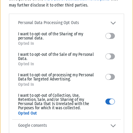
may further disclose it to other third parties.
Please note that this website/app uses one or more Google
services and may gather and store information including but not
Personal Data Processing Opt Outs
limited to your visit or usage behaviour. You may click to grant or
I want to opt-out of the Sharing of my
deny consent to Google and its third-party tags to use your data
personal data.
for below specified purposes in below Google consent section.
Opted In
I want to opt-out of the Sale of my Personal
Data.
Opted In
I want to opt-out of processing my Personal
Data for Targeted Advertising.
Opted In
I want to opt-out of Collection, Use,
Retention, Sale, and/or Sharing of my
Personal Data that Is Unrelated with the
Purposes for which it was collected.
Opted Out
Google consents