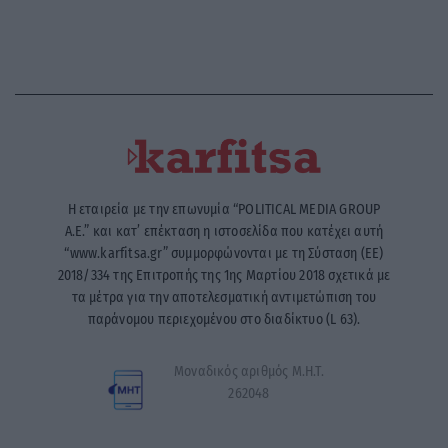
Η εταιρεία με την επωνυμία “POLITICAL MEDIA GROUP
A.E.” και κατ’ επέκταση η ιστοσελίδα που κατέχει αυτή
“www.karfitsa.gr” συμμορφώνονται με τη Σύσταση (ΕΕ)
2018/334 της Επιτροπής της 1ης Μαρτίου 2018 σχετικά με
τα μέτρα για την αποτελεσματική αντιμετώπιση του
παράνομου περιεχομένου στο διαδίκτυο (L 63).
Μοναδικός αριθμός Μ.Η.Τ.
262048