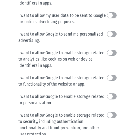
τηλεφώνου για καθημερινή χρήση, το οποίο μπορεί να ξεδιπλώνεται
identifiers in apps.
προσφέροντας μεγαλύτερη...
I want to allow my user data to be sent to Google
ΑΝΑΡΤΉΘΗΚΕ ΑΠΌ
KARFITSANEWS
28/07/2026
for online advertising purposes.
I want to allow Google to send me personalized
advertising.
I want to allow Google to enable storage related
to analytics like cookies on web or device
identifiers in apps.
I want to allow Google to enable storage related
to functionality of the website or app.
I want to allow Google to enable storage related
to personalization.
I want to allow Google to enable storage related
to security, including authentication
functionality and fraud prevention, and other
user protection.