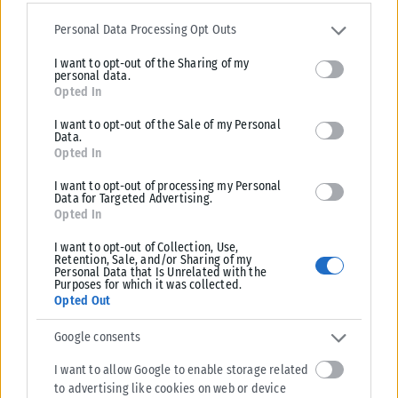
Διακυβέρνησης και Τεχνητής Νοημοσύνης....
Please note that this website/app uses one or more Google
services and may gather and store information including but not
ΑΝΑΡΤΉΘΗΚΕ ΑΠΌ
KARFITSANEWS
31/07/2026
Personal Data Processing Opt Outs
limited to your visit or usage behaviour. You may click to grant or
I want to opt-out of the Sharing of my
deny consent to Google and its third-party tags to use your data
personal data.
for below specified purposes in below Google consent section.
Opted In
I want to opt-out of the Sale of my Personal
Data.
Opted In
I want to opt-out of processing my Personal
Data for Targeted Advertising.
Opted In
I want to opt-out of Collection, Use,
Retention, Sale, and/or Sharing of my
Personal Data that Is Unrelated with the
Purposes for which it was collected.
Opted Out
ΤΕΧΝΟΛΟΓΊΑ
Google consents
Μεγαλύτερες οθόνες στα έξυπνα κινητά: Τι ζητούν οι
Ευρωπαίοι για εργασία και παραγωγικότητα
I want to allow Google to enable storage related
Επτά στους δέκα Ευρωπαίους επιθυμούν την ευελιξία ενός λεπτού
to advertising like cookies on web or device