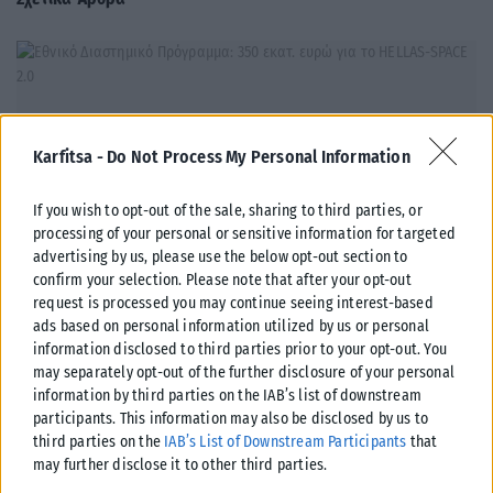
Karfitsa -
Do Not Process My Personal Information
If you wish to opt-out of the sale, sharing to third parties, or
processing of your personal or sensitive information for targeted
advertising by us, please use the below opt-out section to
confirm your selection. Please note that after your opt-out
request is processed you may continue seeing interest-based
ads based on personal information utilized by us or personal
information disclosed to third parties prior to your opt-out. You
ΕΛΛΆΔΑ
may separately opt-out of the further disclosure of your personal
Εθνικό Διαστημικό Πρόγραμμα: 350 εκατ. ευρώ για το
information by third parties on the IAB’s list of downstream
HELLAS-SPACE 2.0
participants. This information may also be disclosed by us to
third parties on the
IAB’s List of Downstream Participants
that
Το νέο Εθνικό Διαστημικό Πρόγραμμα «HELLAS-SPACE 2.0», συνολικού
may further disclose it to other third parties.
προϋπολογισμού 350 εκατ. ευρώ, παρουσίασε το υπουργείο Ψηφιακής