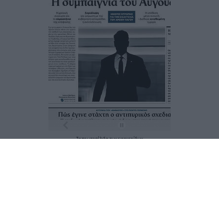
Τα
πρωτοσέλιδα
των
εφημερίδων
ΕΝΗΜΕΡΩΣΟΥ ΠΡΩΤΟΣ
Εγγραφή στο Newsletter
Ταυτότητα
Επικοινωνία & Διαφήμιση