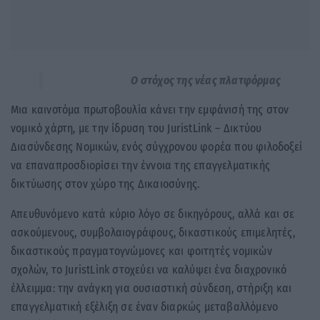
Ο στόχος της νέας πλατφόρμας
Μια καινοτόμα πρωτοβουλία κάνει την εμφάνισή της στον
νομικό χάρτη, με την ίδρυση του JuristLink – Δικτύου
Διασύνδεσης Νομικών, ενός σύγχρονου φορέα που φιλοδοξεί
να επαναπροσδιορίσει την έννοια της επαγγελματικής
δικτύωσης στον χώρο της Δικαιοσύνης.
Απευθυνόμενο κατά κύριο λόγο σε δικηγόρους, αλλά και σε
ασκούμενους, συμβολαιογράφους, δικαστικούς επιμελητές,
δικαστικούς πραγματογνώμονες και φοιτητές νομικών
σχολών, το JuristLink στοχεύει να καλύψει ένα διαχρονικό
έλλειμμα: την ανάγκη για ουσιαστική σύνδεση, στήριξη και
επαγγελματική εξέλιξη σε έναν διαρκώς μεταβαλλόμενο