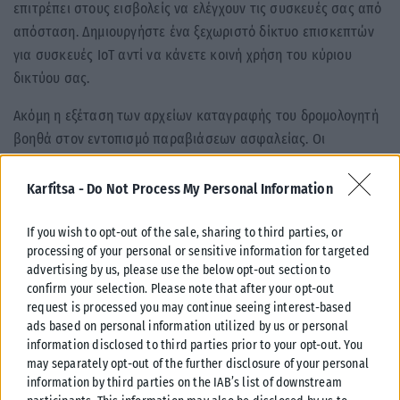
επιτρέπει στους εισβολείς να ελέγχουν τις συσκευές σας από
απόσταση. Δημιουργήστε ένα ξεχωριστό δίκτυο επισκεπτών
για συσκευές IoT αντί να κάνετε κοινή χρήση του κύριου
δικτύου σας.
Ακόμη η εξέταση των αρχείων καταγραφής του δρομολογητή
βοηθά στον εντοπισμό παραβιάσεων ασφαλείας. Οι
περισσότεροι δρομολογητές καταγράφουν προηγούμενες
συνδέσεις. Ελέγξτε την ιστορική δραστηριότητα και
Karfitsa -
Do Not Process My Personal Information
αποκτήστε πρόσβαση σε αυτά τα αρχεία καταγραφής από το
μενού ρυθμίσεων που εμφανίζει τις συνδεδεμένες συσκευές.
If you wish to opt-out of the sale, sharing to third parties, or
processing of your personal or sensitive information for targeted
Τέλος τα μηνύματα ISP σχετικά με μη φυσιολογική κίνηση
advertising by us, please use the below opt-out section to
υποδεικνύουν πιθανά ζητήματα ασφάλειας. Ο ISP σας μπορεί
confirm your selection. Please note that after your opt-out
να σας προειδοποιήσει για ασυνήθιστη δραστηριότητα
request is processed you may continue seeing interest-based
δικτύου καθώς οι ISP ειδοποιούν τους πελάτες τους εάν
ads based on personal information utilized by us or personal
information disclosed to third parties prior to your opt-out. You
εντοπίσουν υπερβολική χρήση δεδομένων, απειλές για την
may separately opt-out of the further disclosure of your personal
ασφάλεια ή μη φυσιολογικά πρότυπα σύνδεσης.
information by third parties on the IAB’s list of downstream