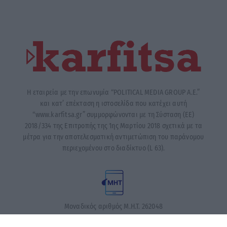
Η εταιρεία με την επωνυμία “POLITICAL MEDIA GROUP A.E.”
και κατ’ επέκταση η ιστοσελίδα που κατέχει αυτή
“www.karfitsa.gr” συμμορφώνονται με τη Σύσταση (ΕΕ)
2018/334 της Επιτροπής της 1ης Μαρτίου 2018 σχετικά με τα
μέτρα για την αποτελεσματική αντιμετώπιση του παράνομου
περιεχομένου στο διαδίκτυο (L 63).
Μοναδικός αριθμός Μ.Η.Τ. 262048
ΤΑ ΠΡΩΤΟΣΕΛΙΔΑ ΣΗΜΕΡΑ