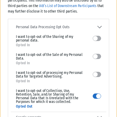
participants. This information may also be disclosed by us to
Πηγή: techmaniacs.gr
third parties on the
IAB’s List of Downstream Participants
that
may further disclose it to other third parties.
Please note that this website/app uses one or more Google
services and may gather and store information including but not
Personal Data Processing Opt Outs
limited to your visit or usage behaviour. You may click to grant or
I want to opt-out of the Sharing of my
deny consent to Google and its third-party tags to use your data
Σχετικά Άρθρα
personal data.
for below specified purposes in below Google consent section.
Opted In
I want to opt-out of the Sale of my Personal
Data.
Opted In
I want to opt-out of processing my Personal
Data for Targeted Advertising.
Opted In
I want to opt-out of Collection, Use,
Retention, Sale, and/or Sharing of my
Personal Data that Is Unrelated with the
Purposes for which it was collected.
Opted Out