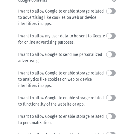
Google consents
ΕΛΛΆΔΑ
I want to allow Google to enable storage related
to advertising like cookies on web or device
Εθνικό Διαστημικό Πρόγραμμα: 350 εκατ. ευρώ για το
identifiers in apps.
HELLAS-SPACE 2.0
Το νέο Εθνικό Διαστημικό Πρόγραμμα «HELLAS-SPACE 2.0», συνολικού
I want to allow my user data to be sent to Google
προϋπολογισμού 350 εκατ. ευρώ, παρουσίασε το υπουργείο Ψηφιακής
for online advertising purposes.
Διακυβέρνησης και Τεχνητής Νοημοσύνης....
I want to allow Google to send me personalized
ΑΝΑΡΤΉΘΗΚΕ ΑΠΌ
KARFITSANEWS
31/07/2026
advertising.
I want to allow Google to enable storage related
to analytics like cookies on web or device
identifiers in apps.
I want to allow Google to enable storage related
to functionality of the website or app.
I want to allow Google to enable storage related
to personalization.