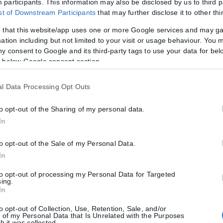
participants. This information may also be disclosed by us to third p
ν το FLIR AI έχει εξειδικευτεί στο να εντοπίζει αυτόματα οποιαδήπο
ist of Downstream Participants
that may further disclose it to other thi
ουλιά, τυχαίνει να ενεργοποιούν κάποιες φορές το κέντρο ασφάλεια
 that this website/app uses one or more Google services and may g
ation including but not limited to your visit or usage behaviour. You m
ny consent to Google and its third-party tags to use your data for bel
 below Google consent section.
νητής νοημοσύνης στο Κονγκό, όπου η διάσωση ειδών που βρίσκονται 
l Data Processing Opt Outs
ilon, εταιρεία επιστήμης δεδομένων, συνεργάστηκε με το Πανεπιστήμι
νόμησης εικόνων Mbaza AI.
to opt-out of the Sharing of my personal data.
In
κλίμακας παρακολούθηση στα μεγαλύτερα εθνικά πάρκα της Γκαμπόν. Α
 οπτικού υλικού, ώστε να γίνει η καταγραφή των ειδών. Εξάλλου, η δ
to opt-out of the Sale of my Personal Data.
0 ελέφαντες κάθε χρόνο από την λαθροθηρία, έχει τεράστια σημασία.
In
to opt-out of processing my Personal Data for Targeted
ς την ώρα, με ποσοστό ακρίβειας 96%. Αυτό προσφέρει στους οικολό
sing.
υν όσο πιο γρήγορα γίνεται.
In
to opt-out of Collection, Use, Retention, Sale, and/or
ρία, με αποτέλεσμα πολλές φορές να φτάνουν στα όρια εξάλειψης. Αυτ
 of my Personal Data that Is Unrelated with the Purposes
 να προστατευτεί το μέλλον του πλανήτη μας. Γιατί κάθε ζώο είναι ξ
h it was collected.