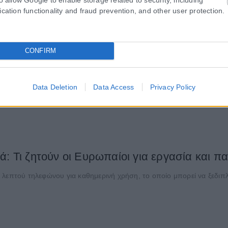
ication functionality and fraud prevention, and other user protection.
CONFIRM
κατ. ευρώ για το HELLAS-SPACE 2.0
», συνολικού προϋπολογισμού 350 εκατ. ευρώ, παρουσίασε το υπου
Data Deletion
Data Access
Privacy Policy
ά: Τι ζητούν οι Ευρωπαίοι για εργασία και 
 λεπτού τηλεφώνου για καθημερινή χρήση, το οποίο μπορεί να ξεδιπ