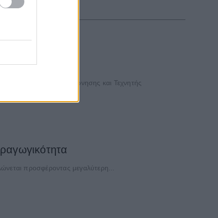
ργείο Ψηφιακής Διακυβέρνησης και Τεχνητής
παραγωγικότητα
λώνεται προσφέροντας μεγαλύτερη...