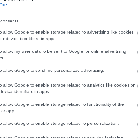
Out
 consents
to allow Google to enable storage related to advertising like cookies
or device identifiers in apps.
περιβαλλοντικό πρόβλημα, έχει συντελέσει στην μείωση του νερού σε 
 από το 15% των επιφανειακών υδάτων της, μόλις τα 30 τελευταία χρό
to allow my user data to be sent to Google for online advertising
es.
λούν το στολίδι της Βραζιλίας, αντιμετωπίζουν αυξανόμενη πίεση απ
to allow Google to send me personalized advertising.
ας όμως δεν γνώριζε τις πραγματικές διαστάσεις του προβλήματος μ
ν που τραβήχτηκαν από δορυφόρους της NASA. Χωρίς την τεχνητή νο
to allow Google to enable storage related to analytics like cookies on
ται για να κατανοηθεί η σοβαρότητα της κατάστασης, εφόσον δεν είν
device identifiers in apps.
ι ζώων που κατοικούσαν στην περιοχή.
to allow Google to enable storage related to functionality of the
 or app.
βόμαστε και να τον προστατεύουμε. Ο άνθρωπος είναι το μοναδικό εί
υτό οφείλει να αλλάξει. Μόνο έτσι μπορούμε να εξασφαλίσουμε ένα μέλ
to allow Google to enable storage related to personalization.
to allow Google to enable storage related to security, including