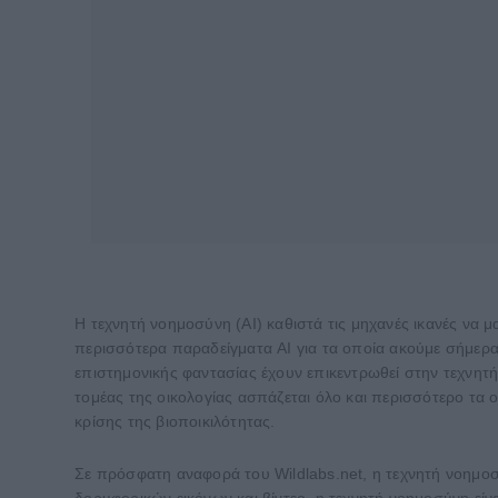
Η τεχνητή νοημοσύνη (ΑΙ) καθιστά τις μηχανές ικανές να 
περισσότερα παραδείγματα AI για τα οποία ακούμε σήμερα
επιστημονικής φαντασίας έχουν επικεντρωθεί στην τεχνητ
τομέας της οικολογίας ασπάζεται όλο και περισσότερο τα ο
κρίσης της βιοποικιλότητας.
Σε πρόσφατη αναφορά του Wildlabs.net, η τεχνητή νοημοσ
δορυφορικών εικόνων και βίντεο, η τεχνητή νοημοσύνη είναι