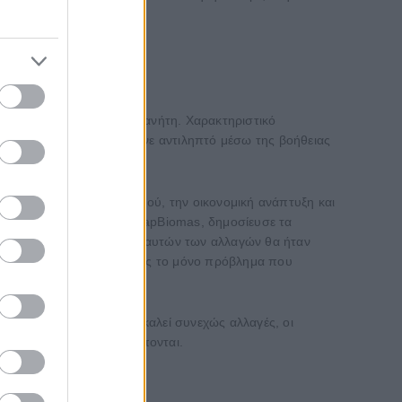
διάφορες περιοχές του πλανήτη. Χαρακτηριστικό
νια. Το ποσοστό αυτό έγινε αντιληπτό μέσω της βοήθειας
ό την αύξηση του πληθυσμού, την οικονομική ανάπτυξη και
έχρι που το έργο ύδατος MapBiomas, δημοσίευσε τα
ημοσύνη, η καταμέτρηση αυτών των αλλαγών θα ήταν
αι μόνο η μείωση του ύδατος το μόνο πρόβλημα που
δος πάνω στη Γη που προκαλεί συνεχώς αλλαγές, οι
λον για τις γενιές που έπονται.