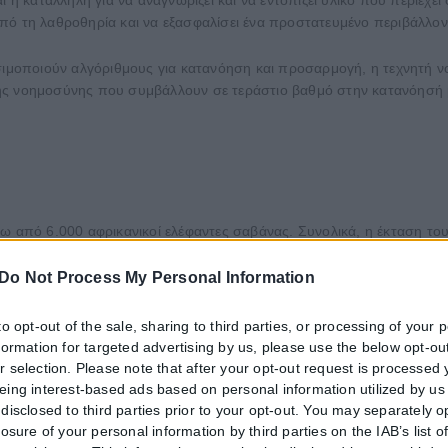
πό τη λαθροθηρία και να εξασφαλίσει ένα προστατευμένο περιβάλλον
οποιούν αλγόριθμους για κατανόηση και προσαρμογή, η τεχνητή νο
ς νοημοσύνης που συμβάλλουν σε τεράστιο βαθμό στην κατανόησή μας
ω από 6.000 αφρικανικοί ελέφαντες σαβάνας. Συνολικά, η έκταση του 
κόμα μεγαλύτερη υλικοτεχνική πρόκληση. Στη λίμνη Itezhi-Tezhi, η
αι λίγες οι φορές που λαθροκυνηγοί, μεταμφιεσμένοι σε ψαράδες, χρ
Do Not Process My Personal Information
σκοτάδι.
to opt-out of the sale, sharing to third parties, or processing of your 
e Rangers International και το Τμήμα Εθνικών Πάρκων και Άγριας Ζω
nformation for targeted advertising by us, please use the below opt-out
 λαθροκυνηγούς, “υψώνοντας” ένα εικονικό τείχος μήκους 19 χιλιομ
r selection. Please note that after your opt-out request is processed
ι από το πάρκο είτε είναι μέρα είτε είναι νύχτα.
eing interest-based ads based on personal information utilized by us
disclosed to third parties prior to your opt-out. You may separately o
losure of your personal information by third parties on the IAB’s list o
υθούνταν χειροκίνητα από δασοφύλακες, οι οποίοι σε περίπτωση κα