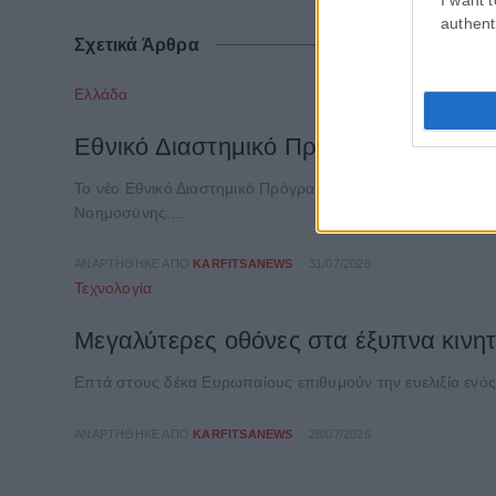
authent
Σχετικά Άρθρα
Ελλάδα
Εθνικό Διαστημικό Πρόγραμμα: 350 ε
Το νέο Εθνικό Διαστημικό Πρόγραμμα «HELLAS-SPACE 2.0
Νοημοσύνης....
ΑΝΑΡΤΉΘΗΚΕ ΑΠΌ
KARFITSANEWS
31/07/2026
Τεχνολογία
Μεγαλύτερες οθόνες στα έξυπνα κινητ
Επτά στους δέκα Ευρωπαίους επιθυμούν την ευελιξία ενός
ΑΝΑΡΤΉΘΗΚΕ ΑΠΌ
KARFITSANEWS
28/07/2026