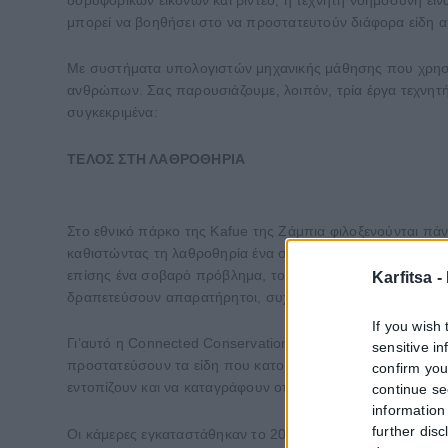
μπορεί να βοηθήσει στο να προστατευτούν διάφορα είδη α
Με συστήματα υπολογιστών μηχανικής μάθησης που χρησιμ
ανθρώπων. Σας παρουσιάζουμε, λοιπόν, τρία έργα τεχνητή
συγκεκριμένα:
ΤΕΛΟΣ ΣΤΗ ΛΑΘΡΟΘΗΡΙΑ
Στο εθνικό πάρκο της Kafue της Ζάμπια φιλοξενούνται πάν
καθιστώντας τη λαθροθηρία ένα σοβαρό πρόβλημα και μία α
επίσης ένα σοβαρό πρόβλημα, το παράνομο ψάρεμα. Δεν είν
Karfitsa -
δραπετεύσουν απαρατήρητοι, συχνά εκμεταλλευόμενοι το 
If you wish 
Γι’αυτό η Connected Conservation Initiative, από το Gam
sensitive i
προστατεύσουν τα είδη που κατοικούν στο πάρκο από τους
confirm you
εντοπίζουν και να καταγράφουν οτιδήποτε μπαίνει και βγαίνε
continue se
information 
further disc
Οι κάμερες εγκαταστάθηκαν το 2019. Στην αρχή παρακολο