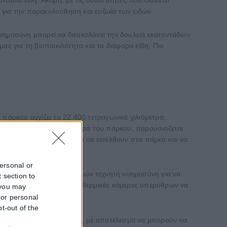
 για την παρακολούθηση και ευζωία των ειδών.
ημοσύνη μπορεί να διευκολύνει την δουλειά εκατοντάδων
 για τη βιοποικιλότητα και τα διάφορα είδη. Πιο
πάρκου αγγίζει τα 22.400 τετραγωνικά χιλιόμετρα,
 οποία βρίσκεται στα σύνορα του πάρκου, παρουσιάζεται
ησιμοποιούν τη λίμνη για να εισέλθουν στο πάρκο και να
personal or
ής της Ζάμπια χρησιμοποιούν τεχνητή νοημοσύνη για να
 section to
έτρων στη λίμνη, ώστε οι θερμικές κάμερες υπερύθρων να
 you may
 or personal
pt-out of the
f
ταπάτησης ειδοποιούνταν, με αποτέλεσμα να μπορούν να