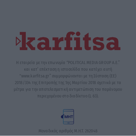
Η εταιρεία με την επωνυμία “POLITICAL MEDIA GROUP A.E.”
και κατ’ επέκταση η ιστοσελίδα που κατέχει αυτή
“www.karfitsa.gr” συμμορφώνονται με τη Σύσταση (ΕΕ)
2018/334 της Επιτροπής της 1ης Μαρτίου 2018 σχετικά με τα
μέτρα για την αποτελεσματική αντιμετώπιση του παράνομου
περιεχομένου στο διαδίκτυο (L 63).
Μοναδικός αριθμός Μ.Η.Τ. 262048