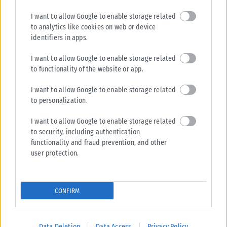
I want to allow Google to enable storage related
to analytics like cookies on web or device
identifiers in apps.
I want to allow Google to enable storage related
ΆΡΘΡΑ ΚΑΙ ΣΥΝΤΕΎΞΕΙΣ
to functionality of the website or app.
«Πάγιο αίτημα η ακτοπλοϊκή σύνδεση με την Καβάλα»
I want to allow Google to enable storage related
Αν μέχρι σήμερα αναζητάτε ένα κοντινό προορισμό για τις θερινές σας
to personalization.
διακοπές, η Σαμοθράκη αποτελεί την ιδανική επιλογή. Αφενός διότι...
ΑΝΑΡΤΉΘΗΚΕ ΑΠΌ
KARFITSANEWS
25/07/2026
I want to allow Google to enable storage related
to security, including authentication
functionality and fraud prevention, and other
user protection.
CONFIRM
Data Deletion
Data Access
Privacy Policy