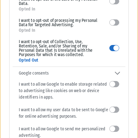
Data.
Opted In
I want to opt-out of processing my Personal
Data for Targeted Advertising.
ΣΕ ΠΡΏΤΟ ΠΛΆΝΟ
Opted In
Που αποδίδει ο πρόεδρος του Ευρωπαϊκού οργανισμού για
I want to opt-out of Collection, Use,
Retention, Sale, and/or Sharing of my
την υγεία και την ασφάλεια στην εργασία, Ανδρέας
Personal Data that Is Unrelated with the
Στοϊμενίδης τον υψηλό αριθμό δυστυχημάτων
Purposes for which it was collected.
Opted Out
Το 2025 η χώρα μας σημείωσε αρνητικό ρεκόρ τετραετίας στα εργατικά
δυστυχήματα με 201 νεκρούς. Οι κλάδοι των κατασκευών, του...
Google consents
ΑΝΑΡΤΉΘΗΚΕ ΑΠΌ
KARFITSANEWS
02/08/2026
I want to allow Google to enable storage related
to advertising like cookies on web or device
identifiers in apps.
I want to allow my user data to be sent to Google
for online advertising purposes.
I want to allow Google to send me personalized
advertising.