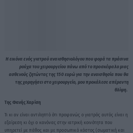
Η εικόνα ενός γιατρού αναισθησιολόγου που φορά τα πράσινα
ρούχα του χειρουργείου πάνω από το προσκέφαλο μιας
ασθενούς ζητώντας της 150 ευρώ για την αναισθησία που θα
της χορηγήσει στο χειρουργείο, μου προκάλεσε απέραντη
θλίψη.
Της Φανής Χαρίση
Τι κι αν είναι αντιληπτό ότι προφανώς ο γιατρός αυτός είναι η
εξαίρεση κι όχι ο κανόνας στην ιατρική κοινότητα που
υπηρετεί με πάθος και με προσωπικό κόστος (σωματική και