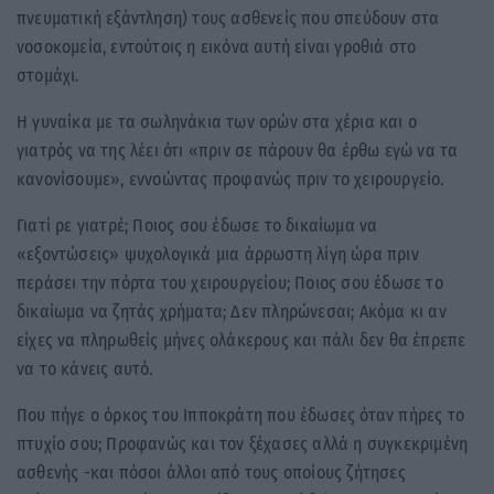
πνευματική εξάντληση) τους ασθενείς που σπεύδουν στα
νοσοκομεία, εντούτοις η εικόνα αυτή είναι γροθιά στο
στομάχι.
Η γυναίκα με τα σωληνάκια των ορών στα χέρια και ο
γιατρός να της λέει ότι «πριν σε πάρουν θα έρθω εγώ να τα
κανονίσουμε», εννοώντας προφανώς πριν το χειρουργείο.
Γιατί ρε γιατρέ; Ποιος σου έδωσε το δικαίωμα να
«εξοντώσεις» ψυχολογικά μια άρρωστη λίγη ώρα πριν
περάσει την πόρτα του χειρουργείου; Ποιος σου έδωσε το
δικαίωμα να ζητάς χρήματα; Δεν πληρώνεσαι; Ακόμα κι αν
είχες να πληρωθείς μήνες ολάκερους και πάλι δεν θα έπρεπε
να το κάνεις αυτό.
Που πήγε ο όρκος του Ιπποκράτη που έδωσες όταν πήρες το
πτυχίο σου; Προφανώς και τον ξέχασες αλλά η συγκεκριμένη
ασθενής -και πόσοι άλλοι από τους οποίους ζήτησες