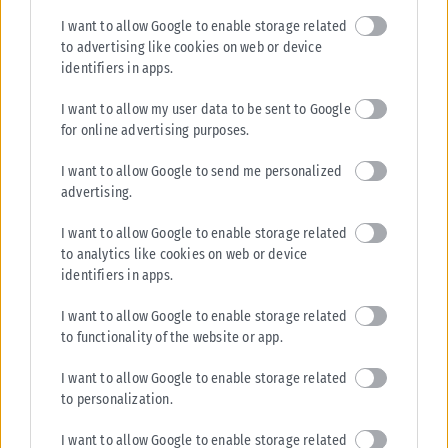
I want to allow Google to enable storage related
to advertising like cookies on web or device
ΑΘΛΗΤΙΚΆ
identifiers in apps.
Επίσημα παίκτης του Άρη ο Άνταμ Μοκόκα
I want to allow my user data to be sent to Google
Στην «οικογένεια» του Άρη ανήκει επίσημα ο Άνταμ Μοκόκα. Ο διεθνής
for online advertising purposes.
Γάλλος γκαρντ/φόργουορντ, ο οποίος προέρχεται από θητεία στην
Μπουργκ,...
I want to allow Google to send me personalized
ΑΝΑΡΤΉΘΗΚΕ ΑΠΌ
KARFITSANEWS
07/08/2026
advertising.
I want to allow Google to enable storage related
to analytics like cookies on web or device
identifiers in apps.
I want to allow Google to enable storage related
to functionality of the website or app.
I want to allow Google to enable storage related
to personalization.
I want to allow Google to enable storage related