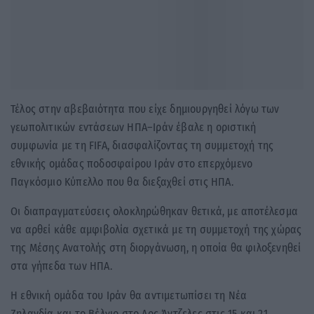
Τέλος στην αβεβαιότητα που είχε δημιουργηθεί λόγω των
γεωπολιτικών εντάσεων ΗΠΑ–Ιράν έβαλε η οριστική
συμφωνία με τη
FIFA
, διασφαλίζοντας τη συμμετοχή της
εθνικής ομάδας ποδοσφαίρου Ιράν
στο επερχόμενο
Παγκόσμιο Κύπελλο
που θα διεξαχθεί στις ΗΠΑ.
Οι διαπραγματεύσεις ολοκληρώθηκαν θετικά, με αποτέλεσμα
να αρθεί κάθε αμφιβολία σχετικά με τη συμμετοχή της χώρας
της Μέσης Ανατολής στη διοργάνωση, η οποία θα φιλοξενηθεί
στα γήπεδα των
ΗΠΑ
.
Η εθνική ομάδα του Ιράν θα αντιμετωπίσει τη
Νέα
Ζηλανδία
και το
Βέλγιο
στο
Λος Άντζελες
στις 15 και 21