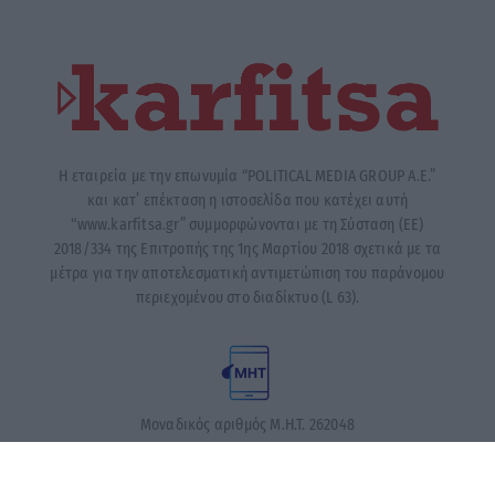
Η εταιρεία με την επωνυμία “POLITICAL MEDIA GROUP A.E.”
και κατ’ επέκταση η ιστοσελίδα που κατέχει αυτή
“www.karfitsa.gr” συμμορφώνονται με τη Σύσταση (ΕΕ)
2018/334 της Επιτροπής της 1ης Μαρτίου 2018 σχετικά με τα
μέτρα για την αποτελεσματική αντιμετώπιση του παράνομου
περιεχομένου στο διαδίκτυο (L 63).
Μοναδικός αριθμός Μ.Η.Τ. 262048
ΤΑ ΠΡΩΤΟΣΕΛΙΔΑ ΣΗΜΕΡΑ