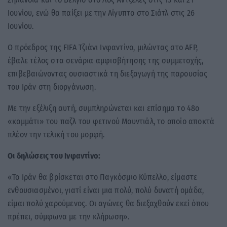
Ιουνίου, ενώ θα παίξει με την
Αίγυπτο
στο
Σιάτλ
στις 26
Ιουνίου.
Ο πρόεδρος της FIFA
Τζιάνι Ινφαντίνο
, μιλώντας στο AFP,
έβαλε τέλος στα σενάρια αμφισβήτησης της συμμετοχής,
επιβεβαιώνοντας ουσιαστικά τη διεξαγωγή της παρουσίας
του Ιράν στη διοργάνωση.
Με την εξέλιξη αυτή, συμπληρώνεται και επίσημα το 48ο
«κομμάτι» του παζλ του φετινού Μουντιάλ, το οποίο αποκτά
πλέον την τελική του μορφή.
Οι δηλώσεις του Ινφαντίνο:
«Το Ιράν θα βρίσκεται στο Παγκόσμιο Κύπελλο, είμαστε
ενθουσιασμένοι, γιατί είναι μια πολύ, πολύ δυνατή ομάδα,
είμαι πολύ χαρούμενος. Οι αγώνες θα διεξαχθούν εκεί όπου
πρέπει, σύμφωνα με την κλήρωση».