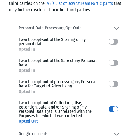
third parties on the
IAB’s List of Downstream Participants
that
ΑΘΛΗΤΙΚΆ
may further disclose it to other third parties.
Κύπελλα Ευρώπης: Αυτοί είναι οι διαιτητές στις ρεβάνς των
Please note that this website/app uses one or more Google
ελληνικών ομάδων
services and may gather and store information including but not
Personal Data Processing Opt Outs
limited to your visit or usage behaviour. You may click to grant or
Τους διαιτητές που θα διευθύνουν τις ευρωπαϊκές αποστολές των
I want to opt-out of the Sharing of my
deny consent to Google and its third-party tags to use your data
Ολυμπιακού, Παναθηναϊκού και ΠΑΟΚ την ερχόμενη εβδομάδα
personal data.
for below specified purposes in below Google consent section.
ανακοίνωσε η UEFA, ενόψει...
Opted In
ΑΝΑΡΤΉΘΗΚΕ ΑΠΌ
KARFITSANEWS
07/08/2026
I want to opt-out of the Sale of my Personal
Data.
Opted In
I want to opt-out of processing my Personal
Data for Targeted Advertising.
Opted In
I want to opt-out of Collection, Use,
Retention, Sale, and/or Sharing of my
Personal Data that Is Unrelated with the
Purposes for which it was collected.
Opted Out
Google consents