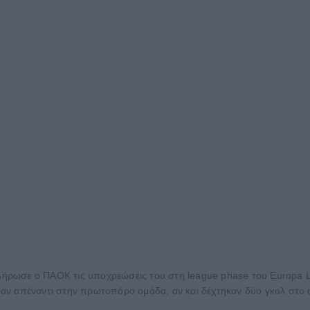
ρωσε ο ΠΑΟΚ τις υποχρεώσεις του στη league phase του Europa Le
αν απέναντι στην πρωτοπόρο ομάδα, αν και δέχτηκαν δύο γκολ στο φ