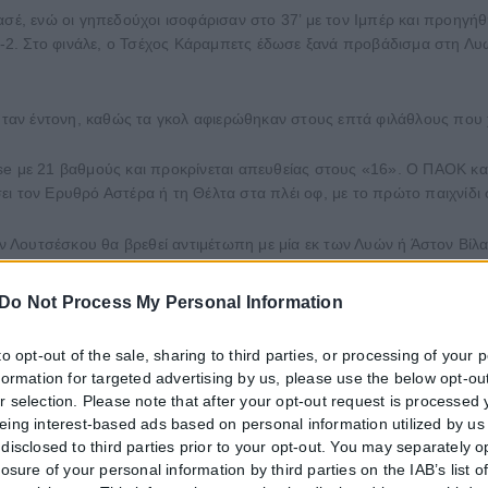
ασέ, ενώ οι γηπεδούχοι ισοφάρισαν στο 37’ με τον Ιμπέρ και προηγή
 2-2. Στο φινάλε, ο Τσέχος Κάραμπετς έδωσε ξανά προβάδισμα στη Λυώ
ταν έντονη, καθώς τα γκολ αφιερώθηκαν στους επτά φιλάθλους που 
se με 21 βαθμούς και προκρίνεται απευθείας στους «16». Ο ΠΑΟΚ κατ
ει τον Ερυθρό Αστέρα ή τη Θέλτα στα πλέι οφ, με το πρώτο παιχνίδι
 Λουτσέσκου θα βρεθεί αντιμέτωπη με μία εκ των Λυών ή Άστον Βίλα
Do Not Process My Personal Information
, Νιακατέ, Μέιτλαντ-Νάιλς, Ντε Καρβάλιο (Ροντρίγκες 87′), Μερά, Μόρ
to opt-out of the sale, sharing to third parties, or processing of your 
nformation for targeted advertising by us, please use the below opt-out
r selection. Please note that after your opt-out request is processed
ίδης, Μπάμπα, Οζντόεφ (Καμαρά 90′), Μεϊτέ, Ζίβκοβιτς, Τάισον (Ντεσ
eing interest-based ads based on personal information utilized by us
disclosed to third parties prior to your opt-out. You may separately o
losure of your personal information by third parties on the IAB’s list o