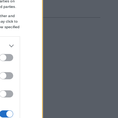
arties on
rd parties.
ather and
ay click to
ow specified
α της αγωνιστικής...
ός...