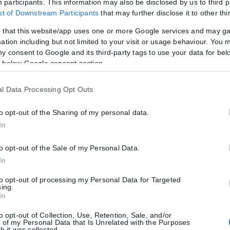
participants. This information may also be disclosed by us to third p
ist of Downstream Participants
that may further disclose it to other thi
 that this website/app uses one or more Google services and may g
ation including but not limited to your visit or usage behaviour. You m
ny consent to Google and its third-party tags to use your data for bel
 below Google consent section.
 Ηρακλής
l Data Processing Opt Outs
ς του στο Μπολτσάνο και επιστρέφει στη Θεσσαλονίκη για τη συνέχει
to opt-out of the Sharing of my personal data.
In
to opt-out of the Sale of my Personal Data.
αμέ
In
θλάση δευτέρου βαθμού στους οπίσθιους μηριαίους και θα μείνει εκτ
to opt-out of processing my Personal Data for Targeted
sing.
In
to opt-out of Collection, Use, Retention, Sale, and/or
 of my Personal Data that Is Unrelated with the Purposes
h it was collected.