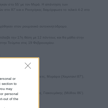
θηκαν στο 55’ με τον Μερά. Η απάντηση των
ν στο 87’ και ο Ροντρίγκες διαμόρφωσε το τελικό 4-2 στο
χάθηκαν στον ρουμανικό αυτοκινητόδρομο.
έλαβε την 17η θέση με 12 πόντους και θα μάθει στην
 στην Τούμπα στις 19 Φεβρουαρίου.
.
τον (Τέσμαν 46′), Κάραμπετς, Μορέιρα (Χαμντανί 87′),
personal or
 section to
 you may
πόντοφ 84′), Κωνσταντέλιας, Γιακουμάκης (Μύθου 86′).
 or personal
pt-out of the
f