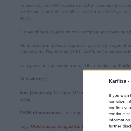
Το σκορ για τον ΠΑΟΚ άνοιξε στο 20’ ο Γιακουμάκης με πλ
φιλοξενούμενων ήρθε στο 66’ με κεφαλιά του Μεϊτέ για το
90+3’.
Η συναισθηματική φόρτιση στον ασπρόμαυρο οργανισμό ή
Με τη νίκη αυτή, η Λυών τερμάτισε πρώτη στη league pha
κλήρωση της Παρασκευής (30/1, 14:00) αν θα αντιμετωπίσ
Σε περίπτωση πρόκρισης στους «16», η ομάδα του Ραζβάν
Οι συνθέσεις:
Karfitsa -
Λιόν (Φονσέκα):
Ντεκάμπ, Μάτα, Κλάιφερτ (Βινίσιους 69′)
If you wish 
Ιμπέρ.
sensitive i
confirm you
ΠΑΟΚ (Λουτσέσκου):
Τσιφτσής, Κένι, Κεντζιόρα, Μιχαηλ
continue se
information 
further disc
Tags:
UEFA Europa League
ΠΑΕ ΠΑΟΚ