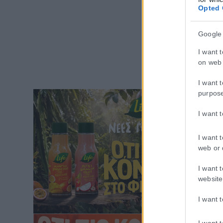
Opted 
Google
I want 
on web 
I want 
purpos
I want 
I want 
web or 
I want 
website
I want 
I want 